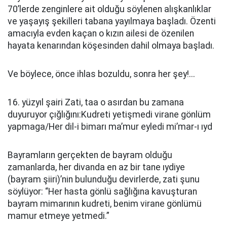
70’lerde zenginlere ait olduğu söylenen alışkanlıklar
ve yaşayış şekilleri tabana yayılmaya başladı. Özenti
amacıyla evden kaçan o kızın ailesi de özenilen
hayata kenarından köşesinden dahil olmaya başladı.
Ve böylece, önce ihlas bozuldu, sonra her şey!...
16. yüzyıl şairi Zati, taa o asırdan bu zamana
duyuruyor çığlığını:Kudreti yetişmedi virane gönlüm
yapmaga/Her dil-i bimarı ma’mur eyledi mi’mar-ı ıyd
Bayramların gerçekten de bayram olduğu
zamanlarda, her divanda en az bir tane ıydiye
(bayram şiiri)’nin bulunduğu devirlerde, zati şunu
söylüyor: “Her hasta gönlü sağlığına kavuşturan
bayram mimarının kudreti, benim virane gönlümü
mamur etmeye yetmedi.”