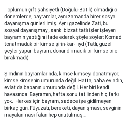
Toplumun çift şahsiyetli (Doğulu-Batılı) olmadığı o
dönemlerde, bayramlar, aynı zamanda birer sosyal
dayanışma günleri imiş. Aynı gazelinde Zati, bu
sosyal dayanışmayı, sanki bizzat tatlı işler işleyen
bayramın yaptığını ifade ederek şöyle söyler: Komadı
tonatmaduk bir kimse şirin-kar-ı ıyd (Tatlı, güzel
şeyler yapan bayram, donandırmadık bir kimse bile
bırakmadı)
Şimdinin bayramlarında, kimse kimseyi donatmıyor;
kimse kimsenin umurunda değil. Hatta, baba evladın,
evlat da babanın umurunda değil. Her biri kendi
havasında. Bayramın, hafta sonu tatilinden hiç farkı
yok. Herkes için bayram, sadece işe gidilmeyen
birkaç gün. Füyuzatı, bereketi, dayanışması, sevginin
mayalanması falan hep unutulmuş…