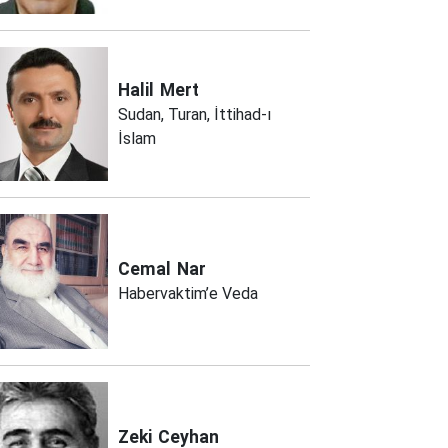
Halil
Mert
Sudan, Turan, İttihad-ı
İslam
Cemal
Nar
Habervaktim’e Veda
Zeki
Ceyhan