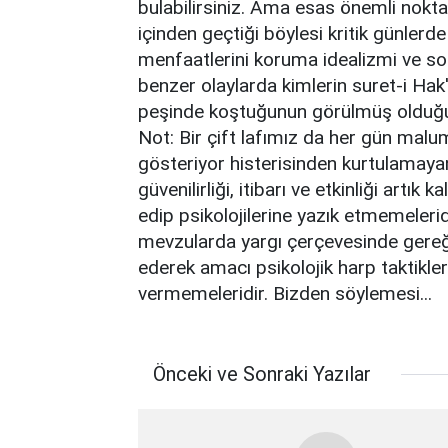
bulabilirsiniz. Ama esas önemli nokta
içinden geçtiği böylesi kritik günlerd
menfaatlerini koruma idealizmi ve so
benzer olaylarda kimlerin suret-i Ha
peşinde koştuğunun görülmüş olduğu 
Not: Bir çift lafımız da her gün malu
gösteriyor histerisinden kurtulamayan 
güvenilirliği, itibarı ve etkinliği art
edip psikolojilerine yazık etmemelerid
mevzularda yargı çerçevesinde gereği 
ederek amacı psikolojik harp taktikle
vermemeleridir. Bizden söylemesi...
Önceki ve Sonraki Yazılar