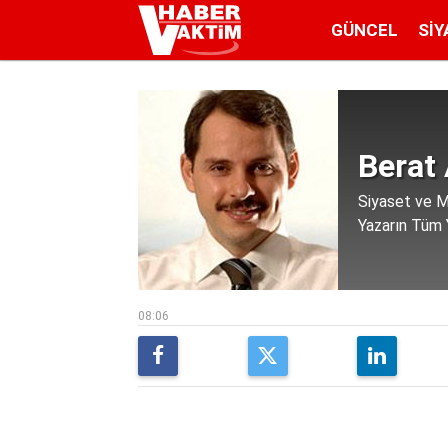
GÜNCEL
SIY
Berat
Siyaset ve M
Yazarın Tüm Y
08:06