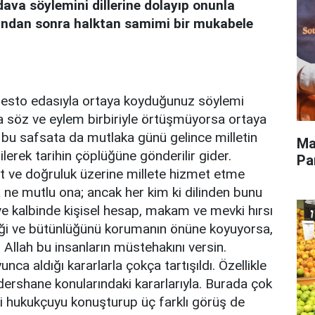
ava söylemini dillerine dolayıp onunla
undan sonra halktan samimi bir mukabele
anifesto edasıyla ortaya koyduğunuz söylemi
çta söz ve eylem birbiriyle örtüşmüyorsa ortaya
e bu safsata da mutlaka günü gelince milletin
Ma
lerek tarihin çöplüğüne gönderilir gider.
Pa
et ve doğruluk üzerine millete hizmet etme
a ne mutlu ona; ancak her kim ki dilinden bunu
 kalbinde kişisel hesap, makam ve mevki hırsı
rliği ve bütünlüğünü korumanın önüne koyuyorsa,
en Allah bu insanların müstehakını versin.
 aldığı kararlarla çokça tartışıldı. Özellikle
dershane konularındaki kararlarıyla. Burada çok
 iki hukukçuyu konuşturup üç farklı görüş de