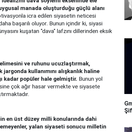
si idealizmi dava söylemi ekseninde ele
 duygusal manada oluşturduğu güçlü alanı
ivasyonla icra edilen siyasetin neticesi
ha başarılı oluyor. Bunun içindir ki, siyasi
yasını kuşatan "dava" lafzını dillerinden eksik
kelimesini ve ruhunu ucuzlaştırmak,
 jargonda kullanımını alışkanlık haline
 kadar popüler hale gelmiştir.
Bunun yol
sine çok ağır hasar vermekte ve siyasete
ştırmaktadır.
Gma
Şi
in en üst düzey milli konularında dahi
yemeyenler, yalan siyaseti sonucu milletin