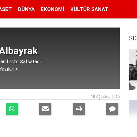
ASET
DÜNYA
EKONOMI
KÜLTÜR SANAT
SO
 Albayrak
anifesto Safsatası
azıları >
10 Ağustos 2015