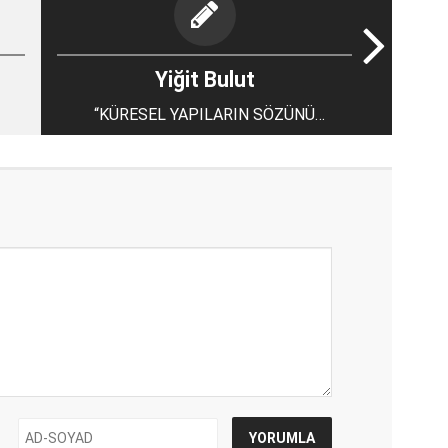
Yiğit Bulut
“KÜRESEL YAPILARIN SÖZÜNÜ
DİNLEYENLERE” ihtiyacımız yok...