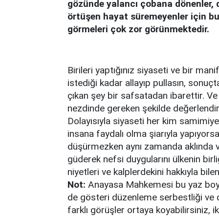
gözünde yalancı çobana dönenler, d
örtüşen hayat süremeyenler için b
görmeleri çok zor görünmektedir.
Birileri yaptığınız siyaseti ve bir m
istediği kadar allayıp pullasın, sonu
çıkan şey bir safsatadan ibarettir. V
nezdinde gereken şekilde değerlendiri
Dolayısıyla siyaseti her kim samimiy
insana faydalı olma şiarıyla yapıyors
düşürmezken aynı zamanda aklında ve
güderek nefsi duygularını ülkenin bi
niyetleri ve kalplerdekini hakkıyla bil
Not:
Anayasa Mahkemesi bu yaz boyunca
de gösteri düzenleme serbestliği ve 
farklı görüşler ortaya koyabilirsiniz,