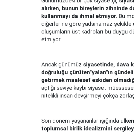
Günümüzdeki birçok siyasetçi
, siya
alırken, bunun bireylerin zihninde
kullanmayı da ihmal etmiyor.
Bu mot
diğerlerine göre yadsınamaz şekilde da
oluşumların üst kadroları bu duygu dün
etmiyor.
Ancak günümüz
siyasetinde, dava 
doğruluğu çürüten"yalan"ın gündelik
getirmek maalesef eskiden olmadığı
açtığı seviye kaybı siyaset müessese
nitelikli insan devşirmeyi çokça zorla
Son dönem yaşananlar ışığında ü
lken
toplumsal birlik idealizmini sergile