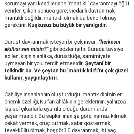
korumayı yani kendilerince ‘mantıklı’ davranmayı öğüt
verirler. Çıkan sonuca göre; vicdanlı davranmak
mantıklı değildir, mantıklı olmak da bencil olmayı
gerektirir.
Kuşkusuz bu büyük bir yanılgıdır.
Dürüst davranmak isteyen birçok insan,
“
herkesin
akıllısı sen misin?
”
gibi sözler işitir. Burada tavsiye
edilen; kişinin ahlâka, dürüstlüğe, samimiyete
uymayan bir yolu tercih etmesidir.
Şeytanî bir
telkindir bu. Ve şeytan bu ‘mantık kılıfı’nı çok güzel
kullanır, yaygınlaştırır.
Cahiliye insanlarının oluşturduğu ‘mantık dini’nin en
önemli özelliği, Kur’an ahlâkının gereklerinin, yalnızca
kişisel çıkarlarla uyumlu olduğu durumlarda
yaşanmasıdır. Bu sapkın inanışa göre, namaz kılmak,
zekât vermek, oruç tutmak, sabır göstermek,
tevekküllü olmak, hoşgörülü davranmak, ihtiyaç