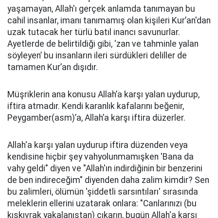
yaşamayan, Allah'ı gerçek anlamda tanımayan bu
cahil insanlar, imanı tanımamış olan kişileri Kur’an'dan
uzak tutacak her türlü batıl inancı savunurlar.
Ayetlerde de belirtildiği gibi, 'zan ve tahminle yalan
söyleyen’ bu insanların ileri sürdükleri deliller de
tamamen Kur’an dışıdır.
Müşriklerin ana konusu Allah’a karşı yalan uydurup,
iftira atmadır. Kendi karanlık kafalarını beğenir,
Peygamber(asm)’a, Allah’a karşı iftira düzerler.
Allah'a karşı yalan uydurup iftira düzenden veya
kendisine hiçbir şey vahyolunmamışken 'Bana da
vahy geldi" diyen ve "Allah'ın indirdiğinin bir benzerini
de ben indireceğim" diyenden daha zalim kimdir? Sen
bu zalimleri, ölümün 'şiddetli sarsıntıları' sırasında
meleklerin ellerini uzatarak onlara: "Canlarınızı (bu
kıskıvrak yakalanıştan) çıkarın, bugün Allah'a karşı