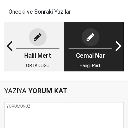
Önceki ve Sonraki Yazılar
Halil Mert
Cemal Nar
ORTADOĞU
Hangi Parti
ÖZELİNDE
Batılılaşmaya Karşı?
SURİYE’DE NELER
1
OLUYOR?
YAZIYA
YORUM KAT