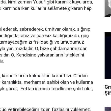
a, kimi zaman Yusuf gibi karanlık kuyularda,
k karnında iken kullarını selâmete çıkaran hep
ül ederek, sabrederek, ümitvar olarak, sığınıp
andığında, aciz ve çaresiz kaldığımızda, güç
ıkamayacağımızı fısıldadığı ve umudumuz
yla yanımızdadır. O, bize şahdamarımızdan
ıdır. O, Kendisine yalvaranların isteklerini
ir.
 karanlıklarda kalmaktan korur bizi. O’ndan
karanlıkta, merhamet sahibi olan ve kullarına
Gma
ışık görür, Fettah isminin tecellisine şahit olur,
Şi
 güç yetirebileceğimizden fazlasını yüklemez.