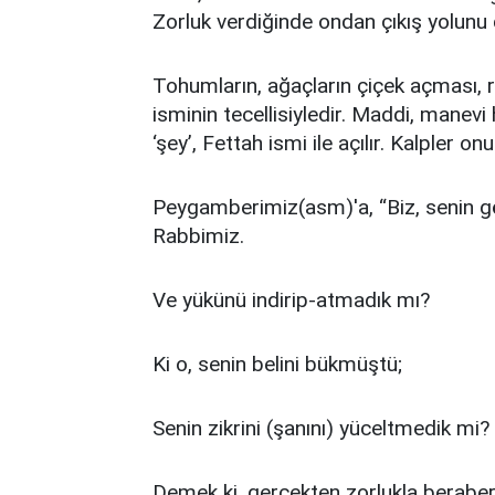
Zorluk verdiğinde ondan çıkış yolunu d
Tohumların, ağaçların çiçek açması, 
isminin tecellisiyledir. Maddi, manevi h
‘şey’, Fettah ismi ile açılır. Kalpler o
Peygamberimiz(asm)'a, “Biz, senin g
Rabbimiz.
Ve yükünü indirip-atmadık mı?
Ki o, senin belini bükmüştü;
Senin zikrini (şanını) yüceltmedik mi?
Demek ki, gerçekten zorlukla beraber k