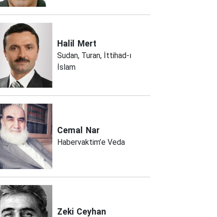
Halil
Mert
Sudan, Turan, İttihad-ı
İslam
Cemal
Nar
Habervaktim’e Veda
Zeki
Ceyhan