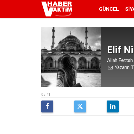
GÜNCEL
SIY
Elif N
Allah Fettah
Yazarın T
05:41