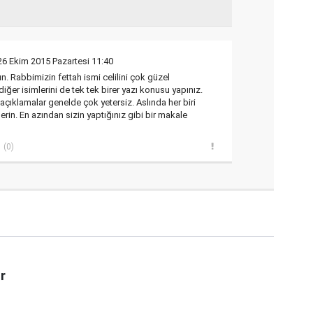
26 Ekim 2015 Pazartesi 11:40
un. Rabbimizin fettah ismi celilini çok güzel
diğer isimlerini de tek tek birer yazı konusu yapınız.
i açıklamalar genelde çok yetersiz. Aslında her biri
lerin. En azından sizin yaptığınız gibi bir makale
(0)
r