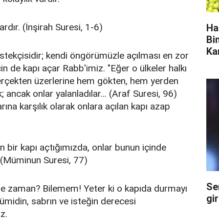
rdır. (İnşirah Suresi, 1-6)
Ha
Bi
Ka
estekçisidir; kendi öngörümüzle açılması en zor
için de kapı açar Rabb'imiz. "Eğer o ülkeler halkı
gerçekten üzerlerine hem gökten, hem yerden
; ancak onlar yalanladılar... (Araf Suresi, 96)
ına karşılık olarak onlara açılan kapı azap
n bir kapı açtığımızda, onlar bunun içinde
. (Müminun Suresi, 77)
Se
l! Ne zaman? Bilemem! Yeter ki o kapıda durmayı
gi
 ümidin, sabrın ve isteğin derecesi
z.