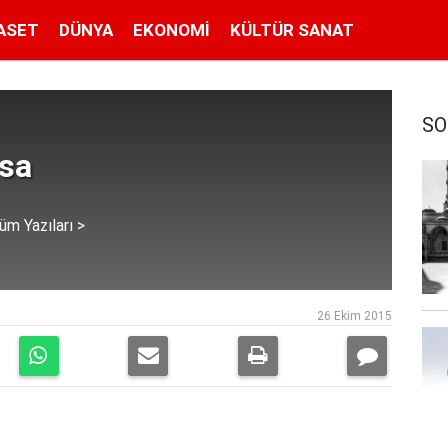
ASET
DÜNYA
EKONOMI
KÜLTÜR SANAT
SO
isa
üm Yazıları >
26 Ekim 2015