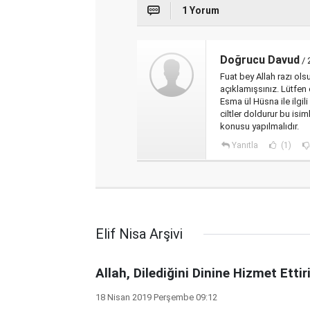
1 Yorum
Doğrucu Davud
/ 
Fuat bey Allah razı ols
açıklamışsınız. Lütfen 
Esma ül Hüsna ile ilgil
ciltler doldurur bu isim
konusu yapılmalıdır.
Yanıtla
(1)
Elif Nisa Arşivi
Allah, Dilediğini Dinine Hizmet Ettiri
18 Nisan 2019 Perşembe 09:12