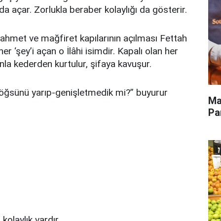
a açar. Zorlukla beraber kolaylığı da gösterir.
rahmet ve mağfiret kapılarının açılması Fettah
er ‘şey’i açan o İlâhi isimdir. Kapalı olan her
nunla kederden kurtulur, şifaya kavuşur.
öğsünü yarıp-genişletmedik mi?” buyurur
Ma
Pa
olaylık vardır.