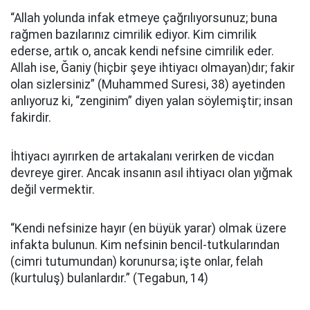
“Allah yolunda infak etmeye çağrılıyorsunuz; buna
rağmen bazılarınız cimrilik ediyor. Kim cimrilik
ederse, artık o, ancak kendi nefsine cimrilik eder.
Allah ise, Ğaniy (hiçbir şeye ihtiyacı olmayan)dır; fakir
olan sizlersiniz” (Muhammed Suresi, 38) ayetinden
anlıyoruz ki, “zenginim” diyen yalan söylemiştir; insan
fakirdir.
İhtiyacı ayırırken de artakalanı verirken de vicdan
devreye girer. Ancak insanın asıl ihtiyacı olan yığmak
değil vermektir.
“Kendi nefsinize hayır (en büyük yarar) olmak üzere
infakta bulunun. Kim nefsinin bencil-tutkularından
(cimri tutumundan) korunursa; işte onlar, felah
(kurtuluş) bulanlardır.” (Tegabun, 14)