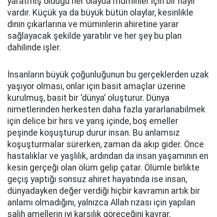
yaratmış olduğu her olayda müminler için bir hayır
vardır. Küçük ya da büyük bütün olaylar, kesinlikle
dinin çıkarlarına ve müminlerin ahiretine yarar
sağlayacak şekilde yaratılır ve her şey bu plan
dahilinde işler.
İnsanların büyük çoğunluğunun bu gerçeklerden uzak
yaşıyor olması, onlar için basit amaçlar üzerine
kurulmuş, basit bir ‘dünya’ oluşturur. Dünya
nimetlerinden herkesten daha fazla yararlanabilmek
için delice bir hırs ve yarış içinde, boş emeller
peşinde koşuşturup durur insan. Bu anlamsız
koşuşturmalar sürerken, zaman da akıp gider. Önce
hastalıklar ve yaşlılık, ardından da insan yaşamının en
kesin gerçeği olan ölüm gelip çatar. Ölümle birlikte
geçiş yaptığı sonsuz ahiret hayatında ise insan,
dünyadayken değer verdiği hiçbir kavramın artık bir
anlamı olmadığını, yalnızca Allah rızası için yapılan
salih amellerin iyi karşılık göreceğini kavrar.