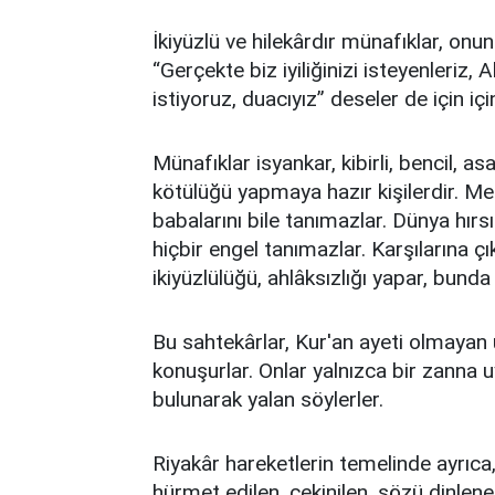
İkiyüzlü ve hilekârdır münafıklar, onun
“Gerçekte biz iyiliğinizi isteyenleriz, A
istiyoruz, duacıyız” deseler de için i
Münafıklar isyankar, kibirli, bencil, as
kötülüğü yapmaya hazır kişilerdir. M
babalarını bile tanımazlar. Dünya hırsı
hiçbir engel tanımazlar. Karşılarına çı
ikiyüzlülüğü, ahlâksızlığı yapar, bunda
Bu sahtekârlar, Kur'an ayeti olmayan
konuşurlar. Onlar yalnızca bir zanna 
bulunarak yalan söylerler.
Riyakâr hareketlerin temelinde ayrıca
hürmet edilen, çekinilen, sözü dinlene