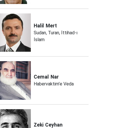
Halil
Mert
Sudan, Turan, İttihad-ı
İslam
Cemal
Nar
Habervaktim’e Veda
Zeki
Ceyhan