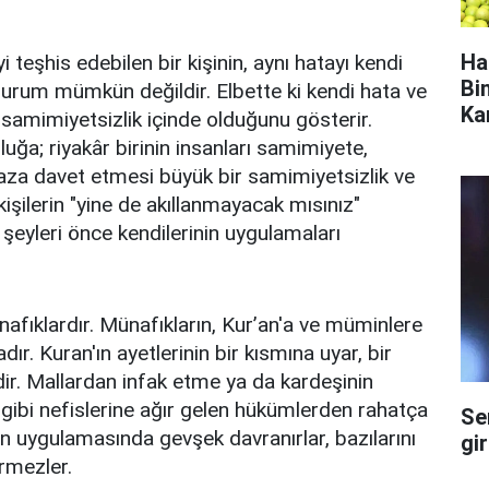
Ha
i teşhis edebilen bir kişinin, aynı hatayı kendi
Bi
urum mümkün değildir. Elbette ki kendi hata ve
Ka
 samimiyetsizlik içinde olduğunu gösterir.
luğa; riyakâr birinin insanları samimiyete,
aza davet etmesi büyük bir samimiyetsizlik ve
 kişilerin "yine de akıllanmayacak mısınız"
i şeyleri önce kendilerinin uygulamaları
afıklardır. Münafıkların, Kur’an'a ve müminlere
dır. Kuran'ın ayetlerinin bir kısmına uyar, bir
dir. Mallardan infak etme ya da kardeşinin
gibi nefislerine ağır gelen hükümlerden rahatça
Se
ün uygulamasında gevşek davranırlar, bazılarını
gi
rmezler.