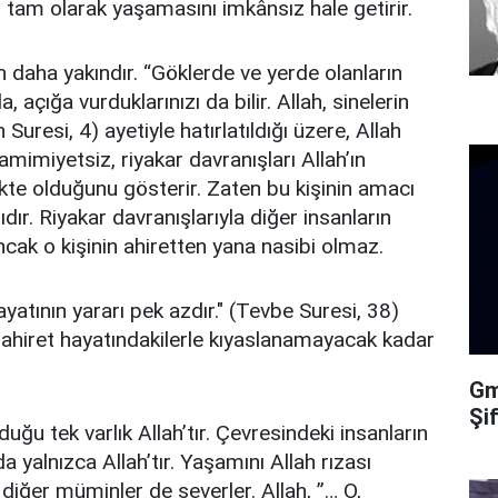
 tam olarak yaşamasını imkânsız hale getirir.
 daha yakındır. “Göklerde ve yerde olanların
a, açığa vurduklarınızı da bilir. Allah, sinelerin
Suresi, 4) ayetiyle hatırlatıldığı üzere, Allah
 samimiyetsiz, riyakar davranışları Allah’ın
kte olduğunu gösterir. Zaten bu kişinin amacı
ıdır. Riyakar davranışlarıyla diğer insanların
ancak o kişinin ahiretten yana nasibi olmaz.
yatının yararı pek azdır." (Tevbe Suresi, 38)
 ahiret hayatındakilerle kıyaslanamayacak kadar
Gma
Şi
uğu tek varlık Allah’tır. Çevresindeki insanların
 yalnızca Allah’tır. Yaşamını Allah rızası
iğer müminler de severler. Allah, ”… O,