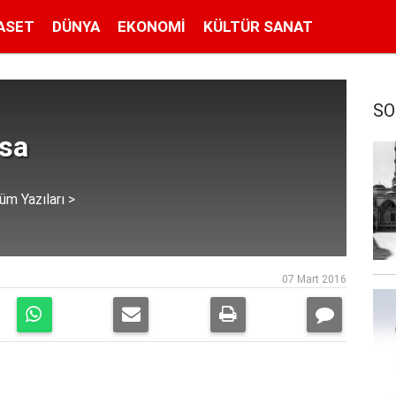
ASET
DÜNYA
EKONOMI
KÜLTÜR SANAT
SO
isa
üm Yazıları >
07 Mart 2016