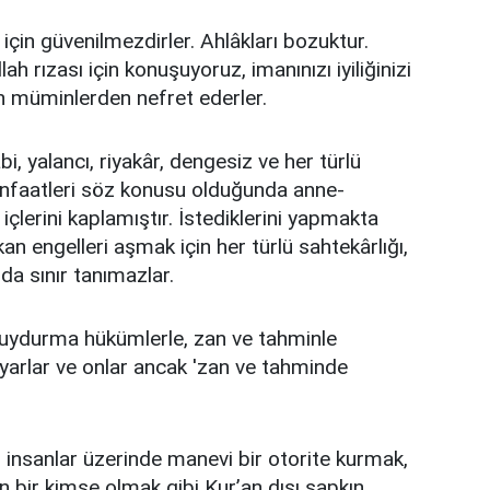
 için güvenilmezdirler. Ahlâkları bozuktur.
llah rızası için konuşuyoruz, imanınızı iyiliğinizi
çin müminlerden nefret ederler.
abi, yalancı, riyakâr, dengesiz ve her türlü
enfaatleri söz konusu olduğunda anne-
 içlerini kaplamıştır. İstediklerini yapmakta
kan engelleri aşmak için her türlü sahtekârlığı,
 da sınır tanımazlar.
 uydurma hükümlerle, zan ve tahminle
uyarlar ve onlar ancak 'zan ve tahminde
, insanlar üzerinde manevi bir otorite kurmak,
n bir kimse olmak gibi Kur’an dışı sapkın