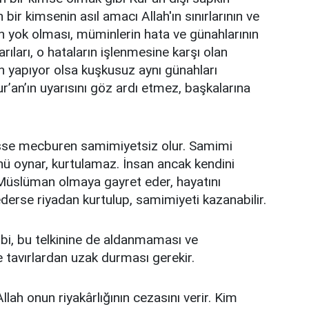
bir kimsenin asıl amacı Allah'ın sınırlarının ve
ın yok olması, müminlerin hata ve günahlarının
rıları, o hataların işlenmesine karşı olan
 yapıyor olsa kuşkusuz aynı günahları
ur’an’ın uyarısını göz ardı etmez, başkalarına
mişse mecburen samimiyetsiz olur. Samimi
ü oynar, kurtulamaz. İnsan ancak kendini
 Müslüman olmaya gayret eder, hayatını
 ederse riyadan kurtulup, samimiyeti kazanabilir.
gibi, bu telkinine de aldanmaması ve
tavırlardan uzak durması gerekir.
llah onun riyakârlığının cezasını verir. Kim