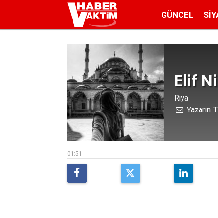
GÜNCEL
SIY
Elif N
Riya
Yazarın T
01:51