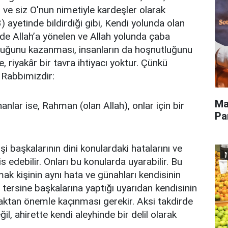
dı ve siz O'nun nimetiyle kardeşler olarak
) ayetinde bildirdiği gibi, Kendi yolunda olan
şinde Allah’a yönelen ve Allah yolunda çaba
luğunu kazanması, insanların da hoşnutluğunu
 riyakâr bir tavra ihtiyacı yoktur. Çünkü
 Rabbimizdir:
Ma
nlar ise, Rahman (olan Allah), onlar için bir
Pa
kişi başkalarının dini konulardaki hatalarını ve
his edebilir. Onları bu konularda uyarabilir. Bu
ak kişinin aynı hata ve günahları kendisinin
tersine başkalarına yaptığı uyarıdan kendisinin
aktan önemle kaçınması gerekir. Aksi takdirde
ğil, ahirette kendi aleyhinde bir delil olarak