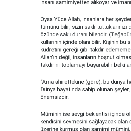
insanı samimiyetten alıkoyar ve imanı
Oysa Yüce Allah, insanlara her şeyden
tümünü bilir; sizin saklı tuttuklarınızı d
özünde saklı duranı bilendir. (Teğabün 
kullarının içinde olanı bilir. Kişinin bu
kudretini gereği gibi takdir edememe
Allah’ın değil, insanların hoşnut olmas
takdirini toplamayı başarabilir belki 
“Ama ahirettekine (göre), bu dünya ha
Dünya hayatında sahip olunan şeyler,
önemsizdir.
Müminin ise sevgi beklentisi içinde old
kendisini sevmesini sağlayacak olan da
üzerine kurmuş olan samimi mümini, d