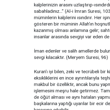
kalplerinizin arasını uzlaştırıp-ısındır
sabahladınız…” (Al-i İmran Suresi, 103
müminlerin kalplerini ısındırır. Her i
gösteren bir müminin Allah’ın hoşnut
kazanmış olması anlamına gelir; sahte,
insanlar arasında sevgiyi var eden de
İman edenler ve salih amellerde buluna
sevgi kılacaktır. (Meryem Suresi, 96)
Kuran'ı iyi bilen, zeki ve tecrübeli bir 
eksikliklerini en ince ayrıntılarıyla teş
makbul bir özelliktir, ancak bunu yapm
işlemesini meşru hale getirmez. Tam 
de öğüt alması ve aynı hataları yapm
başkalarına yaptığı uyarılar bir ecir de
karşısına çıkabilir.