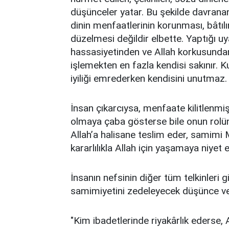
düşünceler yatar. Bu şekilde davranan 
dinin menfaatlerinin korunması, bâtıl
düzelmesi değildir elbette. Yaptığı uya
hassasiyetinden ve Allah korkusundan
işlemekten en fazla kendisi sakınır. K
iyiliği emrederken kendisini unutmaz.
İnsan çıkarcıysa, menfaate kilitlen
olmaya çaba gösterse bile onun rolün
Allah’a halisane teslim eder, samimi
kararlılıkla Allah için yaşamaya niyet
İnsanın nefsinin diğer tüm telkinleri 
samimiyetini zedeleyecek düşünce ve 
"Kim ibadetlerinde riyakârlık ederse, A