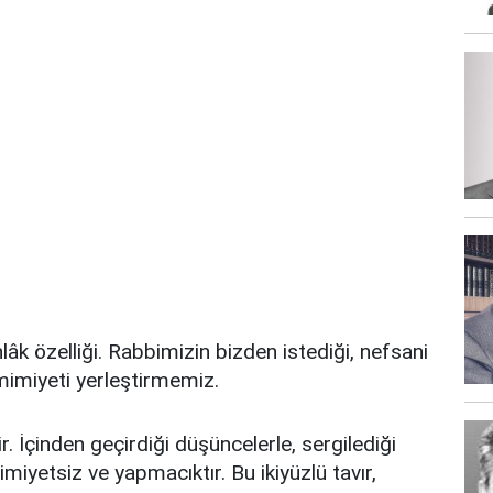
hlâk özelliği. Rabbimizin bizden istediği, nefsani
amimiyeti yerleştirmemiz.
idir. İçinden geçirdiği düşüncelerle, sergilediği
mimiyetsiz ve yapmacıktır. Bu ikiyüzlü tavır,