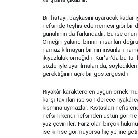
Bir hatayı, başkasını uyaracak kadar iy
nefsinde teşhis edememesi gibi bir d
günahının da farkındadır. Bu ise onun
Örneğin yalancı birinin insanları doğru
namaz kılmayan birinin insanları nam
ikiyüzlülük örneğidir. Kur’an’da bu tür
sözleriyle uyarılmaları da, söyledikler
gerektiğinin açık bir göstergesidir.
Riyakâr karaktere en uygun örnek mün
karşı tavırları ise son derece riyakârca
kısmına uymazlar. Kıstasları nefisleri
nefsini kendi nefsinden üstün görme 
yüz çevirirler. Farz olan birçok hükm
ise kimse görmüyorsa hiç yerine geti