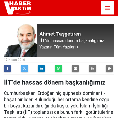
Ahmet Taşgetiren
İİT’de hassas dönem başkanlığımız
Yazarın Tüm Yazıları >
08:25
17 Nisan 2016
İİT’de hassas dönem başkanlığımız
Cumhurbaşkanı Erdoğan hiç şüphesiz dominant -
başat bir lider. Bulunduğu her ortama kendine özgü
bir boyut kazandırdığında kuşku yok. İslam İşbirliği
Teşkilatı (İİT) toplantısı da bunun farklı görüntülerine