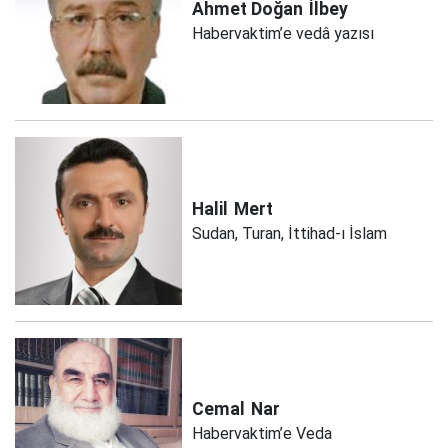
Ahmet Doğan
İlbey
Habervaktim’e vedâ yazısı
Halil
Mert
Sudan, Turan, İttihad-ı İslam
Cemal
Nar
Habervaktim’e Veda