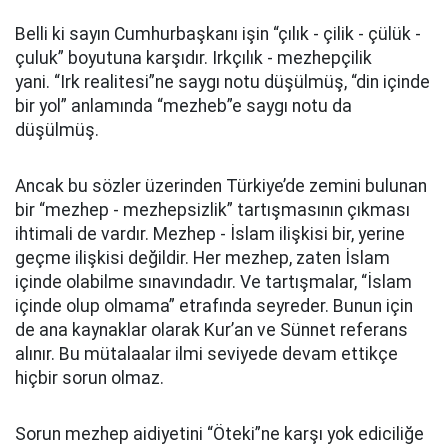
Belli ki sayın Cumhurbaşkanı işin “çılık - çilik - çülük -
çuluk” boyutuna karşıdır. Irkçılık - mezhepçilik
yani. “Irk realitesi”ne saygı notu düşülmüş, “din içinde
bir yol” anlamında “mezheb”e saygı notu da
düşülmüş.
Ancak bu sözler üzerinden Türkiye’de zemini bulunan
bir “mezhep - mezhepsizlik” tartışmasının çıkması
ihtimali de vardır. Mezhep - İslam ilişkisi bir, yerine
geçme ilişkisi değildir. Her mezhep, zaten İslam
içinde olabilme sınavındadır. Ve tartışmalar, “İslam
içinde olup olmama” etrafında seyreder. Bunun için
de ana kaynaklar olarak Kur’an ve Sünnet referans
alınır. Bu mütalaalar ilmi seviyede devam ettikçe
hiçbir sorun olmaz.
Sorun mezhep aidiyetini “Öteki”ne karşı yok ediciliğe