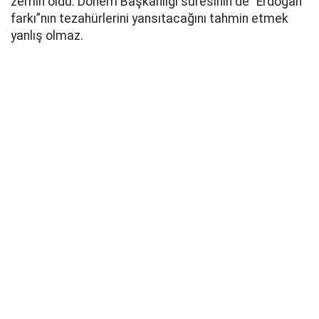
zemin oldu. Dönem Başkanlığı süresinin de “Erdoğan
farkı”nın tezahürlerini yansıtacağını tahmin etmek
yanlış olmaz.