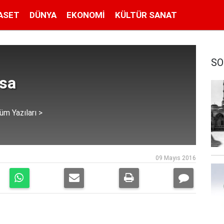
ASET
DÜNYA
EKONOMI
KÜLTÜR SANAT
SO
isa
üm Yazıları >
09 Mayıs 2016