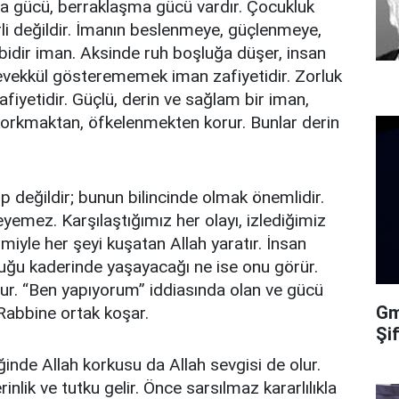
a gücü, berraklaşma gücü vardır. Çocukluk
li değildir. İmanın beslenmeye, güçlenmeye,
ibidir iman. Aksinde ruh boşluğa düşer, insan
tevekkül gösterememek iman zafiyetidir. Zorluk
yetidir. Güçlü, derin ve sağlam bir iman,
 korkmaktan, öfkelenmekten korur. Bunlar derin
ip değildir; bunun bilincinde olmak önemlidir.
eyemez. Karşılaştığımız her olayı, izlediğimiz
miyle her şeyi kuşatan Allah yaratır. İnsan
lduğu kaderinde yaşayacağı ne ise onu görür.
lur. “Ben yapıyorum” iddiasında olan ve gücü
Gma
 Rabbine ortak koşar.
Şi
ğinde Allah korkusu da Allah sevgisi de olur.
rinlik ve tutku gelir. Önce sarsılmaz kararlılıkla