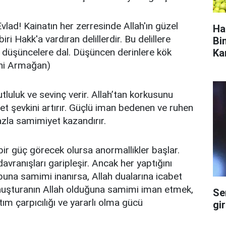
vlad! Kainatın her zerresinde Allah'ın güzel
Ha
iri Hakk'a vardıran delillerdir. Bu delillere
Bi
n düşüncelere dal. Düşüncen derinlere kök
Ka
lâhi Armağan)
utluluk ve sevinç verir. Allah’tan korkusunu
izmet şevkini artırır. Güçlü iman bedenen ve ruhen
fazla samimiyet kazandırır.
bir güç görecek olursa anormallikler başlar.
avranışları garipleşir. Ancak her yaptığını
e buna samimi inanırsa, Allah dualarına icabet
Konuşturanın Allah olduğuna samimi iman etmek,
Se
ım çarpıcılığı ve yararlı olma gücü
gi