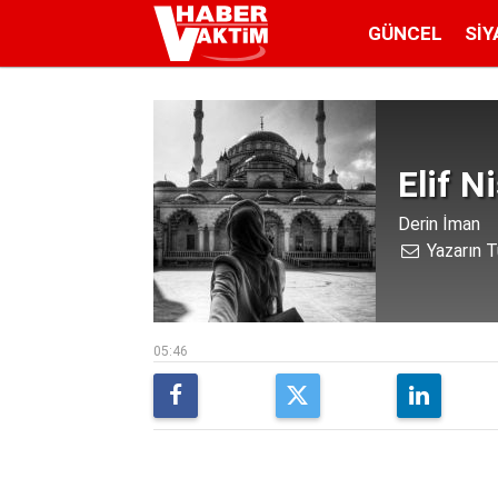
GÜNCEL
SIY
Elif N
Derin İman
Yazarın T
05:46