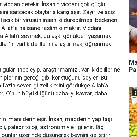
r vicdan gerekir. İnsanın vicdanı çok güçlü
ni sarsacak olaylarla karşılaşır. Zayıf ve aciz
r. Ufacık bir virüsün insanı öldürebilmesi bedenen
 Allah’a halisane teslim olmaktır. Vicdanı
la Allah’ı sevmek, bu aşkı gönülden yaşamak
lah’ın varlık delillerini araştırmak, öğrenmek
Ma
Pa
lguları inceleyip, araştırmamızı, varlık delillerine
iplerinin gereği gibi korktuğunu söyler. Bu
 fazla sever, güzelliklerini gördükçe Allah’a
ar, O’nun büyüklüğünü daha iyi kavrar, daha
sanın imanı derinleşir. İnsan, maddenin yapıtaşı
i, paleontoloji, astronomiyle ilgilenir, Big
bunlar üzerinde düşünerek beynini geliştirir.