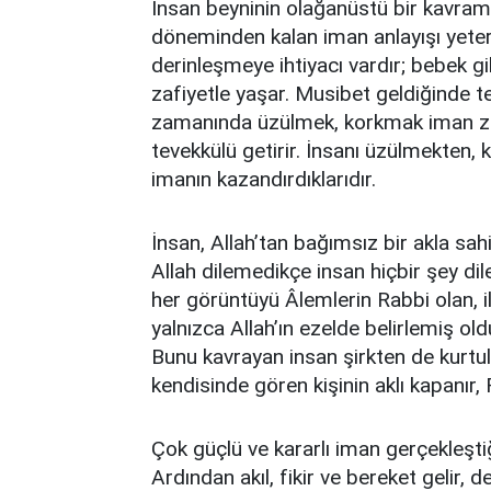
İnsan beyninin olağanüstü bir kavram
döneminden kalan iman anlayışı yeter
derinleşmeye ihtiyacı vardır; bebek g
zafiyetle yaşar. Musibet geldiğinde 
zamanında üzülmek, korkmak iman zafi
tevekkülü getirir. İnsanı üzülmekten,
imanın kazandırdıklarıdır.
İnsan, Allah’tan bağımsız bir akla sah
Allah dilemedikçe insan hiçbir şey dil
her görüntüyü Âlemlerin Rabbi olan, il
yalnızca Allah’ın ezelde belirlemiş o
Bunu kavrayan insan şirkten de kurtu
kendisinde gören kişinin aklı kapanır,
Çok güçlü ve kararlı iman gerçekleşti
Ardından akıl, fikir ve bereket gelir, de