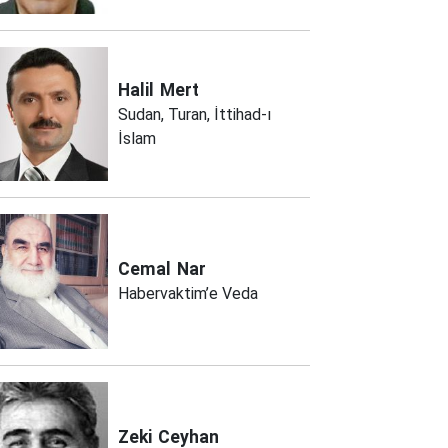
Halil
Mert
Sudan, Turan, İttihad-ı
İslam
Cemal
Nar
Habervaktim’e Veda
Zeki
Ceyhan