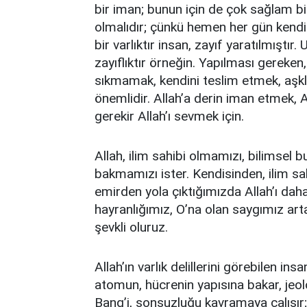
bir iman; bunun için de çok sağlam bi
olmalıdır; çünkü hemen her gün kendisi
bir varlıktır insan, zayıf yaratılmıştı
zayıflıktır örneğin. Yapılması gereken,
sıkmamak, kendini teslim etmek, aşk
önemlidir. Allah’a derin iman etmek, Al
gerekir Allah’ı sevmek için.
Allah, ilim sahibi olmamızı, bilimsel bu
bakmamızı ister. Kendisinden, ilim sah
emirden yola çıktığımızda Allah’ı daha
hayranlığımız, O’na olan saygımız art
şevkli oluruz.
Allah’ın varlık delillerini görebilen in
atomun, hücrenin yapısına bakar, jeoloj
Bang’i, sonsuzluğu kavramaya çalışır; 