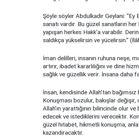
Şöyle söyler Abdulkadir Geylani: “Ey E
sanatı vardır. Bu güzel sanatların her b
yapışan herkes Hakk'a varabilir. Deri
saldıkça yükselirsin ve yücelirsin.” (İ
İman delilleri, insanın ruhuna neşe, m
artırır, ibadet kararlılığını ve dine h
sağlık ve güzellik verir. İnsana daha 
İnsan, kendisinde Allah’tan bağımsız 
Konuşması bozulur, bakışlar değişir, d
Allah’ın yarattığının bilincinde olur v
edecek ve istediklerini verecektir. 
güzel hitabet, hikmetli konuşma, anlat
kazandıracaktır.