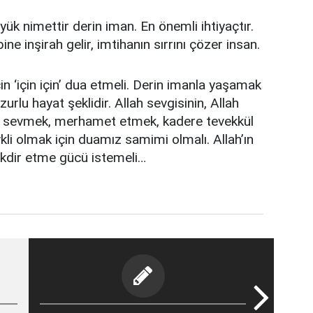
ük nimettir derin iman. En önemli ihtiyaçtır.
bine inşirah gelir, imtihanın sırrını çözer insan.
n ‘için için’ dua etmeli. Derin imanla yaşamak
urlu hayat şeklidir. Allah sevgisinin, Allah
arı sevmek, merhamet etmek, kadere tevekkül
li olmak için duamız samimi olmalı. Allah’ın
akdir etme gücü istemeli…