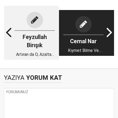
Feyzullah
Cemal Nar
Birışık
Kıymet Bilme Ve
Artıran da O, Azaltan
Faydalanma
da…
YAZIYA
YORUM KAT