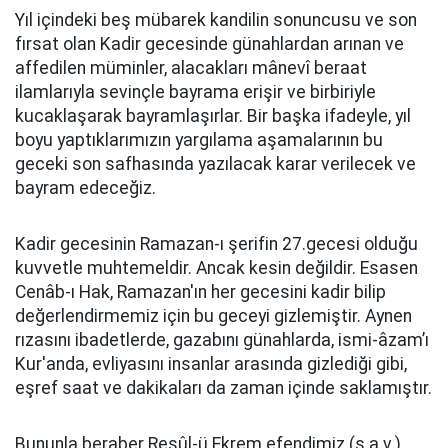
Yıl içindeki beş mübarek kandilin sonuncusu ve son
fırsat olan Kadir gecesinde günahlardan arınan ve
affedilen müminler, alacakları mânevî beraat
ilamlarıyla sevinçle bayrama erişir ve birbiriyle
kucaklaşarak bayramlaşırlar. Bir başka ifadeyle, yıl
boyu yaptıklarımızın yargılama aşamalarının bu
geceki son safhasında yazılacak karar verilecek ve
bayram edeceğiz.
Kadir gecesinin Ramazan-ı şerifin 27.gecesi olduğu
kuvvetle muhtemeldir. Ancak kesin değildir. Esasen
Cenâb-ı Hak, Ramazan'ın her gecesini kadir bilip
değerlendirmemiz için bu geceyi gizlemiştir. Aynen
rızasını ibadetlerde, gazabını günahlarda, ismi-âzam’ı
Kur'anda, evliyasını insanlar arasında gizlediği gibi,
eşref saat ve dakikaları da zaman içinde saklamıştır.
Bununla beraber Resûl-ü Ekrem efendimiz (s.a.v.)