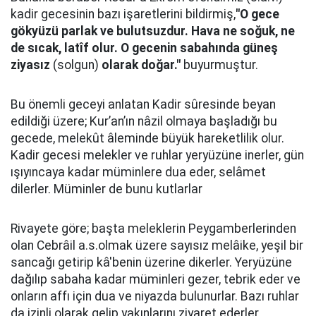
kadir gecesinin bazı işaretlerini bildirmiş,
"O gece
gökyüzü parlak ve bulutsuzdur. Hava ne soğuk, ne
de sıcak, latîf olur. O gecenin sabahında güneş
ziyasız
(solgun)
olarak doğar."
buyurmuştur.
Bu önemli geceyi anlatan Kadir sûresinde beyan
edildiği üzere; Kur’an’ın nâzil olmaya başladığı bu
gecede, melekût âleminde büyük hareketlilik olur.
Kadir gecesi melekler ve ruhlar yeryüzüne inerler, gün
ışıyıncaya kadar müminlere dua eder, selâmet
dilerler. Müminler de bunu kutlarlar
Rivayete göre; başta meleklerin Peygamberlerinden
olan Cebrâil a.s.olmak üzere sayısız melâike, yeşil bir
sancağı getirip kâ'benin üzerine dikerler. Yeryüzüne
dağılıp sabaha kadar müminleri gezer, tebrik eder ve
onların affı için dua ve niyazda bulunurlar. Bazı ruhlar
da izinli olarak gelip yakınlarını ziyaret ederler.