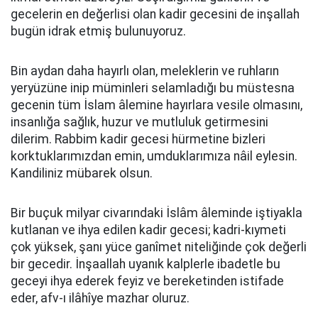
gecelerin en değerlisi olan kadir gecesini de inşallah
bugün idrak etmiş bulunuyoruz.
Bin aydan daha hayırlı olan, meleklerin ve ruhların
yeryüzüne inip müminleri selamladığı bu müstesna
gecenin tüm İslam âlemine hayırlara vesile olmasını,
insanlığa sağlık, huzur ve mutluluk getirmesini
dilerim. Rabbim kadir gecesi hürmetine bizleri
korktuklarımızdan emin, umduklarımıza nâil eylesin.
Kandiliniz mübarek olsun.
Bir buçuk milyar civarındaki İslâm âleminde iştiyakla
kutlanan ve ihya edilen kadir gecesi; kadri-kıymeti
çok yüksek, şanı yüce ganîmet niteliğinde çok değerli
bir gecedir. İnşaallah uyanık kalplerle ibadetle bu
geceyi ihya ederek feyiz ve bereketinden istifade
eder, afv-ı ilâhîye mazhar oluruz.