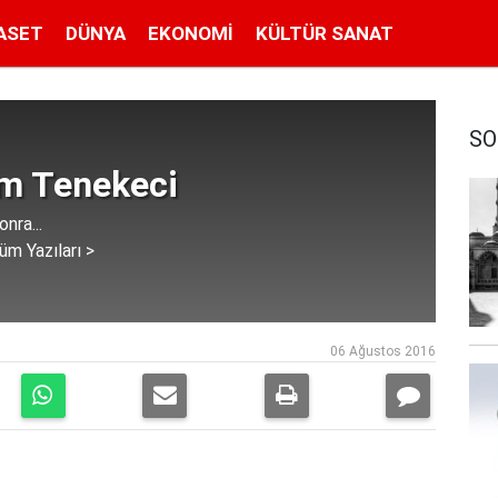
ASET
DÜNYA
EKONOMI
KÜLTÜR SANAT
SO
im Tenekeci
nra...
üm Yazıları >
06 Ağustos 2016