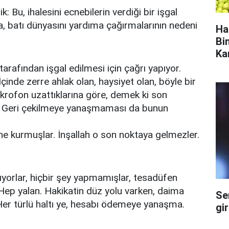
: Bu, ihalesini ecnebilerin verdiği bir işgal
a, batı dünyasını yardıma çağırmalarının nedeni
Ha
Bi
Ka
tarafından işgal edilmesi için çağrı yapıyor.
İçinde zerre ahlak olan, haysiyet olan, böyle bir
rofon uzattıklarına göre, demek ki son
. Geri çekilmeye yanaşmaması da bunun
ine kurmuşlar. İnşallah o son noktaya gelmezler.
ıyorlar, hiçbir şey yapmamışlar, tesadüfen
 Hep yalan. Hakikatin düz yolu varken, daima
Se
. Her türlü haltı ye, hesabı ödemeye yanaşma.
gi