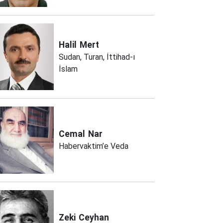
Halil
Mert
Sudan, Turan, İttihad-ı
İslam
Cemal
Nar
Habervaktim’e Veda
Zeki
Ceyhan