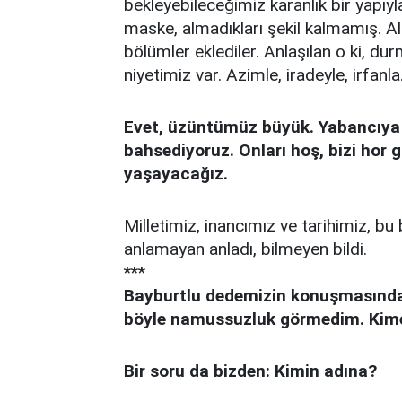
bekleyebileceğimiz karanlık bir yapıyla
maske, almadıkları şekil kalmamış. Alç
bölümler eklediler. Anlaşılan o ki, d
niyetimiz var. Azimle, iradeyle, irfanla
Evet, üzüntümüz büyük. Yabancıya h
bahsediyoruz. Onları hoş, bizi hor g
yaşayacağız.
Milletimiz, inancımız ve tarihimiz, b
anlamayan anladı, bilmeyen bildi.
***
Bayburtlu dedemizin konuşmasından
böyle namussuzluk görmedim. Kime
Bir soru da bizden: Kimin adına?