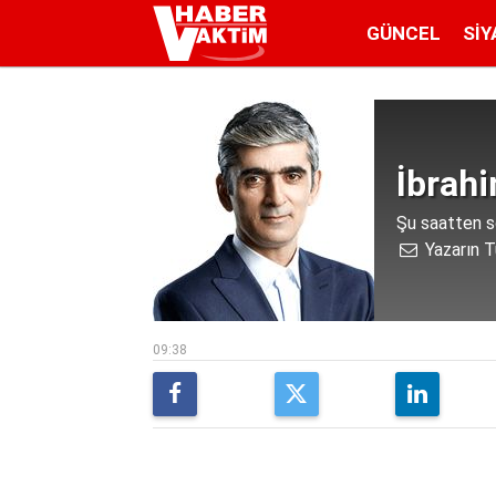
GÜNCEL
SIY
İbrah
Şu saatten so
Yazarın T
09:38