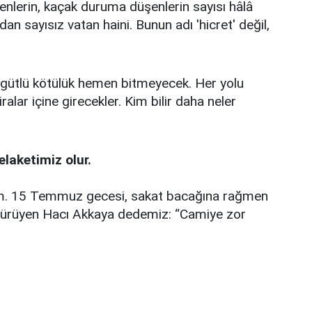
denlerin, kaçak duruma düşenlerin sayısı hâlâ
n sayısız vatan haini. Bunun adı 'hicret' değil,
 örgütlü kötülük hemen bitmeyecek. Her yolu
ralar içine girecekler. Kim bilir daha neler
laketimiz olur.
lim. 15 Temmuz gecesi, sakat bacağına rağmen
 yürüyen Hacı Akkaya dedemiz: “Camiye zor