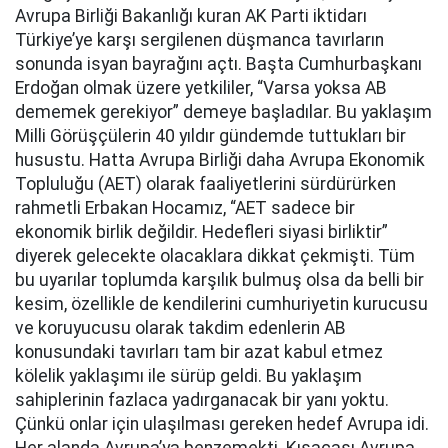
Avrupa Birliği Bakanlığı kuran AK Parti iktidarı
Türkiye’ye karşı sergilenen düşmanca tavırların
sonunda isyan bayrağını açtı. Başta Cumhurbaşkanı
Erdoğan olmak üzere yetkililer, “Varsa yoksa AB
dememek gerekiyor” demeye başladılar. Bu yaklaşım
Milli Görüşçülerin 40 yıldır gündemde tuttukları bir
husustu. Hatta Avrupa Birliği daha Avrupa Ekonomik
Topluluğu (AET) olarak faaliyetlerini sürdürürken
rahmetli Erbakan Hocamız, “AET sadece bir
ekonomik birlik değildir. Hedefleri siyasi birliktir”
diyerek gelecekte olacaklara dikkat çekmişti. Tüm
bu uyarılar toplumda karşılık bulmuş olsa da belli bir
kesim, özellikle de kendilerini cumhuriyetin kurucusu
ve koruyucusu olarak takdim edenlerin AB
konusundaki tavırları tam bir azat kabul etmez
kölelik yaklaşımı ile sürüp geldi. Bu yaklaşım
sahiplerinin fazlaca yadırganacak bir yanı yoktu.
Çünkü onlar için ulaşılması gereken hedef Avrupa idi.