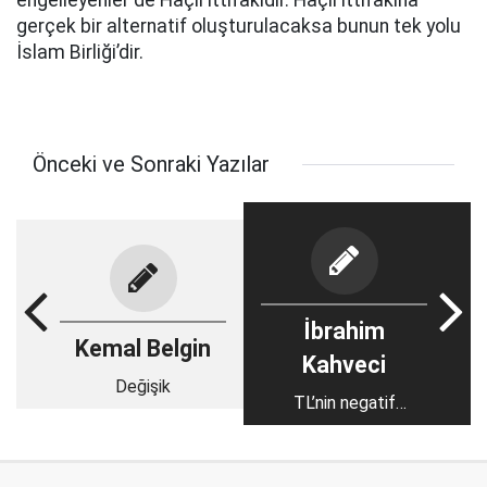
engelleyenler de Haçlı ittifakıdır. Haçlı ittifakına
gerçek bir alternatif oluşturulacaksa bunun tek yolu
İslam Birliği’dir.
Önceki ve Sonraki Yazılar
İbrahim
Kemal Belgin
Kahveci
Değişik
TL’nin negatif
ayrışmasında kritik
çöküş tarihi