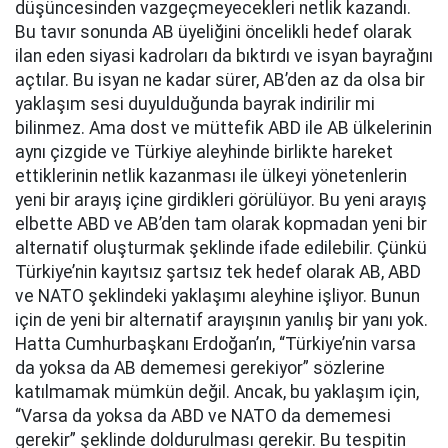
düşüncesinden vazgeçmeyecekleri netlik kazandı.
Bu tavır sonunda AB üyeliğini öncelikli hedef olarak
ilan eden siyasi kadroları da bıktırdı ve isyan bayrağını
açtılar. Bu isyan ne kadar sürer, AB’den az da olsa bir
yaklaşım sesi duyulduğunda bayrak indirilir mi
bilinmez. Ama dost ve müttefik ABD ile AB ülkelerinin
aynı çizgide ve Türkiye aleyhinde birlikte hareket
ettiklerinin netlik kazanması ile ülkeyi yönetenlerin
yeni bir arayış içine girdikleri görülüyor. Bu yeni arayış
elbette ABD ve AB’den tam olarak kopmadan yeni bir
alternatif oluşturmak şeklinde ifade edilebilir. Çünkü
Türkiye’nin kayıtsız şartsız tek hedef olarak AB, ABD
ve NATO şeklindeki yaklaşımı aleyhine işliyor. Bunun
için de yeni bir alternatif arayışının yanılış bir yanı yok.
Hatta Cumhurbaşkanı Erdoğan’ın, “Türkiye’nin varsa
da yoksa da AB dememesi gerekiyor” sözlerine
katılmamak mümkün değil. Ancak, bu yaklaşım için,
“Varsa da yoksa da ABD ve NATO da dememesi
gerekir” şeklinde doldurulması gerekir. Bu tespitin