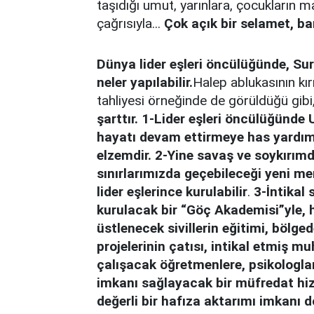
taşıdığı umut, yarınlara, çocukların 
çağrısıyla...
Çok açık bir selamet, ba
Dünya lider eşleri öncülüğünde, Sur
neler yapılabilir.
Halep ablukasının kır
tahliyesi örneğinde de görüldüğü gibi
şarttır. 1-Lider eşleri öncülüğünde 
hayatı devam ettirmeye has yardım m
elzemdir.
2-Yine savaş ve soykırım
sınırlarımızda geçebileceği yeni me
lider eşlerince kurulabilir
.
3-İntikal 
kurulacak bir “Göç Akademisi”yle
üstlenecek sivillerin eğitimi, bölge
projelerinin çatısı, intikal etmiş mu
çalışacak öğretmenlere, psikologlar
imkanı sağlayacak bir müfredat hizm
değerli bir hafıza aktarımı imkanı 