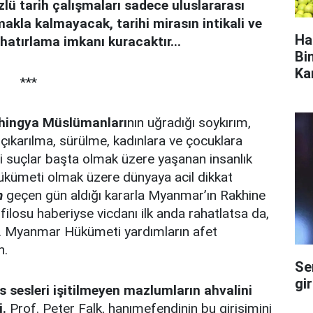
zlü tarih çalışmaları sadece uluslararası
makla kalmayacak, tarihi mirasın intikali ve
Ha
 hatırlama imkanı kuracaktır...
Bi
Ka
***
hingya Müslümanları
nın uğradığı soykırım,
çıkarılma, sürülme, kadınlara ve çocuklara
bi suçlar başta olmak üzere yaşanan insanlık
ükümeti olmak üzere dünyaya acil dikkat
n
geçen gün aldığı kararla Myanmar’ın Rakhine
 filosu haberiyse vicdanı ilk anda rahatlatsa da,
.. Myanmar Hükümeti yardımların afet
n.
Se
gi
sesleri işitilmeyen mazlumların ahvalini
i.
Prof. Peter Falk, hanımefendinin bu girişimini