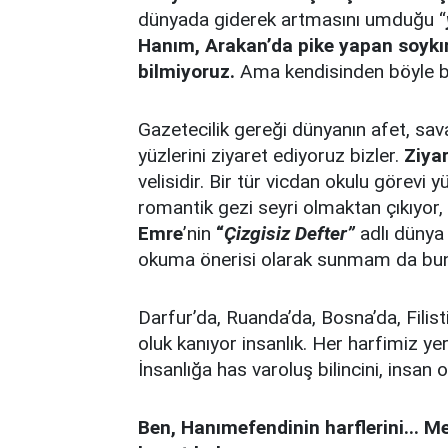
dünyada giderek artmasını umduğu “
Hanım, Arakan’da pike yapan soykır
bilmiyoruz.
Ama kendisinden böyle 
Gazetecilik gereği dünyanın afet, savaş
yüzlerini ziyaret ediyoruz bizler.
Ziyar
velisidir. Bir tür vicdan okulu görevi 
romantik gezi seyri olmaktan çıkıyor
Emre
’nin
“
Çizgisiz Defter”
adlı dünya 
okuma önerisi olarak sunmam da bununla
Darfur’da, Ruanda’da, Bosna’da, Filisti
oluk kanıyor insanlık. Her harfimiz 
İnsanlığa has varoluş bilincini, insan 
Ben, Hanımefendinin harflerini... 