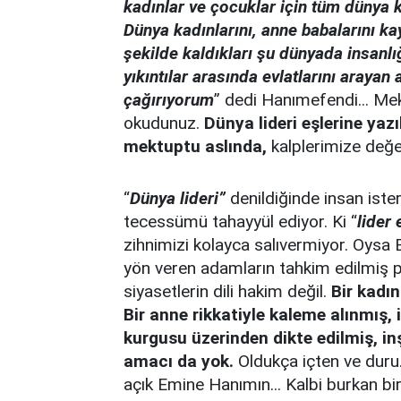
kadınlar ve çocuklar için tüm dünya
Dünya kadınlarını, anne babalarını ka
şekilde kaldıkları şu dünyada insanl
yıkıntılar arasında evlatlarını araya
çağırıyorum
” dedi Hanımefendi... Me
okudunuz.
Dünya lideri eşlerine yaz
mektuptu aslında,
kalplerimize değen 
“
Dünya lideri”
denildiğinde insan iste
tecessümü tahayyül ediyor. Ki “
lider 
zihnimizi kolayca salıvermiyor. Oysa
yön veren adamların tahkim edilmiş po
siyasetlerin dili hakim değil.
Bir kadı
Bir anne rikkatiyle kaleme alınmış, iç
kurgusu üzerinden dikte edilmiş, i
amacı da yok.
Oldukça içten ve duru.
açık Emine Hanımın... Kalbi burkan bi