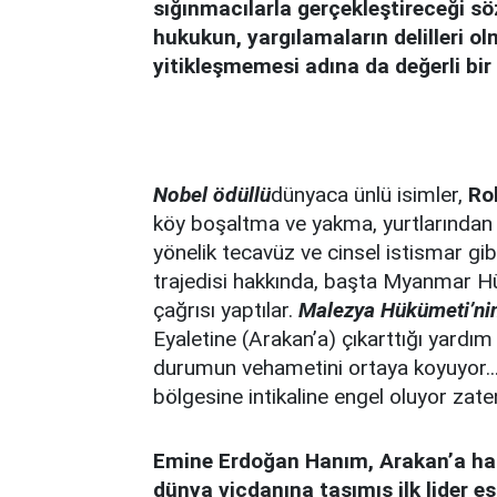
sığınmacılarla gerçekleştireceği sö
hukukun, yargılamaların delilleri ol
yitikleşmemesi adına da değerli bir
Nobel ödüllü
dünyaca ünlü isimler,
Ro
köy boşaltma ve yakma, yurtlarından 
yönelik tecavüz ve cinsel istismar gi
trajedisi hakkında, başta Myanmar H
çağrısı yaptılar.
Malezya Hükümeti’ni
Eyaletine (Arakan’a) çıkarttığı yardım
durumun vehametini ortaya koyuyor.
bölgesine intikaline engel oluyor zate
Emine Erdoğan Hanım, Arakan’a has 
dünya vicdanına taşımış ilk lider eş