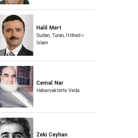
Halil
Mert
Sudan, Turan, İttihad-ı
İslam
Cemal
Nar
Habervaktim’e Veda
Zeki
Ceyhan