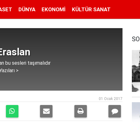
ASET
DÜNYA
EKONOMI
KÜLTÜR SANAT
SO
Eraslan
n bu sesleri taşımalıdır
azıları >
01 Ocak 2017