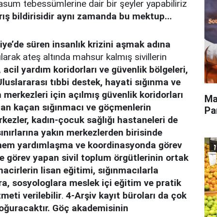
masum tebessümlerine dair bir şeyler yapabiliriz
rış bildirisidir aynı zamanda bu mektup...
iye’de süren insanlık krizini aşmak adına
ılarak ateş altında mahsur kalmış sivillerin
,
acil yardım koridorları ve güvenlik bölgeleri,
Uluslararası tıbbi destek, hayati sığınma ve
erkezleri için açılmış güvenlik koridorları
Ma
dan kaçan sığınmacı ve göçmenlerin
Pa
rkezler, kadın-çocuk sağlığı hastaneleri de
sınırlarına yakın merkezlerden birisinde
, hem yardımlaşma ve koordinasyonda görev
de görev yapan sivil toplum örgütlerinin ortak
hacirlerin lisan eğitimi, sığınmacılarla
a, sosyologlara meslek içi eğitim ve pratik
eti verilebilir
.
4-Arşiv kayıt büroları da çok
doğuracaktır. Göç akademisinin