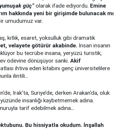
yumuşak güç”
olarak ifade ediyordu.
Emine
ım hakkında yeni bir girişimde bulunacak mı
bir umudumuz var.
, kıtlık, esaret, yoksulluk gibi dramatik
et, velayete götürür akabinde.
İnsan insanın
yüklüyor bu tecrübe insana, yeryüzü turistik,
, ev ödevine dönüşüyor sanki.
Akif
atlası ihtiva eden kitabını genç üniversitelilere
 ilintili...
n’de, Irak’ta, Suriye’de, derken Arakan’da, oluk
yeryüzünde insanlığı kaybetmemek adına.
onuruyla tarif edebilmek adına...
Mektubunu. Bu hissiyatla okudum. İnşallah