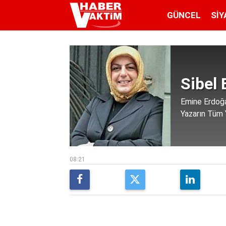
GÜNCEL
SIY
Sibel 
Emine Erdoğa
Yazarın Tüm Y
08:21