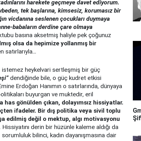
 kadınlarını harekete geçmeye davet ediyorum.
ybeden, tek başlarına, kimsesiz, korumasız bir
ığın vicdanına seslenen çocukları duymaya
n anne-babaların derdine çare olmaya
ktubu basına aksetmiş haliyle pek çoğunuz
ılmış olsa da hepimize yollanmış bir
satırlarıyla...
r istemez heykelvari sertleşmiş bir güç
eşi”
dendiğinde bile, o güç kudret etkisi
 Emine Erdoğan Hanımın o satırlarında, dünyaya
litikaları buyurgan ve muktedir, eril
na has gönülden çıkan, dolayımsız hissiyatlar.
Gma
ten ifadeler. Bir dış politika veya sivil toplu
Şi
nşa edilmiş değil o mektup, algı motivasyonu
 Hissiyatını derin bir hüzünle kaleme aldığı da
r sorumluluk bilinci, kadın dayanışmasına dair