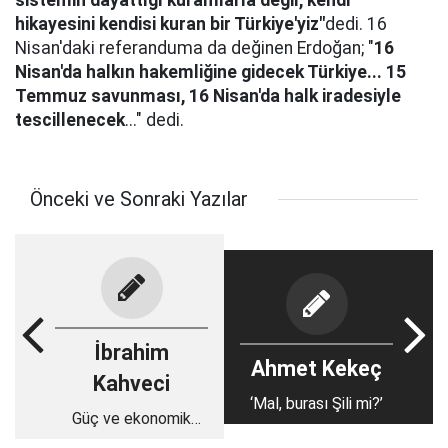
sistemin dayattığı kuramlarla değil, kendi
hikayesini kendisi kuran bir Türkiye'yiz"
dedi. 16
Nisan'daki referanduma da değinen Erdoğan; "
16
Nisan'da halkın hakemliğine gidecek Türkiye... 15
Temmuz savunması, 16 Nisan'da halk iradesiyle
tescillenecek
..." dedi.
Önceki ve Sonraki Yazılar
İbrahim
Ahmet Kekeç
Kahveci
‘Mal, burası Şili mi?’
Güç ve ekonomik
büyüme