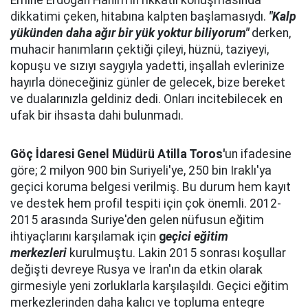
Emine Erdoğan Hanım'ın rikkatli konuşmasında
dikkatimi çeken, hitabına kalpten başlamasıydı.
"Kalp
yükünden daha ağır bir yük yoktur biliyorum"
derken,
muhacir hanımların çektiği çileyi, hüznü, taziyeyi,
kopuşu ve sızıyı saygıyla yadetti, inşallah evlerinize
hayırla döneceğiniz günler de gelecek, bize bereket
ve dualarınızla geldiniz dedi. Onları incitebilecek en
ufak bir ihsasta dahi bulunmadı.
Göç İdaresi Genel Müdürü Atilla Toros'
un ifadesine
göre; 2 milyon 900 bin Suriyeli'ye, 250 bin Iraklı'ya
geçici koruma belgesi verilmiş. Bu durum hem kayıt
ve destek hem profil tespiti için çok önemli. 2012-
2015 arasında Suriye'den gelen nüfusun eğitim
ihtiyaçlarını karşılamak için
g
eçici eğitim
merkezleri
kurulmuştu. Lakin 2015 sonrası koşullar
değişti devreye Rusya ve İran'ın da etkin olarak
girmesiyle yeni zorluklarla karşılaşıldı. Geçici eğitim
merkezlerinden daha kalıcı ve topluma entegre