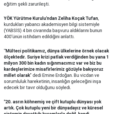
eğitim şekli zarurileşti.
YÖK Yürütme Kurulu'ndan Zeliha Koçak Tufan
,
kurdukları yabancı akademisyen bilgi sistemiyle
(YABSİS) 4 bin civarında başvuru aldıklarını bunun
400'ünün istihdam edildiğini anlattı.
'
'Mülteci politikamız, dünya ülkelerine örnek olacak
ölçektedir. Suriye krizi patlak verdiğinden bu yana 1
milyon 300 bin kadın sığınmacımız var ve biz bu
kardeşlerimize misafirlerimiz gözüyle bakıyoruz
millet olarak
" dedi Emine Erdoğan. Bu vicdan ve
sorumluluk hareketinin, insanlığın geleceğini inşa
edecek bir tavır olduğunu söyledi.
"20. asrın köhnemiş ve çift kutuplu dünyası yok
artık. Çok kutuplu yeni bir dünyadayız ve küresel