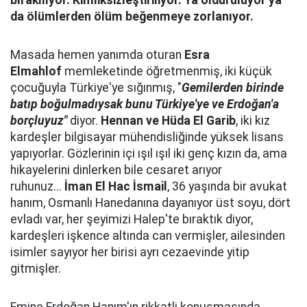
bırakılıyor. Kimliksizleştiriliyor. Ya öldürülüyor ya
da ölümlerden ölüm beğenmeye zorlanıyor.
Masada hemen yanımda oturan
Esra
Elmahlof
memleketinde öğretmenmiş, iki küçük
çocuğuyla Türkiye'ye sığınmış, "
Gemilerden birinde
batıp boğulmadıysak bunu Türkiye'ye ve Erdoğan'a
borçluyuz"
diyor.
Hennan ve Hüda El Garib
, iki kız
kardeşler bilgisayar mühendisliğinde yüksek lisans
yapıyorlar. Gözlerinin içi ışıl ışıl iki genç kızın da, ama
hikayelerini dinlerken bile cesaret arıyor
ruhunuz...
İman El Hac İsmail
, 36 yaşında bir avukat
hanım, Osmanlı Hanedanına dayanıyor üst soyu, dört
evladı var, her şeyimizi Halep'te bıraktık diyor,
kardeşleri işkence altında can vermişler, ailesinden
isimler sayıyor her birisi ayrı cezaevinde yitip
gitmişler.