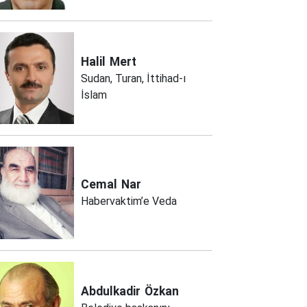
Halil
Mert
Sudan, Turan, İttihad-ı
İslam
Cemal
Nar
Habervaktim’e Veda
Abdulkadir
Özkan