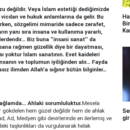
zu değildir. Veya İslam estetiği dediğimizde
Ha
 vicdan ve hukuk anlamlarına da gelir. Bu
Bi
rken, sözgelimi mimaride sadece zerafet,
Ka
arın yanı sıra insana ve kullanıma yararlı,
erdendir... Biz buna ‘’insani sanat’’ da
insana rağmen güzellik diye bir dayatması,
ısı yoktur İslam sanatının. Evet kaideleri
insanın ve toplumun iyiliğinden alır... Fayda
sız ilimden Allah’a sığınır bütün bilginler…
bağlamda... Ahlaki sorumluluktur.
Mesela
Se
ir gökdelen hem güzel değildir hem de ahlak
gi
ud, Ad, Medyen gibi devirlerinde en ilerlemiş ve
eki taşkınlıkları da vurgulanarak helak