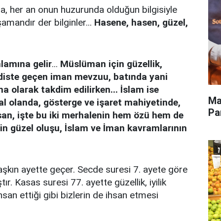
a, her an onun huzurunda olduğun bilgisiyle
amandır der bilginler...
Hasene, hasen, güzel,
nlamına gelir
...
Müslüman için güzellik,
adiste geçen iman mevzuu, batında yani
a olarak takdim edilirken... İslam ise
Ma
al olanda, gösterge ve işaret mahiyetinde,
Pa
İhsan, işte bu iki merhalenin hem özü hem de
alin güzel oluşu, İslam ve İman kavramlarının
 aşkın ayette geçer. Secde suresi 7. ayete göre
ır. Kasas suresi 77. ayette güzellik, iyilik
san ettiği gibi bizlerin de ihsan etmesi