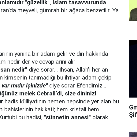
anlamıdır "güzellik", İslam tasavvurunda
...
an’da meyveli, gümrah bir ağaca benzetilir. Ya
arının yanına bir adam gelir ve din hakkında
am nedir der ve cevaplarını alır
hsan nedir"
diye sorar... İhsan, Allah’ı her an
an kimsenin tanımadığı bu ihtiyar adam çekip
var mıdır içinizde"
diye sorar Efendimiz...
ğünüz melek Cebrail’di, size dininizi
 hadis külliyatının hemen hepsinde yer alan bu
Gma
m bahislerinin hakikati; hem kristali hem
Şi
Kurtubi bu hadisi,
"sünnetin annesi"
olarak