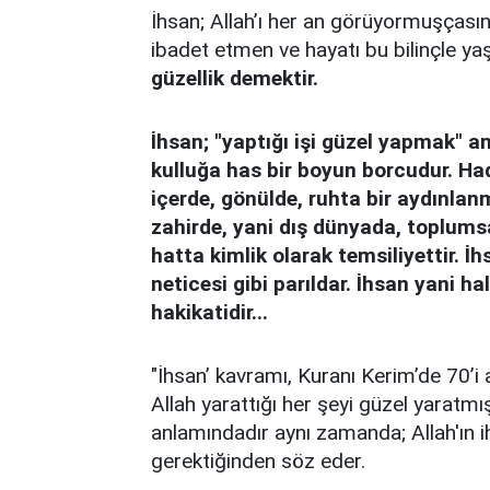
İhsan; Allah’ı her an görüyormuşçasın
ibadet etmen ve hayatı bu bilinçle yaş
güzellik demektir.
İhsan; "yaptığı işi güzel yapmak" a
kulluğa has bir boyun borcudur. H
içerde, gönülde, ruhta bir aydınlanm
zahirde, yani dış dünyada, toplums
hatta kimlik olarak temsiliyettir. 
neticesi gibi parıldar. İhsan yani h
hakikatidir...
"İhsan’ kavramı, Kuranı Kerim’de 70’i
Allah yarattığı her şeyi güzel yaratmışt
anlamındadır aynı zamanda; Allah'ın ih
gerektiğinden söz eder.