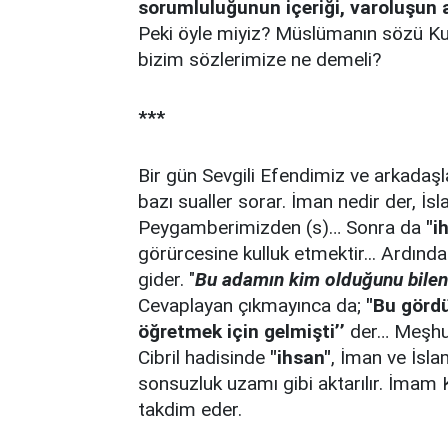
sorumluluğunun içeriği, varoluşun 
Peki öyle miyiz? Müslümanın sözü Kur
bizim sözlerimize ne demeli?
***
Bir gün Sevgili Efendimiz ve arkadaşl
bazı sualler sorar. İman nedir der, İsl
Peygamberimizden (s)… Sonra da
"i
görürcesine kulluk etmektir... Ardınd
gider. "
Bu adamın kim olduğunu bilen 
Cevaplayan çıkmayınca da;
"Bu gördü
öğretmek için gelmişti’’
der… Meşhur
Cibril hadisinde
"ihsan"
, İman ve İsla
sonsuzluk uzamı gibi aktarılır. İmam 
takdim eder.