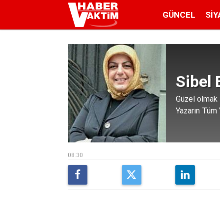
GÜNCEL
SIY
Sibel 
Güzel olmak 
Yazarın Tüm Y
08:30