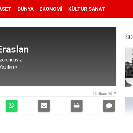
ASET
DÜNYA
EKONOMI
KÜLTÜR SANAT
SO
Eraslan
zorundayız
azıları >
26 Nisan 2017