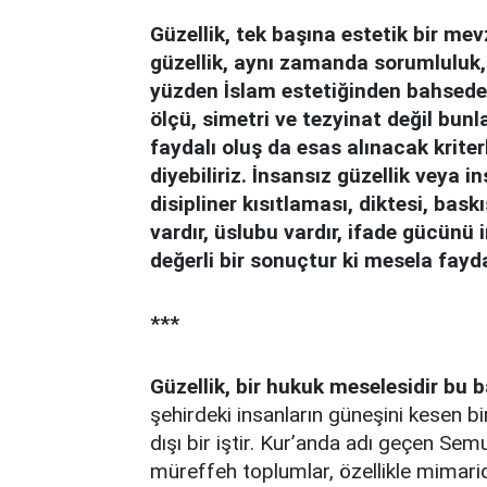
Güzellik, tek başına estetik bir mev
güzellik, aynı zamanda sorumluluk,
yüzden İslam estetiğinden bahsede
ölçü, simetri ve tezyinat değil bunl
faydalı oluş da esas alınacak kriterl
diyebiliriz. İnsansız güzellik veya 
disipliner kısıtlaması, diktesi, bask
vardır, üslubu vardır, ifade gücünü 
değerli bir sonuçtur ki mesela fayda
***
Güzellik, bir hukuk meselesidir bu 
şehirdeki insanların güneşini kesen b
dışı bir iştir. Kur’anda adı geçen Sem
müreffeh toplumlar, özellikle mimarid