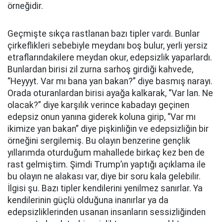
örneğidir.
Geçmişte sıkça rastlanan bazı tipler vardı. Bunlar
çirkeflikleri sebebiyle meydanı boş bulur, yerli yersiz
etraflarındakilere meydan okur, edepsizlik yaparlardı.
Bunlardan birisi zil zurna sarhoş girdiği kahvede,
“Heyyyt. Var mı bana yan bakan?” diye basmış narayı.
Orada oturanlardan birisi ayağa kalkarak, “Var lan. Ne
olacak?” diye karşılık verince kabadayı geçinen
edepsiz onun yanına giderek koluna girip, “Var mı
ikimize yan bakan” diye pişkinliğin ve edepsizliğin bir
örneğini sergilemiş. Bu olayın benzerine gençlik
yıllarımda oturduğum mahallede birkaç kez ben de
rast gelmiştim. Şimdi Trump’ın yaptığı açıklama ile
bu olayın ne alakası var, diye bir soru kala gelebilir.
İlgisi şu. Bazı tipler kendilerini yenilmez sanırlar. Ya
kendilerinin güçlü olduğuna inanırlar ya da
edepsizliklerinden usanan insanların sessizliğinden