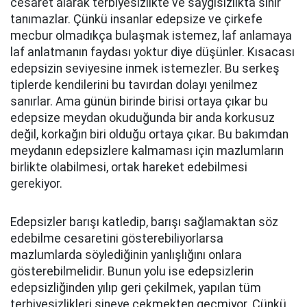
cesaret alarak terbiyesizlikte ve saygısızlıkta sınır
tanımazlar. Çünkü insanlar edepsize ve çirkefe
mecbur olmadıkça bulaşmak istemez, laf anlamaya
laf anlatmanın faydası yoktur diye düşünler. Kısacası
edepsizin seviyesine inmek istemezler. Bu serkeş
tiplerde kendilerini bu tavırdan dolayı yenilmez
sanırlar. Ama günün birinde birisi ortaya çıkar bu
edepsize meydan okuduğunda bir anda korkusuz
değil, korkağın biri olduğu ortaya çıkar. Bu bakımdan
meydanın edepsizlere kalmaması için mazlumların
birlikte olabilmesi, ortak hareket edebilmesi
gerekiyor.
Edepsizler barışı katledip, barışı sağlamaktan söz
edebilme cesaretini gösterebiliyorlarsa
mazlumlarda söylediğinin yanlışlığını onlara
gösterebilmelidir. Bunun yolu ise edepsizlerin
edepsizliğinden yılıp geri çekilmek, yapılan tüm
terbiyesizlikleri sineye çekmekten geçmiyor. Çünkü