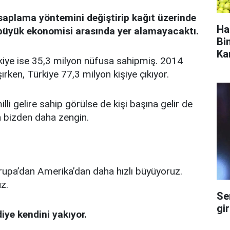
saplama yöntemini değiştirip kağıt üzerinde
Ha
 büyük ekonomisi arasında yer alamayacaktı.
Bi
Ka
rkiye ise 35,3 milyon nüfusa sahipmiş. 2014
şırken, Türkiye 77,3 milyon kişiye çıkıyor.
li gelire sahip görülse de kişi başına gelir de
a bizden daha zengin.
rupa’dan Amerika’dan daha hızlı büyüyoruz.
z.
Se
gi
ye kendini yakıyor.