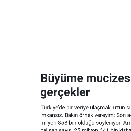
Büyüme mucizesin
gerçekler
Türkiye’de bir veriye ulaşmak, uzun s
imkansız. Bakın örnek vereyim: Son aç
milyon 858 bin olduğu söyleniyor. Am
çalışan sayısı 25 milyon 641 bin kişiymi