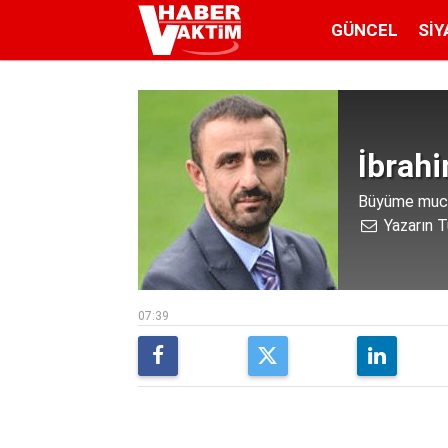
GÜNCEL
SIY
İbrah
Büyüme muciz
Yazarın T
07:39