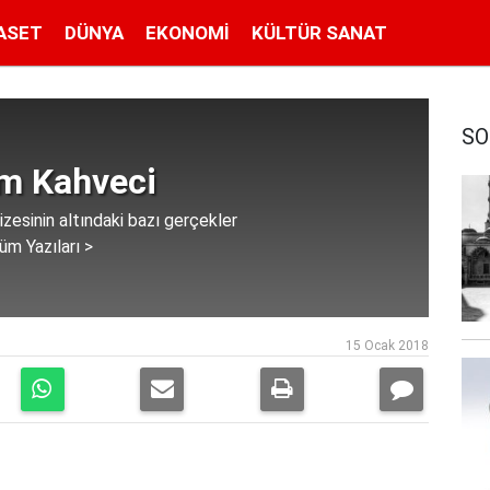
ASET
DÜNYA
EKONOMI
KÜLTÜR SANAT
SO
im Kahveci
esinin altındaki bazı gerçekler
üm Yazıları >
15 Ocak 2018