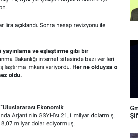
on.
 lira açıklandı. Sonra hesap revizyonu ile
i yayınlama ve eşleştirme gibi bir
nma Bakanlığı internet sitesinde bazı verileri
arşılaştırma imkanı veriyordu.
Her ne olduysa o
mez oldu.
n
“Uluslararası Ekonomik
Gma
Şi
nda Arjantin’in GSYH’sı 21,1 milyar dolarmış.
e 18,07 milyar dolar ediyormuş.