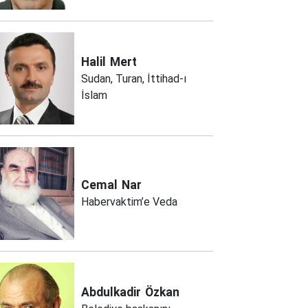
Halil
Mert
Sudan, Turan, İttihad-ı
İslam
Cemal
Nar
Habervaktim’e Veda
Abdulkadir
Özkan