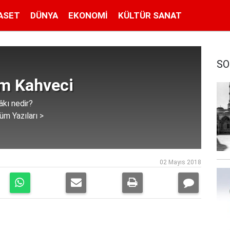
ASET
DÜNYA
EKONOMI
KÜLTÜR SANAT
SO
im Kahveci
âkı nedir?
üm Yazıları >
02 Mayıs 2018