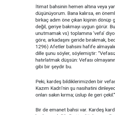
İtimat bahsinin hemen altına veya ya
düşünüyorum. Bana kalırsa, en önemli 
birkaç adım öne çıkan kişinin dönüp g
değil, geriye bakmayı uygun görür. B
unutmamak vs) toplamına ‘vefa’ diyo
göre, arkadaşını geride bırakmak, bed
1296) Afetler bahsini hafife almayal
dille şunu söyler, söylemiştir: “Vefasız
hatırlatmak düşsün: Vefası olmayan
gibi bir şeydir bu.
Peki, kardeş bildiklerimizden bir vef
Kazım Kadri’nin şu nasihatini dinleyec
onları sakın kırma; üslup ile geri çekil.
Bir de emanet bahsi var. Kardeş kard