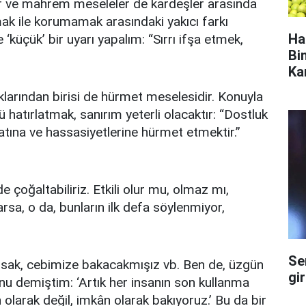
er ve mahrem meseleler de kardeşler arasında
mak ile korumamak arasındaki yakıcı farkı
Ha
‘küçük’ bir uyarı yapalım: “Sırrı ifşa etmek,
Bi
Ka
klarından birisi de hürmet meselesidir. Konuyla
ü hatırlatmak, sanırım yeterli olacaktır: “Dostluk
yatına ve hassasiyetlerine hürmet etmektir.”
oğaltabiliriz. Etkili olur mu, olmaz mı,
arsa, o da, bunların ilk defa söylenmiyor,
Se
rarsak, cebimize bakacakmışız vb. Ben de, üzgün
gi
u demiştim: ‘Artık her insanın son kullanma
 olarak değil, imkân olarak bakıyoruz.’ Bu da bir