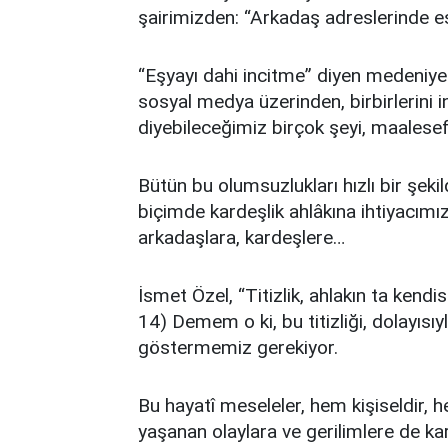
şairimizden: “Arkadaş adreslerinde esk
“Eşyayı dahi incitme” diyen medeniyet
sosyal medya üzerinden, birbirlerini 
diyebileceğimiz birçok şeyi, maalese
Bütün bu olumsuzlukları hızlı bir şeki
biçimde kardeşlik ahlâkına ihtiyacımı
arkadaşlara, kardeşlere…
İsmet Özel, “Titizlik, ahlakın ta kend
14) Demem o ki, bu titizliği, dolayısıyl
göstermemiz gerekiyor.
Bu hayatî meseleler, hem kişiseldir,
yaşanan olaylara ve gerilimlere de k