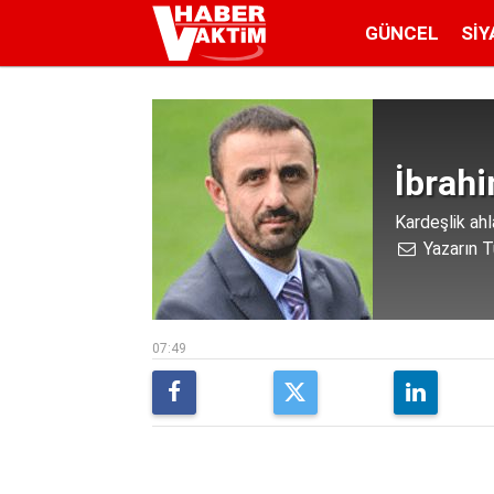
GÜNCEL
SIY
İbrah
Kardeşlik ahl
Yazarın T
07:49