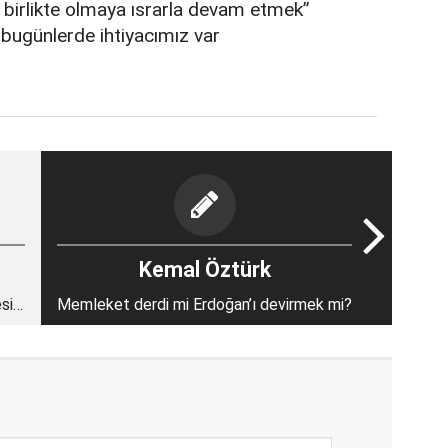
e birlikte olmaya ısrarla devam etmek”
 bugünlerde ihtiyacımız var
Kemal Öztürk
sici
Memleket derdi mi Erdoğan’ı devirmek mi?