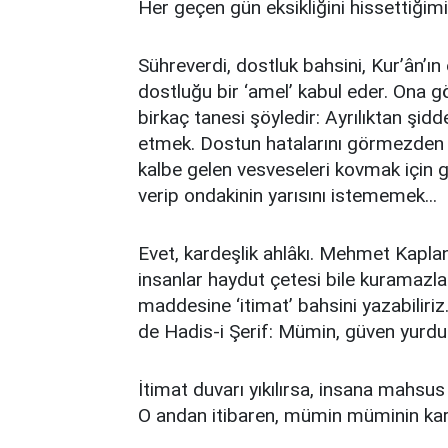
Her geçen gün eksikliğini hissettiğim
Sühreverdi, dostluk bahsini, Kur’ân’ın
dostluğu bir ‘amel’ kabul eder. Ona gö
birkaç tanesi şöyledir: Ayrılıktan şid
etmek. Dostun hatalarını görmezden 
kalbe gelen vesveseleri kovmak için g
verip ondakinin yarısını istememek...
Evet, kardeşlik ahlâkı. Mehmet Kaplan,
insanlar haydut çetesi bile kuramazlar”
maddesine ‘itimat’ bahsini yazabiliriz. 
de Hadis-i Şerif: Mümin, güven yurdu
İtimat duvarı yıkılırsa, insana mahsus b
O andan itibaren, mümin müminin kard