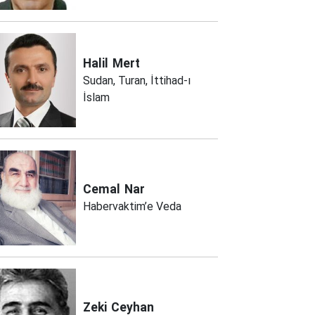
Halil
Mert
Sudan, Turan, İttihad-ı
İslam
Cemal
Nar
Habervaktim’e Veda
Zeki
Ceyhan