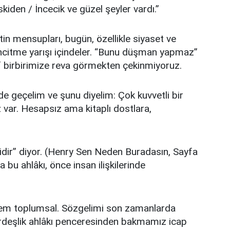
iden / İncecik ve güzel şeyler vardı.”
in mensupları, bugün, özellikle siyaset ve
incitme yarışı içindeler. “Bunu düşman yapmaz”
f birbirimize reva görmekten çekinmiyoruz.
lde geçelim ve şunu diyelim: Çok kuvvetli bir
z var. Hesapsız ama kitaplı dostlara,
isidir” diyor. (Henry Sen Neden Buradasın, Sayfa
a bu ahlâkı, önce insan ilişkilerinde
 hem toplumsal. Sözgelimi son zamanlarda
ardeşlik ahlâkı penceresinden bakmamız icap