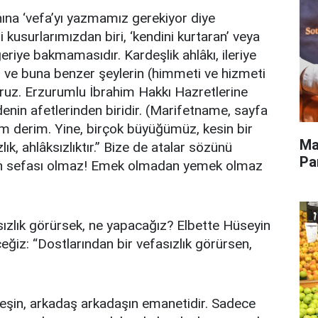
nına ‘vefa’yı yazmamız gerekiyor diye
kusurlarımızdan biri, ‘kendini kurtaran’ veya
eriye bakmamasıdır. Kardeşlik ahlâkı, ileriye
u ve buna benzer şeylerin (himmeti ve hizmeti
ruz. Erzurumlu İbrahim Hakkı Hazretlerine
enin afetlerinden biridir. (Marifetname, sayfa
ım derim. Yine, birçok büyüğümüz, kesin bir
Ma
lık, ahlâksızlıktır.” Bize de atalar sözünü
Pa
ın sefası olmaz! Emek olmadan yemek olmaz
asızlık görürsek, ne yapacağız? Elbette Hüseyin
eğiz: “Dostlarından bir vefasızlık görürsen,
”
eşin, arkadaş arkadaşın emanetidir. Sadece