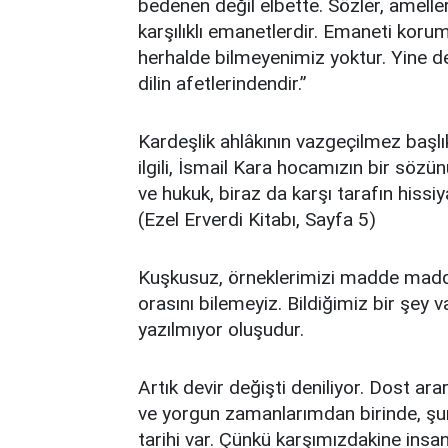
bedenen değil elbette. Sözler, amell
karşılıklı emanetlerdir. Emaneti koru
herhalde bilmeyenimiz yoktur. Yine de 
dilin afetlerindendir.”
Kardeşlik ahlâkının vazgeçilmez başlı
ilgili, İsmail Kara hocamızın bir sözün
ve hukuk, biraz da karşı tarafın hissi
(Ezel Erverdi Kitabı, Sayfa 5)
Kuşkusuz, örneklerimizi madde madde ç
orasını bilemeyiz. Bildiğimiz bir şey v
yazılmıyor oluşudur.
Artık devir değişti deniliyor. Dost a
ve yorgun zamanlarımdan birinde, şun
tarihi var. Çünkü karşımızdakine insan