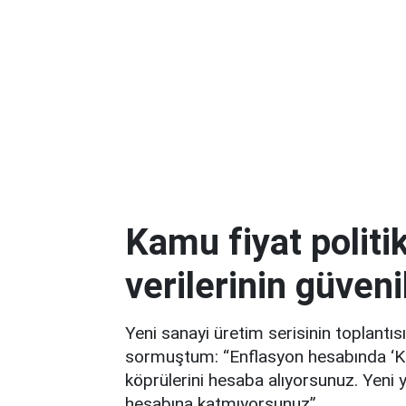
Kamu fiyat politi
verilerinin güvenil
Yeni sanayi üretim serisinin toplantı
sormuştum: “Enflasyon hesabında ‘Kö
köprülerini hesaba alıyorsunuz. Yeni 
hesabına katmıyorsunuz”