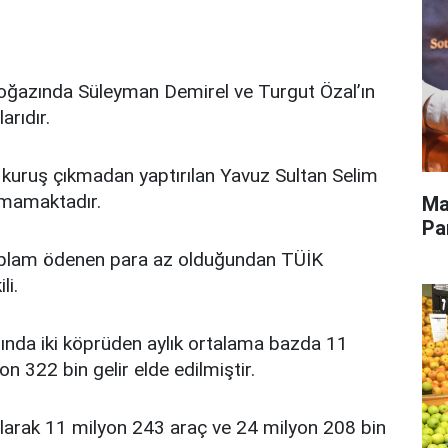
Boğazında Süleyman Demirel ve Turgut Özal’ın
arıdır.
k kuruş çıkmadan yaptırılan Yavuz Sultan Selim
lmamaktadır.
Ma
Pa
oplam ödenen para az olduğundan TÜİK
li.
lında iki köprüden aylık ortalama bazda 11
n 322 bin gelir elde edilmiştir.
 olarak 11 milyon 243 araç ve 24 milyon 208 bin