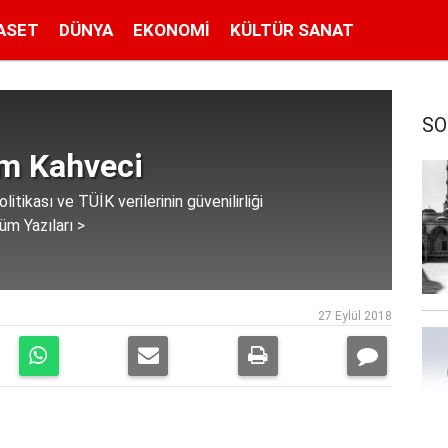
ASET
DÜNYA
EKONOMI
KÜLTÜR SANAT
SO
im Kahveci
itikası ve TÜİK verilerinin güvenilirliği
üm Yazıları >
27 Eylül 2018