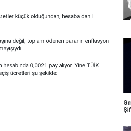
retler küçük olduğundan, hesaba dahil
aşına değil, toplam ödenen paranın enflasyon
ayışıydı.
on hesabında 0,0021 pay alıyor. Yine TÜİK
eçiş ücretleri şu şekilde:
Gma
Şi