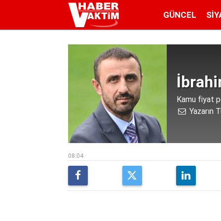
GÜNCEL
SIY
İbrah
Kamu fiyat pol
Yazarın T
08:04