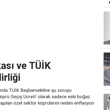
kası ve TÜİK
irliği
sında TÜİK Başkanvekiline şu soruyu
prü Geçiş Ücreti’ olarak sadece eski boğaz
yapılan özel sektör köprülerini neden enflasyon