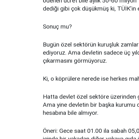
ödenen ücret bile aylık 50-60 milyon
dediği gibi çok düşükmüş ki, TÜİK’in 
Sonuç mu?
Bugün özel sektörün kuruşluk zamların
ediyoruz. Ama devletin sadece üç yıl
çıkarmasını görmüyoruz.
Ki, o köprülere nerede ise herkes m
Hatta devlet özel sektöre üzerinden g
Ama yine devletin bir başka kurumu o 
hesabına bile almıyor.
Öneri: Gece saat 01.00 ila sabah 05,
içinde bir yakadan diğer yakaya gıda ü