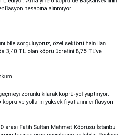
 TL ediyor. Ama yine o köprü de Başkanvekilinin
enflasyon hesabına alınmıyor.
ı bile sorguluyoruz, özel sektörü hain ilan
da 3,40 TL olan köprü ücretini 8,75 TL’ye
ahkum.
eçmeyi zorunlu kılarak köprü-yol yaptırıyor.
köprü ve yolların yüksek fiyatlarını enflasyon
00 arası Fatih Sultan Mehmet Köprüsü İstanbul
rünü taşıyan araç geçişlerine açılabilir. Böylece