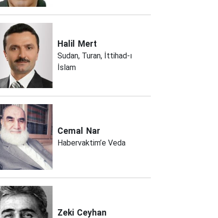
Halil
Mert
Sudan, Turan, İttihad-ı
İslam
Cemal
Nar
Habervaktim’e Veda
Zeki
Ceyhan