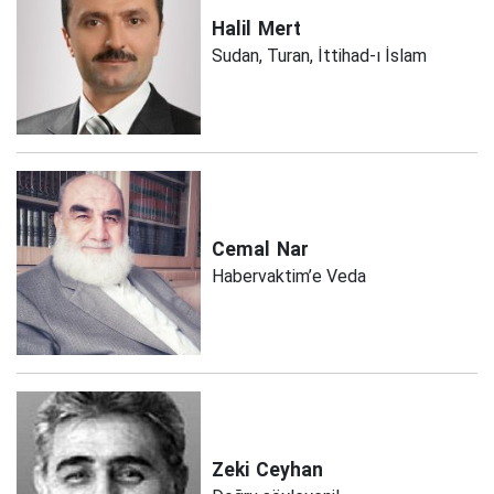
Halil
Mert
Sudan, Turan, İttihad-ı İslam
Cemal
Nar
Habervaktim’e Veda
Zeki
Ceyhan