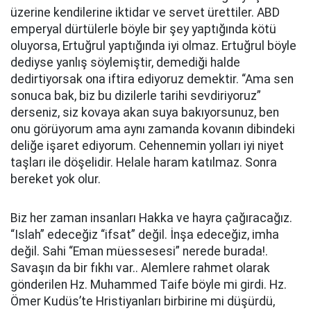
üzerine kendilerine iktidar ve servet ürettiler. ABD
emperyal dürtülerle böyle bir şey yaptığında kötü
oluyorsa, Ertuğrul yaptığında iyi olmaz. Ertuğrul böyle
dediyse yanlış söylemiştir, demediği halde
dedirtiyorsak ona iftira ediyoruz demektir. “Ama sen
sonuca bak, biz bu dizilerle tarihi sevdiriyoruz”
derseniz, siz kovaya akan suya bakıyorsunuz, ben
onu görüyorum ama aynı zamanda kovanın dibindeki
deliğe işaret ediyorum. Cehennemin yolları iyi niyet
taşları ile döşelidir. Helale haram katılmaz. Sonra
bereket yok olur.
Biz her zaman insanları Hakka ve hayra çağıracağız.
“Islah” edeceğiz “ifsat” değil. İnşa edeceğiz, imha
değil. Sahi “Eman müessesesi” nerede burada!.
Savaşın da bir fıkhı var.. Alemlere rahmet olarak
gönderilen Hz. Muhammed Taife böyle mi girdi. Hz.
Ömer Kudüs’te Hristiyanları birbirine mi düşürdü,