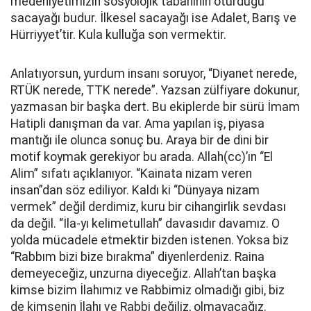
medeniyetimizin sosyolojik tabanının oturduğu
sacayağı budur. İlkesel sacayağı ise Adalet, Barış ve
Hürriyyet’tir. Kula kulluğa son vermektir.
Anlatıyorsun, yurdum insanı soruyor, “Diyanet nerede,
RTÜK nerede, TTK nerede”. Yazsan zülfiyare dokunur,
yazmasan bir başka dert. Bu ekiplerde bir sürü İmam
Hatipli danışman da var. Ama yapılan iş, piyasa
mantığı ile olunca sonuç bu. Araya bir de dini bir
motif koymak gerekiyor bu arada. Allah(cc)’ın “El
Alim” sıfatı açıklanıyor. “Kainata nizam veren
insan”dan söz ediliyor. Kaldı ki “Dünyaya nizam
vermek” değil derdimiz, kuru bir cihangirlik sevdası
da değil. “İla-yı kelimetullah” davasıdır davamız. O
yolda mücadele etmektir bizden istenen. Yoksa biz
“Rabbım bizi bize bırakma” diyenlerdeniz. Raina
demeyeceğiz, unzurna diyeceğiz. Allah’tan başka
kimse bizim İlahımız ve Rabbimiz olmadığı gibi, biz
de kimsenin İlahı ve Rabbi değiliz, olmayacağız.