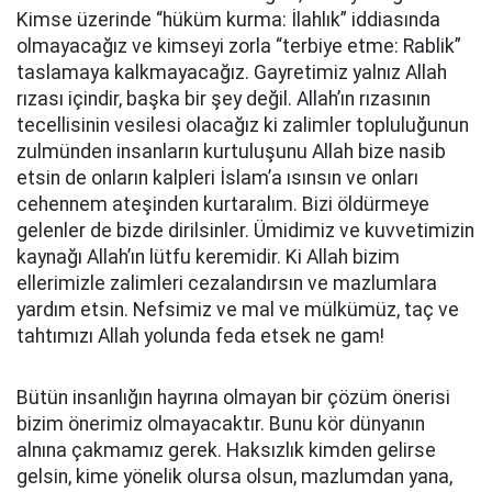
Kimse üzerinde “hüküm kurma: İlahlık” iddiasında
olmayacağız ve kimseyi zorla “terbiye etme: Rablik”
taslamaya kalkmayacağız. Gayretimiz yalnız Allah
rızası içindir, başka bir şey değil. Allah’ın rızasının
tecellisinin vesilesi olacağız ki zalimler topluluğunun
zulmünden insanların kurtuluşunu Allah bize nasib
etsin de onların kalpleri İslam’a ısınsın ve onları
cehennem ateşinden kurtaralım. Bizi öldürmeye
gelenler de bizde dirilsinler. Ümidimiz ve kuvvetimizin
kaynağı Allah’ın lütfu keremidir. Ki Allah bizim
ellerimizle zalimleri cezalandırsın ve mazlumlara
yardım etsin. Nefsimiz ve mal ve mülkümüz, taç ve
tahtımızı Allah yolunda feda etsek ne gam!
Bütün insanlığın hayrına olmayan bir çözüm önerisi
bizim önerimiz olmayacaktır. Bunu kör dünyanın
alnına çakmamız gerek. Haksızlık kimden gelirse
gelsin, kime yönelik olursa olsun, mazlumdan yana,