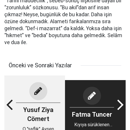
“Tarihi maddecilik”, sebeb-sonuç ilişkisine dayalı bir
“zorunluluk” sözkonusu. “Bu akıl”dan arif insan
çıkmaz! Neyse, bugünlük de bu kadar. Daha işin
özüne dokunmadık. Alameti farikalarımıza sıra
gelmedi. “Def-i mazarrat” da kaldık. Yoksa daha işin
“hikmet” ve “bedia” boyutuna daha gelmedik. Selâm
ve dua ile.
Önceki ve Sonraki Yazılar
Yusuf Ziya
Fatma Tuncer
Cömert
Kıyıya sürüklenen
O "saflık" Ayşen