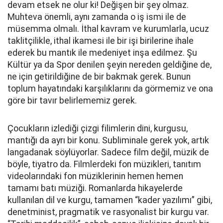
devam etsek ne olur ki! Değişen bir şey olmaz.
Muhteva önemli, aynı zamanda o iş ismi ile de
müsemma olmalı. İthal kavram ve kurumlarla, ucuz
taklitçilikle, ithal ikamesi ile bir işi birilerine ihale
ederek bu mantık ile medeniyet inşa edilmez. Şu
Kültür ya da Spor denilen şeyin nereden geldiğine de,
ne için getirildiğine de bir bakmak gerek. Bunun
toplum hayatındaki karşılıklarını da görmemiz ve ona
göre bir tavır belirlememiz gerek.
Çocukların izlediği çizgi filimlerin dini, kurgusu,
mantığı da ayrı bir konu. Subliminale gerek yok, artık
langadanak söylüyorlar. Sadece film değil, müzik de
böyle, tiyatro da. Filmlerdeki fon müzikleri, tanıtım
videolarındaki fon müziklerinin hemen hemen
tamamı batı müziği. Romanlarda hikayelerde
kullanılan dil ve kurgu, tamamen “kader yazılımı” gibi,
denetminist, pragmatik ve rasyonalist bir kurgu var.