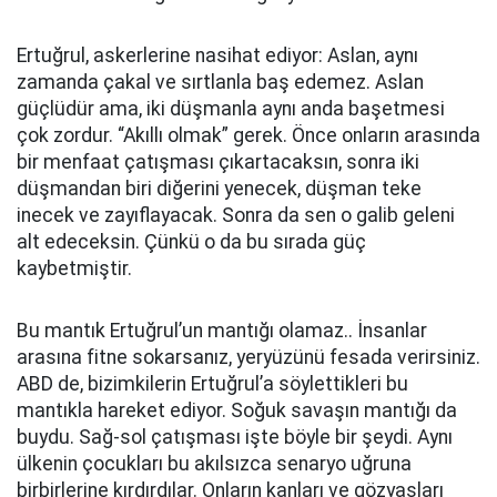
Ertuğrul, askerlerine nasihat ediyor: Aslan, aynı
zamanda çakal ve sırtlanla baş edemez. Aslan
güçlüdür ama, iki düşmanla aynı anda başetmesi
çok zordur. “Akıllı olmak” gerek. Önce onların arasında
bir menfaat çatışması çıkartacaksın, sonra iki
düşmandan biri diğerini yenecek, düşman teke
inecek ve zayıflayacak. Sonra da sen o galib geleni
alt edeceksin. Çünkü o da bu sırada güç
kaybetmiştir.
Bu mantık Ertuğrul’un mantığı olamaz.. İnsanlar
arasına fitne sokarsanız, yeryüzünü fesada verirsiniz.
ABD de, bizimkilerin Ertuğrul’a söylettikleri bu
mantıkla hareket ediyor. Soğuk savaşın mantığı da
buydu. Sağ-sol çatışması işte böyle bir şeydi. Aynı
ülkenin çocukları bu akılsızca senaryo uğruna
birbirlerine kırdırdılar. Onların kanları ve gözyaşları