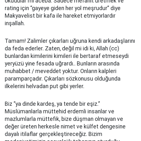
okudular mı aceba. Sadece mefahit üretmek ve
rating için “gayeye giden her yol meşrudur” diye
Makyavelist bir kafa ile hareket etmiyorlardır
inşallah.
Tamam! Zalimler çıkarları uğruna kendi arkadaşlarını
da feda ederler. Zaten, değil mi idi ki, Allah (cc)
bunlardan kimilerini kimileri ile bertaraf etmeseydi
yeryüzü yine fesada uğrardı.. Bunların arasında
muhabbet / meveddet yoktur. Onların kalpleri
paramparçadır. Çıkarları sözkonusu olduğunda
ilkelerini helvadan put gibi yerler.
Biz “ya dinde kardeş, ya tende bir eşiz.”
Müslümanlarla müttehid erdemli insanlar ve
mazlumlarla müttefik, bize düşman olmayan ve
değer üreten herkesle nimet ve külfet dengesine
dayalı itilaflar gerçekleştireceğiz. Bizim