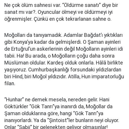
Ne çok ölüm sahnesi var. “Öldürme sanatı” diye bir
sanat mı var?. Oyuncular ölmeyi ve öldürmeyi iyi
öğrenmişler. Çünkü en çok tekrarlanan sahne o.
Moğolları da tanıyamadık. Adamlar Bağdat’ı yıktıkları
gibi Konya’ya kadar da gelmişlerdi. O Şaman ayinleri
de Ertuğrul’un askerlerinin değil Moğolların ayinleri idi
tabii. Ha! Bu arada, o Moğolların çoğu daha sonra
Müslüman oldular. Kardeş olduk onlarla. Hâlâ birlikte
yaşıyoruz. Cumhurbaşkanlığı forsundaki yıldızlardan
biri Hind, biri Moğol yıldızıdır. Atilla, Hun imparatorluğu
filan.
“Hunhar” ne demek mesela, nereden gelir. Hani
Göktürkler “Gök Tanrı”ya inanırdı da, Moğollar da
Şaman olduklarına göre, hangi “Gök Tanrı”ya
inanıyorlardı. Ya da “Şintoist”ler bunların neyi oluyor.
Onlar “Sabii” bir gelenekten geliyor olmasınlar!