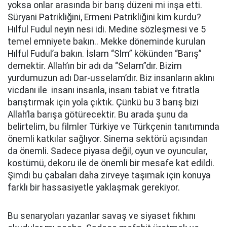
yoksa onlar arasında bir barış düzeni mi inşa etti.
Süryani Patrikliğini, Ermeni Patrikliğini kim kurdu?
Hılful Fudul neyin nesi idi. Medine sözleşmesi ve 5
temel emniyete bakın.. Mekke döneminde kurulan
Hılful Fudul’a bakın. İslam “Slm” kökünden “Barış”
demektir. Allah’ın bir adı da “Selam”dır. Bizim
yurdumuzun adı Dar-usselam’dır. Biz insanların aklını
vicdanı ile insanı insanla, insanı tabiat ve fıtratla
barıştırmak için yola çıktık. Çünkü bu 3 barış bizi
Allah’la barışa götürecektir. Bu arada şunu da
belirtelim, bu filmler Türkiye ve Türkçenin tanıtımında
önemli katkılar sağlıyor. Sinema sektörü açısından
da önemli. Sadece piyasa değil, oyun ve oyuncular,
kostümü, dekoru ile de önemli bir mesafe kat edildi.
Şimdi bu çabaları daha zirveye taşımak için konuya
farklı bir hassasiyetle yaklaşmak gerekiyor.
Bu senaryoları yazanlar savaş ve siyaset fıkhını