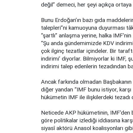
değil” demeci, her şeyi açıkça ortaya
Bunu Erdoğan’ın bazı gıda maddelerinde
talepleri”ni kamuoyuna duyurması tâki
“şartlı” anlaşma yerine, halka IMF’nin
“Şu anda gündemimizde KDV indirimi 
çok ilginç tezatlar içindeler. Bir taraf
indirimi’ diyorlar. Bilmiyorlar ki IMF, 
indirimi talep edenlerin tezadından b
Ancak farkında olmadan Başbakanın b
diğer yandan “IMF bunu istiyor, karşı
hükümetin IMF ile ilişkilerdeki tezadı
Neticede AKP hükümetinin, IMF’den b
göre politikalar izlediği iddiasına ka
siyasî aktörü Anasol koalisyonları gibi