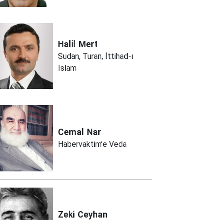
Halil
Mert
Sudan, Turan, İttihad-ı
İslam
Cemal
Nar
Habervaktim’e Veda
Zeki
Ceyhan