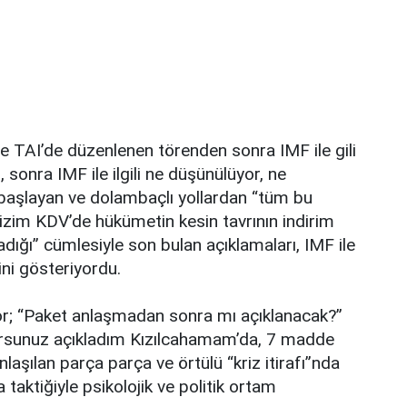
 TAI’de düzenlenen törenden sonra IMF ile gili
, sonra IMF ile ilgili ne düşünülüyor, ne
la başlayan ve dolambaçlı yollardan “tüm bu
izim KDV’de hükümetin kesin tavrının indirim
ğı” cümlesiyle son bulan açıklamaları, IMF ile
ni gösteriyordu.
yor; “Paket anlaşmadan sonra mı açıklanacak?”
orsunuz açıkladım Kızılcahamam’da, 7 madde
nlaşılan parça parça ve örtülü “kriz itirafı”nda
taktiğiyle psikolojik ve politik ortam