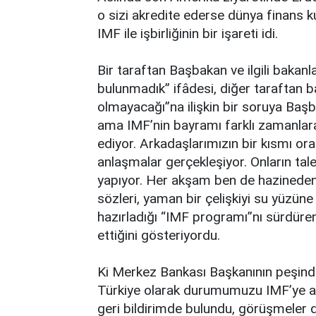
o sizi akredite ederse dünya finans ku
IMF ile işbirliğinin bir işareti idi.
Bir taraftan Başbakan ve ilgili bakan
bulunmadık” ifâdesi, diğer taraftan 
olmayacağı”na ilişkin bir soruya Başb
ama IMF’nin bayramı farklı zamanlara
ediyor. Arkadaşlarımızın bir kısmı o
anlaşmalar gerçekleşiyor. Onların tal
yapıyor. Her akşam ben de hazinede
sözleri, yaman bir çelişkiyi su yüzüne 
hazırladığı “IMF programı”nı sürdüren
ettiğini gösteriyordu.
Ki Merkez Bankası Başkanının peşinde
Türkiye olarak durumumuzu IMF’ye arz
geri bildirimde bulundu, görüşmeler d