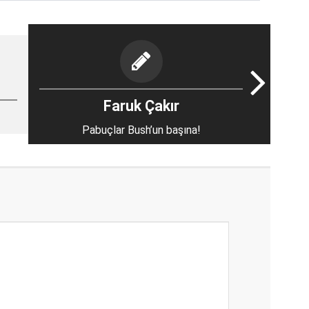
Faruk Çakır
Pabuçlar Bush’un başına!