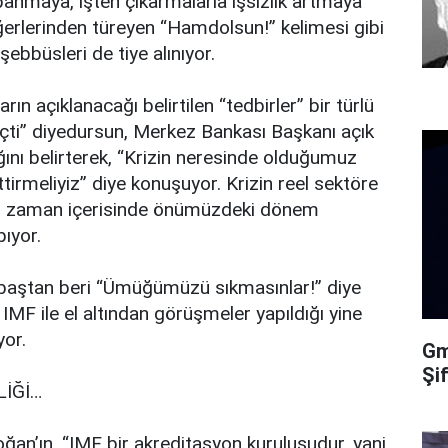
apanmaya, işten çıkarmalarla işsizlik artmaya
ğerlerinden türeyen “Hamdolsun!” kelimesi gibi
şebbüsleri de tiye alınıyor.
 açıklanacağı belirtilen “tedbirler” bir türlü
eçti” diyedursun, Merkez Bankası Başkanı açık
ını belirterek, “Krizin neresinde olduğumuz
 ettirmeliyiz” diye konuşuyor. Krizin reel sektöre
inin zaman içerisinde önümüzdeki dönem
pıyor.
 baştan beri “Ümüğümüzü sıkmasınlar!” diye
 IMF ile el altından görüşmeler yapıldığı yine
yor.
Gma
Şi
LİĞİ…
ğan’ın, “IMF bir akreditasyon kuruluşudur, yani