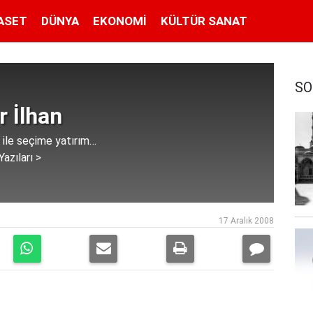
ASET
DÜNYA
EKONOMI
KÜLTÜR SANAT
SO
 İlhan
 ile seçime yatırım…
azıları >
17 Aralık 2008