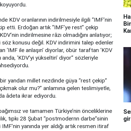
 koyuyordu.
Ha
 KDV oranlarının indirilmesiyle ilgili “IMF’nin
Bi
p etti. Erdoğan artık “IMF’ye rest” çekip
Ka
 KDV’nin indirilmesine râzı olmadığını anlatıyor;
söz konusu değil. KDV indirimini talep edenler
tan ‘IMF ile anlaşın’ diyorlar, öbür taraftan ‘KDV
şu anda, ‘KDV’yi yükseltin’ diyor” sözleriyle
ahsediyordu.
ir yandan millet nezdinde güya “rest çekip”
 çıkmak olur mu?” anlamına gelen teslimiyetle,
 da âdeta ikrar ediyordu.
ağımsız ve tamamen Türkiye’nin önceliklerine
Se
gi
rşılık, tıpkı 28 Şubat “postmodernn darbe”sinin
 IMF’nin yanında yer aldığı artık resmen itiraf