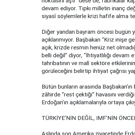
noktasını aştı” dese de, fabrikalar k
devam ediyor. Tıpkı milletin inanç de
siyasî söylemlerle krizi hafife alma te
Diğer yandan bayram öncesi bugün yarın
açıklanmıyor. Başbakan “Kriz inişe g
açık, krizde resmin henüz net olmadığ
belli değil” diyor, “İhtiyatlılığı devam
tahribatının ve malî sektöre etkiler
görüleceğini belirtip ihtiyat çağrısı ya
Bütün bunların arasında Başbakan’ın
zâhirde “rest çektiği” havasını verdiği
Erdoğan’ın açıklamalarıyla ortaya çıkı
TÜRKİYE’NİN DEĞİL, IMF’NİN ÖNCE
Aslında son Amerika ziyaretinde Erdo