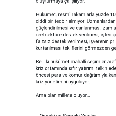
oluşturmaya çalışılıyor.
Hükümet, resmî rakamlarla yüzde 10.1’
ciddî bir tedbir almıyor. Uzmanlarda
güçlendirilmesi ve canlanması, zamlar
reel sektöre destek verilmesi, işten 
faizsiz destek verilmesi, işverenin p
kurtarılması tekliflerini görmezden ge
Belli ki hükûmet mahallî seçimler are
kriz ortamında sıfır yatırımı telkin e
öncesi para ve kömür dağıtımıyla k
kriz yönetimini uyguluyor.
Ama olan millete oluyor…