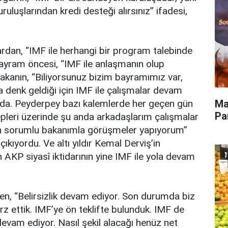
ruluşlarından kredi desteği alırsınız” ifadesi,
lardan, “IMF ile herhangi bir program talebinde
bayram öncesi, “IMF ile anlaşmanın olup
akanın, “Biliyorsunuz bizim bayramımız var,
 denk geldiği için IMF ile çalışmalar devam
Ma
rada. Peyderpey bazı kalemlerde her geçen gün
Pa
epleri üzerinde şu anda arkadaşlarım çalışmalar
n sorumlu bakanımla görüşmeler yapıyorum”
çıkıyordu. Ve altı yıldır Kemal Derviş’in
 AKP siyasî iktidarının yine IMF ile yola devam
n, “Belirsizlik devam ediyor. Son durumda biz
 ettik. IMF’ye ön teklifte bulunduk. IMF de
evam ediyor. Nasıl şekil alacağı henüz net