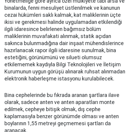
Yönetmeliğe göre ayrıca özel mülkiyete tabi arsa ve
binalarda, fenni mesuliyet üstlenilmek ve kanunun
cezai hükümleri saklı kalmak, kat maliklerinin üçte
ikisi ve gerekmesi halinde uygulamadan etkilendiği
ilgili idaresince belirlenen bağımsız bölüm
maliklerinin muvafakati alınmak, statik açıdan
sakınca bulunmadığına dair inşaat mühendislerince
hazırlanacak rapor ilgili idaresine sunulmak, bina
estetiğini, görünümünü ve silueti olumsuz
etkilememek kaydıyla Bilgi Teknolojileri ve İletişim
Kurumunun uygun görüşü alınarak ruhsat alınmadan
elektronik haberleşme istasyonu kurulabilecek.
Bina cephelerinde bu fıkrada aranan şartlara ilave
olarak, sadece anten ve anten aparatları monte
edilmek, cepheye bitişik olmak, dış cephe
kaplamasıyla benzer görünümde olması ve anten
boylarının 1,55 metreyi geçmemesi şartları da
aranacak.