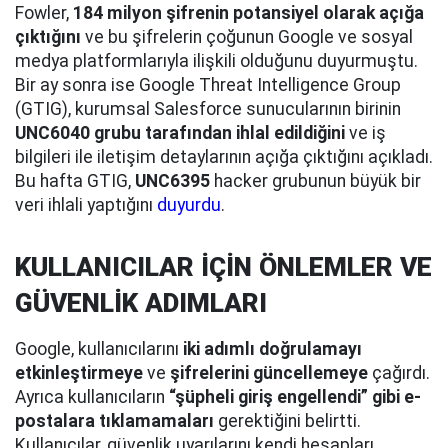
Fowler,
184 milyon şifrenin potansiyel olarak açığa
çıktığını
ve bu şifrelerin çoğunun Google ve sosyal
medya platformlarıyla ilişkili olduğunu duyurmuştu.
Bir ay sonra ise Google Threat Intelligence Group
(GTIG), kurumsal Salesforce sunucularının birinin
UNC6040 grubu tarafından ihlal edildiğini
ve iş
bilgileri ile iletişim detaylarının açığa çıktığını açıkladı.
Bu hafta GTIG,
UNC6395
hacker grubunun büyük bir
veri ihlali yaptığını
duyurdu
.
KULLANICILAR İÇİN ÖNLEMLER VE
GÜVENLİK ADIMLARI
Google, kullanıcılarını
iki adımlı doğrulamayı
etkinleştirmeye
ve
şifrelerini güncellemeye
çağırdı.
Ayrıca kullanıcıların
“şüpheli giriş engellendi” gibi e-
postalara tıklamamaları
gerektiğini belirtti.
Kullanıcılar, güvenlik uyarılarını kendi hesapları