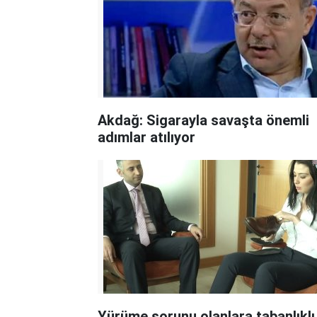
Akdağ: Sigarayla savaşta önemli
adımlar atılıyor
Yürüme sorunu olanlara tabanlıklı