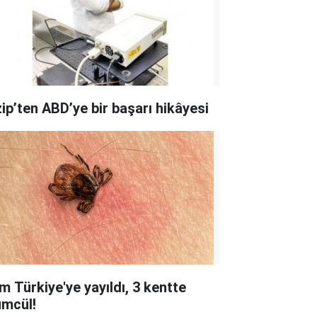
zip’ten ABD’ye bir başarı hikâyesi
m Türkiye'ye yayıldı, 3 kentte
ümcül!