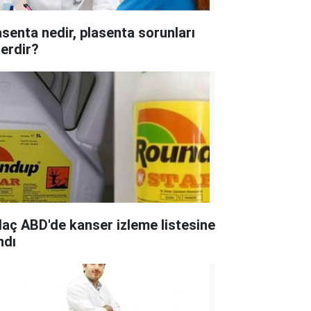
asenta nedir, plasenta sorunları
lerdir?
ilaç ABD'de kanser izleme listesine
ndı