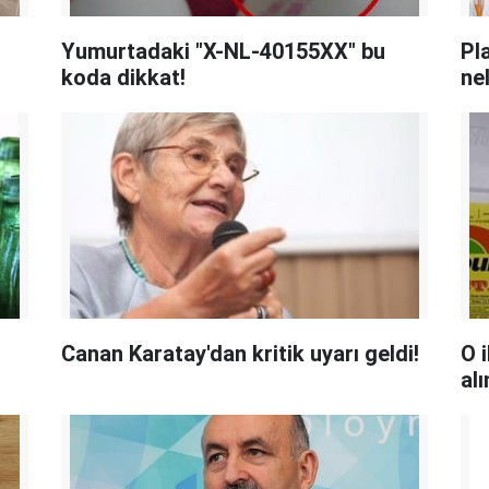
Yumurtadaki "X-NL-40155XX" bu
Pl
koda dikkat!
ne
Canan Karatay'dan kritik uyarı geldi!
O 
alı