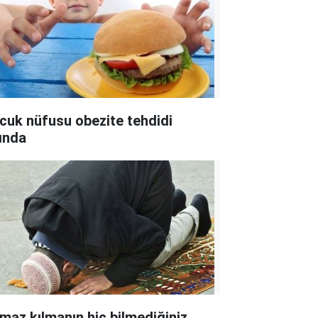
cuk nüfusu obezite tehdidi
tında
maz kılmanın hiç bilmediğiniz