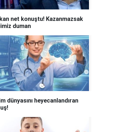
kan net konuştu! Kazanmazsak
limiz duman
lim dünyasını heyecanlandıran
luş!