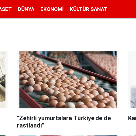
ASET
DÜNYA
EKONOMI
KÜLTÜR SANAT
"Zehirli yumurtalara Türkiye'de de
Ka
rastlandı"