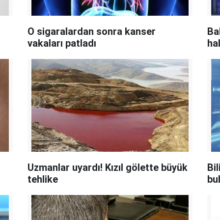
O sigaralardan sonra kanser
Ba
vakaları patladı
ha
Uzmanlar uyardı! Kızıl gölette büyük
Bi
tehlike
bu