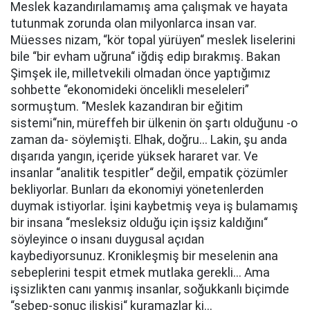
Meslek kazandırılamamış ama çalışmak ve hayata
tutunmak zorunda olan milyonlarca insan var.
Müesses nizam, “kör topal yürüyen“ meslek liselerini
bile “bir evham uğruna“ iğdiş edip bırakmış. Bakan
Şimşek ile, milletvekili olmadan önce yaptığımız
sohbette “ekonomideki öncelikli meseleleri”
sormuştum. “Meslek kazandıran bir eğitim
sistemi“nin, müreffeh bir ülkenin ön şartı olduğunu -o
zaman da- söylemişti. Elhak, doğru... Lakin, şu anda
dışarıda yangın, içeride yüksek hararet var. Ve
insanlar “analitik tespitler“ değil, empatik çözümler
bekliyorlar. Bunları da ekonomiyi yönetenlerden
duymak istiyorlar. İşini kaybetmiş veya iş bulamamış
bir insana “mesleksiz olduğu için işsiz kaldığını“
söyleyince o insanı duygusal açıdan
kaybediyorsunuz. Kronikleşmiş bir meselenin ana
sebeplerini tespit etmek mutlaka gerekli... Ama
işsizlikten canı yanmış insanlar, soğukkanlı biçimde
“sebep-sonuç ilişkisi“ kuramazlar ki...