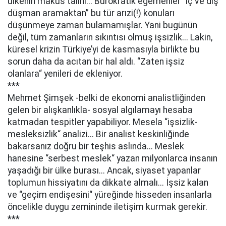
ülkenin makus talihi... Bürokratik egemenler “iç ve dış
düşman aramaktan” bu tür arızi(!) konuları
düşünmeye zaman bulamamışlar. Yani bugünün
değil, tüm zamanların sıkıntısı olmuş işsizlik... Lakin,
küresel krizin Türkiye’yi de kasmasıyla birlikte bu
sorun daha da acıtan bir hal aldı. “Zaten işsiz
olanlara“ yenileri de ekleniyor.
***
Mehmet Şimşek -belki de ekonomi analistliğinden
gelen bir alışkanlıkla- sosyal algılamayı hesaba
katmadan tespitler yapabiliyor. Mesela “işsizlik-
mesleksizlik“ analizi... Bir analist keskinliğinde
bakarsanız doğru bir teşhis aslında... Meslek
hanesine “serbest meslek“ yazan milyonlarca insanın
yaşadığı bir ülke burası... Ancak, siyaset yapanlar
toplumun hissiyatını da dikkate almalı... İşsiz kalan
ve “geçim endişesini“ yüreğinde hisseden insanlarla
öncelikle duygu zemininde iletişim kurmak gerekir.
***