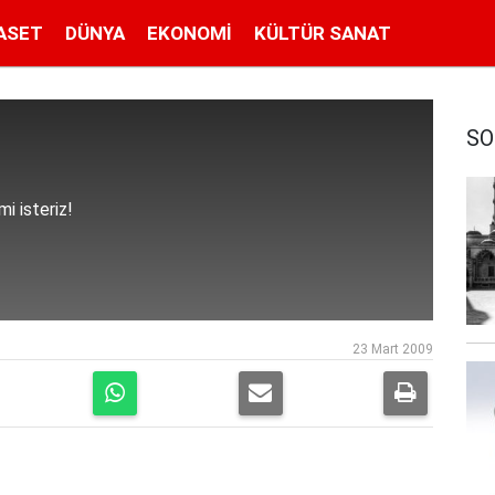
ASET
DÜNYA
EKONOMI
KÜLTÜR SANAT
SO
i isteriz!
23 Mart 2009