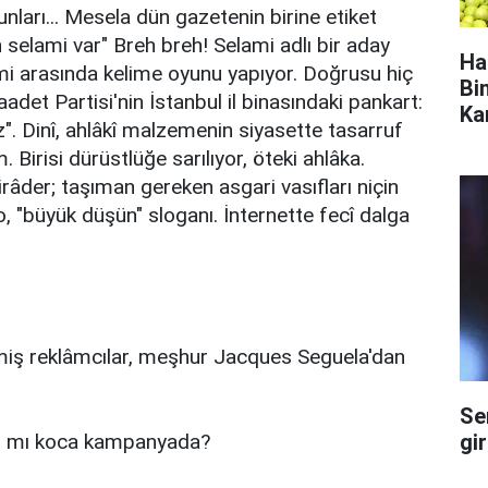
nları... Mesela dün gazetenin birine etiket
in selami var" Breh breh! Selami adlı bir aday
Ha
mi arasında kelime oyunu yapıyor. Doğrusu hiç
Bi
et Partisi'nin İstanbul il binasındaki pankart:
Ka
z". Dinî, ahlâkî malzemenin siyasette tasarruf
m. Birisi dürüstlüğe sarılıyor, öteki ahlâka.
der; taşıman gereken asgari vasıfları niçin
 "büyük düşün" sloganı. İnternette fecî dalga
rmiş reklâmcılar, meşhur Jacques Seguela'dan
Se
gi
dı mı koca kampanyada?