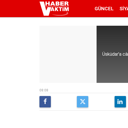
GÜNCEL
SIY
Üsküdar'a câm
08:08