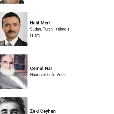
Halil
Mert
Sudan, Turan, İttihad-ı
İslam
Cemal
Nar
Habervaktim’e Veda
Zeki
Ceyhan