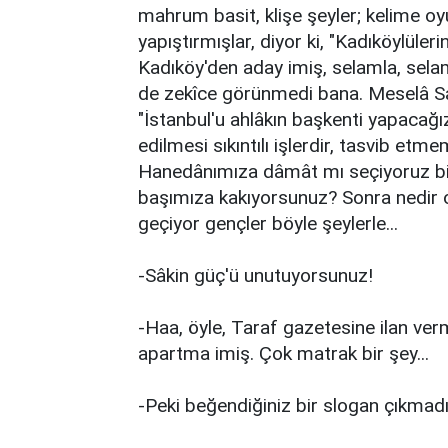
mahrum basit, klişe şeyler; kelime oyu
yapıştırmışlar, diyor ki, "Kadıköylüler
Kadıköy'den aday imiş, selamla, sela
de zekîce görünmedi bana. Meselâ Saad
"İstanbul'u ahlâkın başkenti yapacağı
edilmesi sıkıntılı işlerdir, tasvib etme
Hanedânımıza dâmât mı seçiyoruz birâ
başımıza kakıyorsunuz? Sonra nedir o,
geçiyor gençler böyle şeylerle...
-Sâkin güç'ü unutuyorsunuz!
-Haa, öyle, Taraf gazetesine ilan ve
apartma imiş. Çok matrak bir şey...
-Peki beğendiğiniz bir slogan çıkma