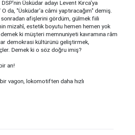
ı. DSP'nin Üsküdar adayı Levent Kırca'ya
r?" O da, "Üsküdar'a câmi yaptıracağım" demiş.
 sonradan afişlerini gördüm, gülmek fiili
imin mizahî, estetik boyutu hemen hemen yok
lar, demek ki müşteri memnuniyeti kavramına râm
lar demokrasi kültürünü geliştirmek,
reçler. Demek ki o söz doğru imiş?
ir an!
içbir vagon, lokomotiften daha hızlı