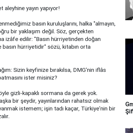
aleyhine yayın yapıyor!
ğenmediğimiz basın kuruluşlarını, halka "almayın,
ru bir yaklaşım değil. Söz, gerçekten
izâfe edilir: "Basın hürriyetinden doğan
 basın hürriyetidir" sözü, kitabın orta
ım: Sizin keyfinize bırakılsa, DMG'nin iflâs
patmasını ister misiniz?
 öyle gizli-kapaklı sormana da gerek yok.
aşka bir şeydir, yayınlarından rahatsız olmak
Gma
yanmak istemem; işin tadı kaçar, Türkiye'nin bir
Şi
alır.