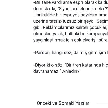
-Bir tane vardı ama espri olarak kald
demişler ki, "Siyasi projeleriniz nele
Harikulâde bir espriydi, bayıldım ama
üzerine tatsız-tuzsuz bir şeydi. Seç
gibi. Reklâmcılarımız kaliteli çocuk
olmuşlar, yazık; halbuki bu kampanya
yaygınlaştırmak için çok elverişli sü
-Pardon, hangi söz, dalmış gitmişim b
-Diyor ki o söz: "Bir tren katarında h
davranamaz!" Anladın?
Önceki ve Sonraki Yazılar