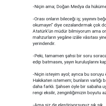
-Niçin ama; Doğan Medya da hükümet 
-Orası onların bileceği iş; yayınını be
okumayın" diye cezalandırmak çok doğ
Atatürk'ün müdür bilmiyorum ama ona 
mahzurların yegâne izâle vâsıtası yine
yerindendir.
-Peki, tamamen şahsi bir soru soracağ
edip batmasını, yayın kuruluşlarını ka
-Niçin isteyim ayol; ayrıca bu soruyu
Hakikaten istemem; bunların varlığı b
daha farklı. Şahsen öyle bir sabaha u
rengi eksilir, zenginliğimizin boyutu az
-Ama siz de eleştiriyorsunuz sık sık...