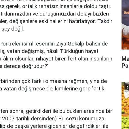
a gerek, ortalık rahatsız insanlarla doldu taştı.
yaptıklarımızdan ve duruşumuzdan dolayı bizden
r, değişenlere eski hallerini hatırlatıyor. Takdir
 şey değil.
Portreler isimli eserinin Ziya Gökalp bahsinde
iş, vatan değişmiş, hâsılı Türklüğün hayat
Ma
r âlim olsunlar, nihayet birer fert olan insanların
Pa
e derece doğrudur?"
birinden çok farklı olmasına rağmen, yine de
a vatan değişmese de, kimilerine göre "artık
en sonra, getirdikleri ile buldukları arasında bir
ık 2007 tarihli dersinden) Bu sözü konumuza
edip de başka yerlere gidenler de getirdikleri ile