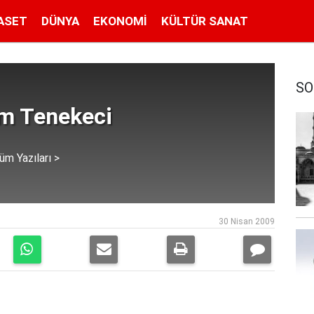
ASET
DÜNYA
EKONOMI
KÜLTÜR SANAT
SO
im Tenekeci
üm Yazıları >
30 Nisan 2009