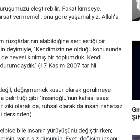
i duruşumuzu eleştirebilir. Fakat kimseye,
fırsat vermemeli, ona göre yaşamalıyız. Allah'a
rüzgârlarının alabildiğine sert estiği bir
'in deyimiyle, "Kendimizin ne olduğu konusunda
 de hevesi kırılmış bir toplumduk. Kendi
 durumdaydık." (17 Kasım 2007 tarihli
değil, değişmemek kusur olarak görülmeye
a belirttiği gibi "İnsanoğlu'nun kafası esas
fiziki olarak da, ruhsal olarak da insanı rahatsız
Gma
li dersinden)
Şi
elbise bile insanın yürüyüşünü değiştirirken;
 gerisini varın siz düşünün. Evet, değişim insanı