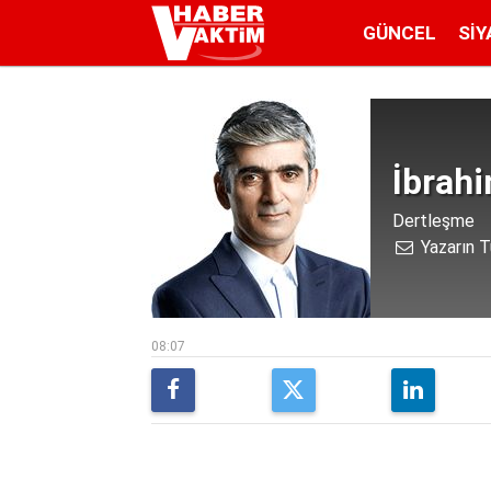
GÜNCEL
SIY
İbrah
Dertleşme
Yazarın T
08:07