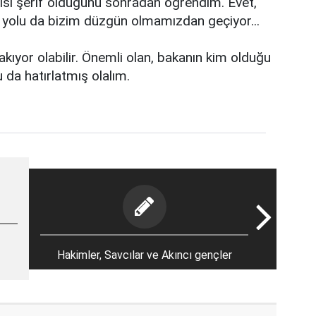
isi şerif olduğunu sonradan öğrendim. Evet,
n yolu da bizim düzgün olmamızdan geçiyor...
bakıyor olabilir. Önemli olan, bakanın kim olduğu
 da hatırlatmış olalım.
Hakimler, Savcılar ve Akıncı gençler