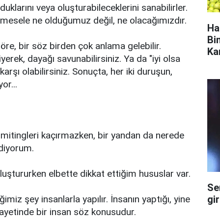
uklarını veya oluşturabileceklerini sanabilirler.
t mesele ne olduğumuz değil, ne olacağımızdır.
Ha
Bi
re, bir söz birden çok anlama gelebilir.
Ka
rek, dayağı savunabilirsiniz. Ya da "iyi olsa
rşı olabilirsiniz. Sonuçta, her iki duruşun,
or...
 mitingleri kaçırmazken, bir yandan da nerede
diyorum.
luştururken elbette dikkat ettiğim hususlar var.
Se
gi
imiz şey insanlarla yapılır. İnsanın yaptığı, yine
nihayetinde bir insan söz konusudur.