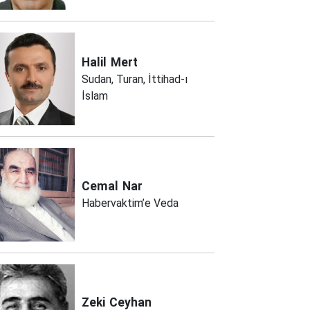
Halil
Mert
Sudan, Turan, İttihad-ı
İslam
Cemal
Nar
Habervaktim’e Veda
Zeki
Ceyhan