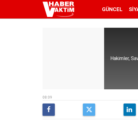
GÜNCEL
SIY
Hakimler, Sav
08:09