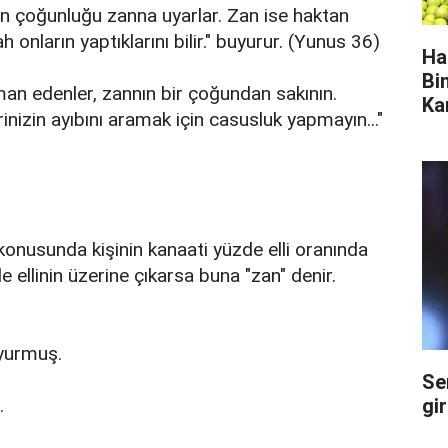
ın çoğunluğu zanna uyarlar. Zan ise haktan
onların yaptıklarını bilir." buyurur. (Yunus 36)
Ha
Bi
man edenler, zannın bir çoğundan sakının.
Ka
rinizin ayıbını aramak için casusluk yapmayın..."
konusunda kişinin kanaati yüzde elli oranında
 ellinin üzerine çıkarsa buna "zan" denir.
uyurmuş.
Se
gi
.