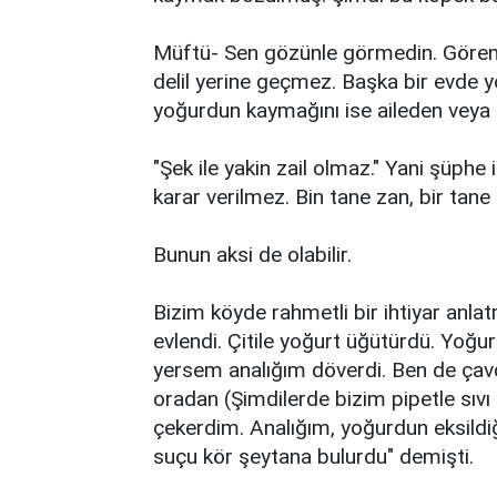
Müftü- Sen gözünle görmedin. Gören de
delil yerine geçmez. Başka bir evde yo
yoğurdun kaymağını ise aileden veya d
"Şek ile yakin zail olmaz." Yani şüphe
karar verilmez. Bin tane zan, bir tan
Bunun aksi de olabilir.
Bizim köyde rahmetli bir ihtiyar anla
evlendi. Çitile yoğurt üğütürdü. Yoğ
yersem analığım döverdi. Ben de çavd
oradan (Şimdilerde bizim pipetle sıvı
çekerdim. Analığım, yoğurdun eksildi
suçu kör şeytana bulurdu" demişti.