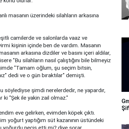
e konu olurlar.
anlı masanın üzerindeki silahların arkasına
şitli camilerde ve salonlarda vaaz ve
 yirmi kişinin içinde ben de vardım. Masanın
 masanın arkasına dizdiler ve basını içeri aldılar,
ere "Bu silahların nasıl çalıştığını bile bilmeyiz
iğimde "Tamam oğlum, şu seçim bitsin,
z" dedi ve o gün bıraktılar" demişti.
u söylediyse şimdi nerelerdedir, ne yapardır,
 ki "Şek ile yakin zail olmaz."
Gma
Şi
endim eve gelirken, evimden köpek çıktı.
rdim yoğurt yaptığım süt kazanının üstündeki
yoğurdu necis etti mi? diye sorar.