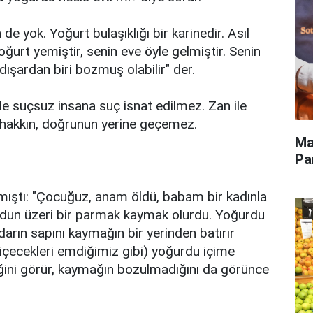
 yok. Yoğurt bulaşıklığı bir karinedir. Asıl
ğurt yemiştir, senin eve öyle gelmiştir. Senin
ışardan biri bozmuş olabilir" der.
 ile suçsuz insana suç isnat edilmez. Zan ile
e hakkın, doğrunun yerine geçemez.
Ma
Pa
tmıştı: "Çocuğuz, anam öldü, babam bir kadınla
urdun üzeri bir parmak kaymak olurdu. Yoğurdu
arın sapını kaymağın bir yerinden batırır
 içecekleri emdiğimiz gibi) yoğurdu içime
ğini görür, kaymağın bozulmadığını da görünce