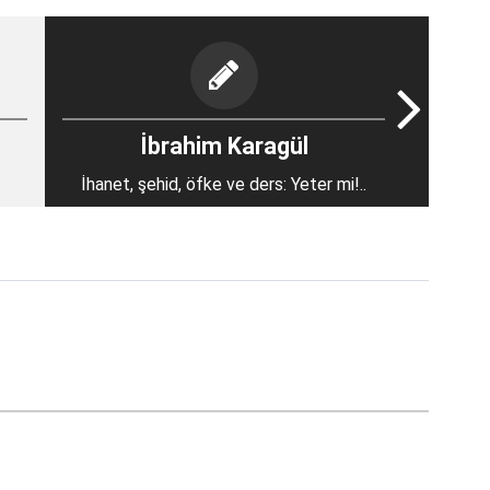
İbrahim Karagül
İhanet, şehid, öfke ve ders: Yeter mi!..