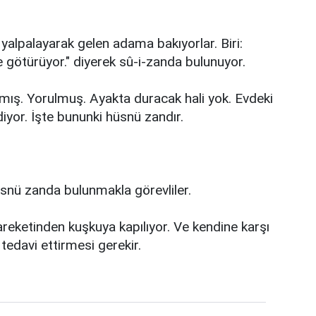
le yalpalayarak gelen adama bakıyorlar. Biri:
götürüyor." diyerek sû-i-zanda bulunuyor.
ış. Yorulmuş. Ayakta duracak hali yok. Evdeki
diyor. İşte bununki hüsnü zandır.
üsnü zanda bulunmakla görevliler.
hareketinden kuşkuya kapılıyor. Ve kendine karşı
tedavi ettirmesi gerekir.