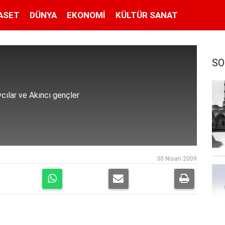
ASET
DÜNYA
EKONOMI
KÜLTÜR SANAT
SO
cılar ve Akıncı gençler
30 Nisan 2009