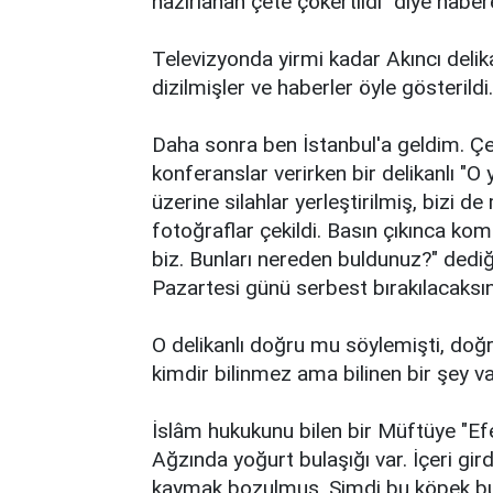
hazırlanan çete çökertildi" diye haber
Televizyonda yirmi kadar Akıncı delik
dizilmişler ve haberler öyle gösterildi.
Daha sonra ben İstanbul'a geldim. Çe
konferanslar verirken bir delikanlı "O
üzerine silahlar yerleştirilmiş, bizi de
fotoğraflar çekildi. Basın çıkınca komis
biz. Bunları nereden buldunuz?" ded
Pazartesi günü serbest bırakılacaksını
O delikanlı doğru mu söylemişti, doğr
kimdir bilinmez ama bilinen bir şey var
İslâm hukukunu bilen bir Müftüye "Ef
Ağzında yoğurt bulaşığı var. İçeri gi
kaymak bozulmuş. Şimdi bu köpek bu 