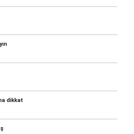
yın
ma dikkat
uş