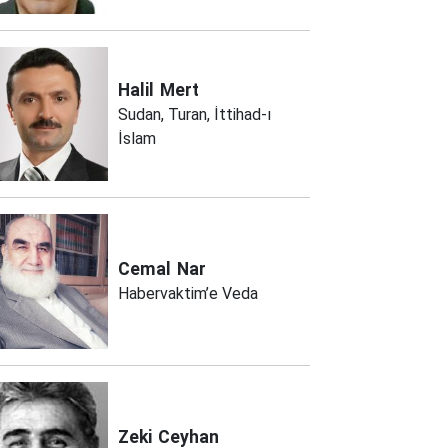
Halil
Mert
Sudan, Turan, İttihad-ı
İslam
Cemal
Nar
Habervaktim’e Veda
Zeki
Ceyhan