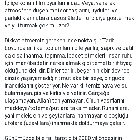
İç içe konan film oyunlarını da… Veya, yanarak
atmosfere düşen meteor taşlarını, uyduları ve
parlaklıklarını, bazı casus âletleri ufo diye göstermek
ve yutturmak çok mu zor?
Dikkat etmemiz gereken ince nokta şu: Tarih
boyunca en ilkel toplumların bile yanlış, sapık ve batıl
da olsa inanma, tapınma, ibadet etmeleri, insan ruhu
için iman/ibadetin nefes almak gibi temel bir ihtiyaç
olduğuna delildir. Dinler tarihi, beşerin hiçbir devirde
dinsiz yaşayamadığını; mutlaka bir şeye, bir güce
inandıklarını gösteriyor. Ne var ki, temiz hava ve su
bulamayan, pis ve kirlisiyle yetinir. Gerçeğe
ulaşamayan, Allah’ı tanıyamayan, O’nun vasıflarını
maddeye/toteme/putlara taksim eder. Ruhanilere,
yani melek, cin ve şeytanlara inanmayan o boşluğu
ufolara (uzaylılara) inanmakla doldurmaya çalışır.
Günümüzde bile fal, tarot gibi 2000 yıl öncesinin