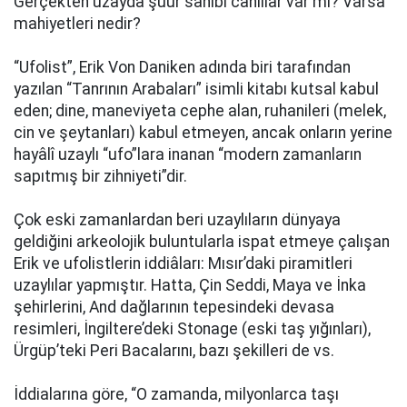
Gerçekten uzayda şuur sahibi canlılar var mı? Varsa
mahiyetleri nedir?
“Ufolist”, Erik Von Daniken adında biri tarafından
yazılan “Tanrının Arabaları” isimli kitabı kutsal kabul
eden; dine, maneviyeta cephe alan, ruhanileri (melek,
cin ve şeytanları) kabul etmeyen, ancak onların yerine
hayâlî uzaylı “ufo”lara inanan “modern zamanların
sapıtmış bir zihniyeti”dir.
Çok eski zamanlardan beri uzaylıların dünyaya
geldiğini arkeolojik buluntularla ispat etmeye çalışan
Erik ve ufolistlerin iddiâları: Mısır’daki piramitleri
uzaylılar yapmıştır. Hatta, Çin Seddi, Maya ve İnka
şehirlerini, And dağlarının tepesindeki devasa
resimleri, İngiltere’deki Stonage (eski taş yığınları),
Ürgüp’teki Peri Bacalarını, bazı şekilleri de vs.
İddialarına göre, “O zamanda, milyonlarca taşı