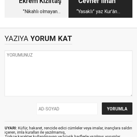
Ekrem Kızıltaş
Cevher İlhan
"Nikahlı olmayan
“Yasaklı” yaz Kur’ân
çiftlerin görüşmesi"
kursları (1)
sorusu
YAZIYA
YORUM KAT
UYARI:
Küfür, hakaret, rencide edici cümleler veya imalar, inançlara saldırı
içeren, imla kuralları ile yazılmamış,
Türkçe karakter kullanılmayan ve büyük harflerle yazılmış yorumlar