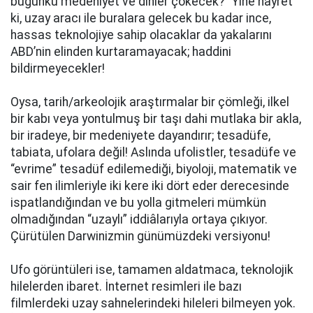
bugünkü medeniyet ve dinler çökecek?” Yine hayret
ki, uzay aracı ile buralara gelecek bu kadar ince,
hassas teknolojiye sahip olacaklar da yakalarını
ABD’nin elinden kurtaramayacak; haddini
bildirmeyecekler!
Oysa, tarih/arkeolojik araştırmalar bir çömleği, ilkel
bir kabı veya yontulmuş bir taşı dahi mutlaka bir akla,
bir iradeye, bir medeniyete dayandırır; tesadüfe,
tabiata, ufolara değil! Aslında ufolistler, tesadüfe ve
“evrime” tesadüf edilemediği, biyoloji, matematik ve
sair fen ilimleriyle iki kere iki dört eder derecesinde
ispatlandığından ve bu yolla gitmeleri mümkün
olmadığından “uzaylı” iddiâlarıyla ortaya çıkıyor.
Çürütülen Darwinizmin günümüzdeki versiyonu!
Ufo görüntüleri ise, tamamen aldatmaca, teknolojik
hilelerden ibaret. İnternet resimleri ile bazı
filmlerdeki uzay sahnelerindeki hileleri bilmeyen yok.