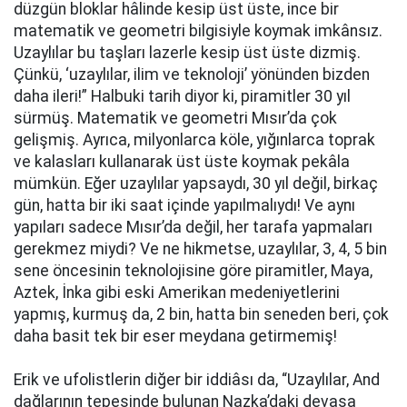
düzgün bloklar hâlinde kesip üst üste, ince bir
matematik ve geometri bilgisiyle koymak imkânsız.
Uzaylılar bu taşları lazerle kesip üst üste dizmiş.
Çünkü, ‘uzaylılar, ilim ve teknoloji’ yönünden bizden
daha ileri!” Halbuki tarih diyor ki, piramitler 30 yıl
sürmüş. Matematik ve geometri Mısır’da çok
gelişmiş. Ayrıca, milyonlarca köle, yığınlarca toprak
ve kalasları kullanarak üst üste koymak pekâla
mümkün. Eğer uzaylılar yapsaydı, 30 yıl değil, birkaç
gün, hatta bir iki saat içinde yapılmalıydı! Ve aynı
yapıları sadece Mısır’da değil, her tarafa yapmaları
gerekmez miydi? Ve ne hikmetse, uzaylılar, 3, 4, 5 bin
sene öncesinin teknolojisine göre piramitler, Maya,
Aztek, İnka gibi eski Amerikan medeniyetlerini
yapmış, kurmuş da, 2 bin, hatta bin seneden beri, çok
daha basit tek bir eser meydana getirmemiş!
Erik ve ufolistlerin diğer bir iddiâsı da, “Uzaylılar, And
dağlarının tepesinde bulunan Nazka’daki devasa