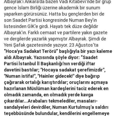
Albayrak'ı Ankara'da bazen Vadi Kitabevi'nde bir grup
gence İslam Birliği üzerine akademik bir sunum
yaparken görürsünüz. Hatta bu gençlerden biri de
son Saadet Partisi kongresinde Numan Bey'in
listesinden GİK'e girdi. Hayatı tek düze değildir
Albayrak'ın. Farklı cemaat ve partilere yakın gazete
ve dergilerde yazarlık yapmıştır Albayrak. Şimdi de
Yeni Şafak gazetesinde yazıyor. 23 Ağustos'ta
“Hoca'ya Sadakat Terörü” başlığıyla bir yazı kaleme
aldı Albayrak. Yazısında şöyle diyor: “Saadet
Partisi İstanbul İl Başkanlığı'nın verdiği iftar
davetini bastılar; "Hocaya sadakat şerefimizdir",
"Numan istifa!", "Hainler gidecek!" diye bağırıp
çağırarak ortalığı karıştırdılar; oruçlarını açmaya
hazırlanan Müslüman kardeşlerini taciz ederek en
olmadık zamanda, en olmadık yerde kavga
çıkardılar...Arabaları tekmelediler, masaları-
sandalyeleri devirdiler, Numan Kurtulmuş'a saldırı
teşebbüsünde bulundular, kendilerini engellemeye