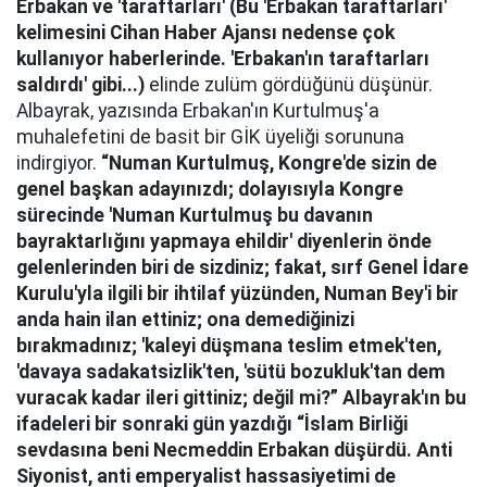
Erbakan ve 'taraftarları' (Bu 'Erbakan taraftarları'
kelimesini Cihan Haber Ajansı nedense çok
kullanıyor haberlerinde. 'Erbakan'ın taraftarları
saldırdı' gibi...)
elinde zulüm gördüğünü düşünür.
Albayrak, yazısında Erbakan'ın Kurtulmuş'a
muhalefetini de basit bir GİK üyeliği sorununa
indirgiyor.
“Numan Kurtulmuş, Kongre'de sizin de
genel başkan adayınızdı; dolayısıyla Kongre
sürecinde 'Numan Kurtulmuş bu davanın
bayraktarlığını yapmaya ehildir' diyenlerin önde
gelenlerinden biri de sizdiniz; fakat, sırf Genel İdare
Kurulu'yla ilgili bir ihtilaf yüzünden, Numan Bey'i bir
anda hain ilan ettiniz; ona demediğinizi
bırakmadınız; 'kaleyi düşmana teslim etmek'ten,
'davaya sadakatsizlik'ten, 'sütü bozukluk'tan dem
vuracak kadar ileri gittiniz; değil mi?” Albayrak'ın bu
ifadeleri bir sonraki gün yazdığı “İslam Birliği
sevdasına beni Necmeddin Erbakan düşürdü. Anti
Siyonist, anti emperyalist hassasiyetimi de