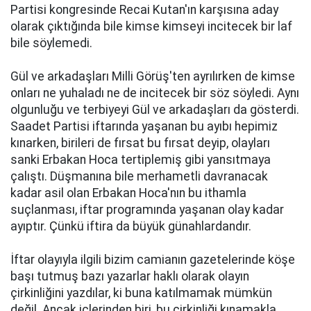
Partisi kongresinde Recai Kutan'ın karşısına aday
olarak çıktığında bile kimse kimseyi incitecek bir laf
bile söylemedi.
Gül ve arkadaşları Milli Görüş'ten ayrılırken de kimse
onları ne yuhaladı ne de incitecek bir söz söyledi. Aynı
olgunluğu ve terbiyeyi Gül ve arkadaşları da gösterdi.
Saadet Partisi iftarında yaşanan bu ayıbı hepimiz
kınarken, birileri de fırsat bu fırsat deyip, olayları
sanki Erbakan Hoca tertiplemiş gibi yansıtmaya
çalıştı. Düşmanına bile merhametli davranacak
kadar asil olan Erbakan Hoca'nın bu ithamla
suçlanması, iftar programında yaşanan olay kadar
ayıptır. Çünkü iftira da büyük günahlardandır.
İftar olayıyla ilgili bizim camianın gazetelerinde köşe
başı tutmuş bazı yazarlar haklı olarak olayın
çirkinliğini yazdılar, ki buna katılmamak mümkün
değil. Ancak içlerinden biri, bu çirkinliği kınamakla