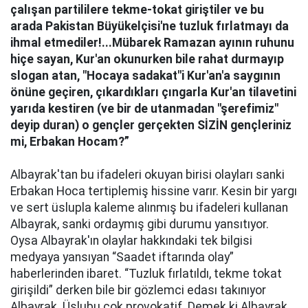
çalışan partililere tekme-tokat giriştiler ve bu
arada Pakistan Büyükelçisi'ne tuzluk fırlatmayı da
ihmal etmediler!...Mübarek Ramazan ayının ruhunu
hiçe sayan, Kur'an okunurken bile rahat durmayıp
slogan atan, "Hocaya sadakat"i Kur'an'a saygının
önüne geçiren, çıkardıkları çıngarla Kur'an tilavetini
yarıda kestiren (ve bir de utanmadan "şerefimiz"
deyip duran) o gençler gerçekten SİZİN gençleriniz
mi, Erbakan Hocam?”
Albayrak'tan bu ifadeleri okuyan birisi olayları sanki
Erbakan Hoca tertiplemiş hissine varır. Kesin bir yargı
ve sert üslupla kaleme alınmış bu ifadeleri kullanan
Albayrak, sanki ordaymış gibi durumu yansıtıyor.
Oysa Albayrak'ın olaylar hakkındaki tek bilgisi
medyaya yansıyan “Saadet iftarında olay”
haberlerinden ibaret. “Tuzluk fırlatıldı, tekme tokat
girişildi” derken bile bir gözlemci edası takınıyor
Albayrak. Üslubu çok provokatif. Demek ki Albayrak