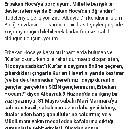
Erbakan Hoca'ya borçluyum. Milletle barışık bir
devlet istemeyi de Erbakan Hoca'dan öğrendim”
ifadeleriyle çelişiyor. Zira, Albayrak'ın kendisini İslam
Birliği sevdasına düşüren birinin basit şeyler peşinde
koşmayacağını bilebilecek kadar feraset sahibi
olduğunu düşünüyorum
Erbakan Hoca'ya karşı bu ithamlarda bulunan ve
“Kur'an okunurken bile rahat durmayıp slogan atan,
"Hocaya sadakat"i Kur'an'a saygının önüne geçiren,
çıkardıkları çıngarla Kur'an tilavetini yarıda kestiren
(ve bir de utanmadan "şerefimiz" deyip duran) o
gençler gerçekten SİZİN gençleriniz mi, Erbakan
Hocam?” diyen Albayrak 9 Haziran'da da ilginç bir
yazı yazmıştı. 31 Mayıs sabahı Mavi Marmara'ya
saldıran İsrail, sabah namazını daha yeni kılmış,
dualar eden barış gönüllülerine saldırmış ve 9
Müslümanı yakın mesafeden kafalarına sıktığı
kurşunlarla şehit etmişti. Olaydan sonra