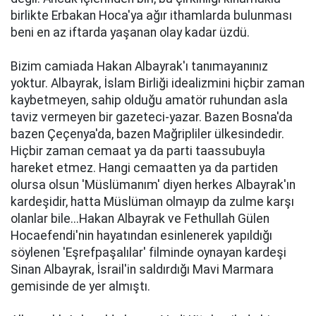
birlikte Erbakan Hoca'ya ağır ithamlarda bulunması
beni en az iftarda yaşanan olay kadar üzdü.
Bizim camiada Hakan Albayrak'ı tanımayanınız
yoktur. Albayrak, İslam Birliği idealizmini hiçbir zaman
kaybetmeyen, sahip olduğu amatör ruhundan asla
taviz vermeyen bir gazeteci-yazar. Bazen Bosna'da
bazen Çeçenya'da, bazen Mağripliler ülkesindedir.
Hiçbir zaman cemaat ya da parti taassubuyla
hareket etmez. Hangi cemaatten ya da partiden
olursa olsun 'Müslümanım' diyen herkes Albayrak'ın
kardeşidir, hatta Müslüman olmayıp da zulme karşı
olanlar bile...Hakan Albayrak ve Fethullah Gülen
Hocaefendi'nin hayatından esinlenerek yapıldığı
söylenen 'Eşrefpaşalılar' filminde oynayan kardeşi
Sinan Albayrak, İsrail'in saldırdığı Mavi Marmara
gemisinde de yer almıştı.