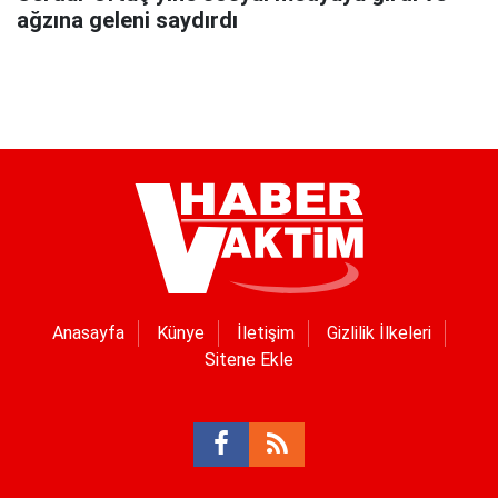
ağzına geleni saydırdı
Anasayfa
Künye
İletişim
Gizlilik İlkeleri
Sitene Ekle