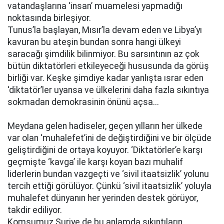
vatandaşlarına ‘insan’ muamelesi yapmadığı
noktasında birleşiyor.
Tunus’la başlayan, Mısır’la devam eden ve Libya’yı
kavuran bu ateşin bundan sonra hangi ülkeyi
saracağı şimdilik bilinmiyor. Bu sarsıntının az çok
bütün diktatörleri etkileyeceği hususunda da görüş
birliği var. Keşke şimdiye kadar yanlışta ısrar eden
‘diktatör’ler uyansa ve ülkelerini daha fazla sıkıntıya
sokmadan demokrasinin önünü açsa...
Meydana gelen hadiseler, geçen yılların her ülkede
var olan ‘muhalefet’ini de değiştirdiğini ve bir ölçüde
geliştirdiğini de ortaya koyuyor. ‘Diktatörler’e karşı
geçmişte ‘kavga’ ile karşı koyan bazı muhalif
liderlerin bundan vazgeçti ve ‘sivil itaatsizlik’ yolunu
tercih ettiği görülüyor. Çünkü ‘sivil itaatsizlik’ yoluyla
muhalefet dünyanın her yerinden destek görüyor,
takdir ediliyor.
Komşumuz Suriye de bu anlamda sıkıntıların