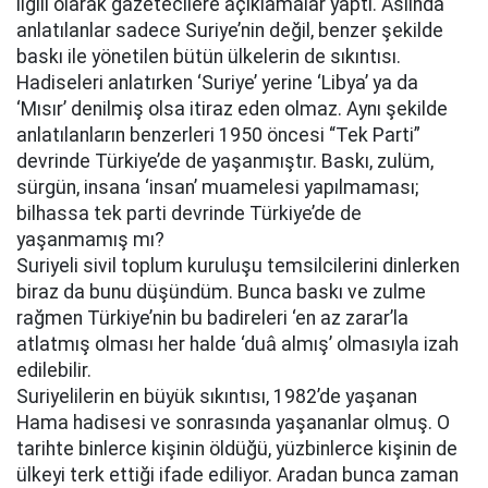
ilgili olarak gazetecilere açıklamalar yaptı. Aslında
anlatılanlar sadece Suriye’nin değil, benzer şekilde
baskı ile yönetilen bütün ülkelerin de sıkıntısı.
Hadiseleri anlatırken ‘Suriye’ yerine ‘Libya’ ya da
‘Mısır’ denilmiş olsa itiraz eden olmaz. Aynı şekilde
anlatılanların benzerleri 1950 öncesi “Tek Parti”
devrinde Türkiye’de de yaşanmıştır. Baskı, zulüm,
sürgün, insana ‘insan’ muamelesi yapılmaması;
bilhassa tek parti devrinde Türkiye’de de
yaşanmamış mı?
Suriyeli sivil toplum kuruluşu temsilcilerini dinlerken
biraz da bunu düşündüm. Bunca baskı ve zulme
rağmen Türkiye’nin bu badireleri ‘en az zarar’la
atlatmış olması her halde ‘duâ almış’ olmasıyla izah
edilebilir.
Suriyelilerin en büyük sıkıntısı, 1982’de yaşanan
Hama hadisesi ve sonrasında yaşananlar olmuş. O
tarihte binlerce kişinin öldüğü, yüzbinlerce kişinin de
ülkeyi terk ettiği ifade ediliyor. Aradan bunca zaman