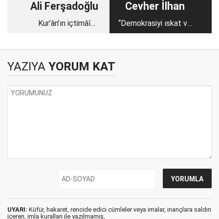
Ali Ferşadoğlu
Cevher İlhan
Kur’ân’ın içtimâî
“Demokrasiyi ıskat ve
hayata bakan ölçüleri
ilga tehdit değil”miş…
YAZIYA
YORUM KAT
UYARI:
Küfür, hakaret, rencide edici cümleler veya imalar, inançlara saldırı
içeren, imla kuralları ile yazılmamış,