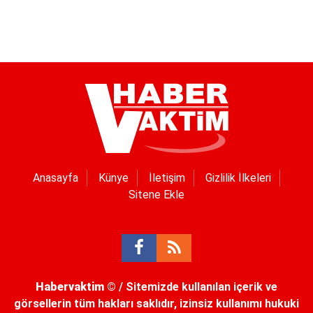
Anasayfa
Künye
İletişim
Gizlilik İlkeleri
Sitene Ekle
Habervaktim
© / Sitemizde kullanılan içerik ve
görsellerin tüm hakları saklıdır, izinsiz kullanımı hukuki