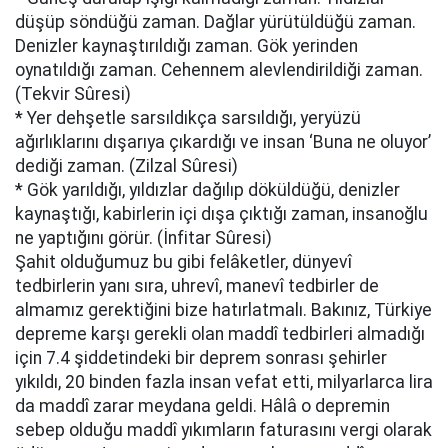
düşüp söndüğü zaman. Dağlar yürütüldüğü zaman.
Denizler kaynaştırıldığı zaman. Gök yerinden
oynatıldığı zaman. Cehennem alevlendirildiği zaman.
(Tekvir Sûresi)
* Yer dehşetle sarsıldıkça sarsıldığı, yeryüzü
ağırlıklarını dışarıya çıkardığı ve insan ‘Buna ne oluyor’
dediği zaman. (Zilzal Sûresi)
* Gök yarıldığı, yıldızlar dağılıp döküldüğü, denizler
kaynaştığı, kabirlerin içi dışa çıktığı zaman, insanoğlu
ne yaptığını görür. (İnfitar Sûresi)
Şahit olduğumuz bu gibi felâketler, dünyevî
tedbirlerin yanı sıra, uhrevî, manevî tedbirler de
almamız gerektiğini bize hatırlatmalı. Bakınız, Türkiye
depreme karşı gerekli olan maddî tedbirleri almadığı
için 7.4 şiddetindeki bir deprem sonrası şehirler
yıkıldı, 20 binden fazla insan vefat etti, milyarlarca lira
da maddî zarar meydana geldi. Hâlâ o depremin
sebep olduğu maddî yıkımların faturasını vergi olarak