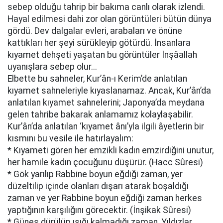
sebep olduğu tahrip bir bakıma canlı olarak izlendi.
Hayal edilmesi dahi zor olan görüntüleri bütün dünya
gördü. Dev dalgalar evleri, arabaları ve önüne
kattıkları her şeyi sürükleyip götürdü. İnsanlara
kıyamet dehşeti yaşatan bu görüntüler İnşâallah
uyanışlara sebep olur...
Elbette bu sahneler, Kur’ân-ı Kerim’de anlatılan
kıyamet sahneleriyle kıyaslanamaz. Ancak, Kur’ân’da
anlatılan kıyamet sahnelerini; Japonya’da meydana
gelen tahribe bakarak anlamamız kolaylaşabilir.
Kur’ân’da anlatılan ‘kıyamet ânı’yla ilgili âyetlerin bir
kısmını bu vesile ile hatırlayalım:
* Kıyameti gören her emzikli kadın emzirdiğini unutur,
her hamile kadın çocuğunu düşürür. (Hacc Sûresi)
* Gök yarılıp Rabbine boyun eğdiği zaman, yer
düzeltilip içinde olanları dışarı atarak boşaldığı
zaman ve yer Rabbine boyun eğdiği zaman herkes
yaptığının karşılığını görecektir. (İnşikak Sûresi)
* Güneş dürülüp ışığı kalmadığı zaman. Yıldızlar