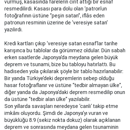
vurmuş, kasasında farelerin cirit attığı bir esnaf
resmedilirdi. Kasası para dolu olan ‘patron’un
fotoğrafının üstüne “peşin satan”, iflâs eden
patronun resminin üzerine de ‘veresiye satan’
yazılırdı.
Kredi kartları çıkıp ‘veresiye satan esnaf’lar tarihe
karışınca bu tablolar da görünmez oldular. Dün sabah
erken saatlerde Japonya’da meydana gelen büyük
deprem ve tsunami, bize bu tabloyu hatırlattı. Bu
hadiseden yola çıkılarak şöyle bir tablo hazırlanabilir:
Bir yanda Türkiye’deki depremlerin sebep olduğu
hasar fotoğraflanır ve üstüne “tedbir almayan ülke”,
diğer yanda da Japonya’daki deprem resmedilip onun
da üstüne “tedbir alan ülke” yazılabilir.
Son yıllarda savaşları neredeyse ‘canlı’ takip etme
imkânı oluyordu. Şimdi de Japonya’yı vuran ve
büyüklüğü 8.9 (sekiz nokta dokuz) olarak açıklanan
deprem ve sonrasında meydana gelen tsunaminin