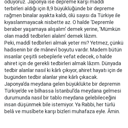
ödüyoruz. Japonya ise depreme karşı maddî
terbirleri aldığı için 8,9 büyüklüğünde bir depreme
rağmen binalar ayakta kaldı, ölü sayısı da Türkiye ile
kıyaslanmayacak nisbette az. O halde ‘Depremle
beraber yaşamaya alışalım’ demek yerine, ‘Mümkün
olan maddî tedbirleri alalım’ demek lâzım.
Peki, maddî tedbirleri almak yeter mi? Yetmez, çünkü
hadisenin bir de mânevî boyutu vardır. Madem bütün
insanlar çeşitli sebeplerle vefat edecek, o halde
ahiret için de gerekli tedbirleri almak lâzım. Dünyada
tedbir alanlar nasıl ki kârlı çıkıyor, ahiret hayatı için de
bugünden tedbir alanlar yine kârlı çıkacak.
Japonya’da meydana gelen büyüklükte bir depremin
Türkiye’de ve bilhassa İstanbul’da meydana gelmesi
durumunda nasıl bir tablo meydana gelebileceğini
insan düşünmek bile istemiyor. Ya Rabbi, her türlü
belâ ve musîbete karşı bizleri muhafaza eyle. Âmin.