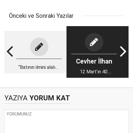
Önceki ve Sonraki Yazılar
Cevher İlhan
“Batının ilmini alalım,
12 Mart’ın 40.
ama...”
yılında…
YAZIYA
YORUM KAT