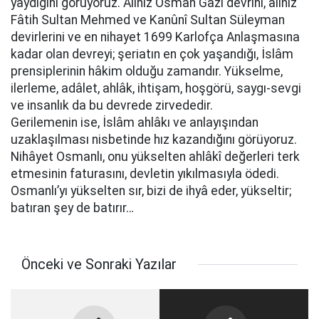
yaydığını görüyoruz. Alınız Osman Gazi devrini, alınız
Fâtih Sultan Mehmed ve Kanûnî Sultan Süleyman
devirlerini ve en nihayet 1699 Karlofça Anlaşmasına
kadar olan devreyi; şeriatın en çok yaşandığı, İslâm
prensiplerinin hâkim olduğu zamandır. Yükselme,
ilerleme, adâlet, ahlâk, ihtişam, hoşgörü, saygı-sevgi
ve insanlık da bu devrede zirvededir.
Gerilemenin ise, İslâm ahlâkı ve anlayışından
uzaklaşılması nisbetinde hız kazandığını görüyoruz.
Nihâyet Osmanlı, onu yükselten ahlâkî değerleri terk
etmesinin faturasını, devletin yıkılmasıyla ödedi.
Osmanlı’yı yükselten sır, bizi de ihyâ eder, yükseltir;
batıran şey de batırır…
Önceki ve Sonraki Yazılar