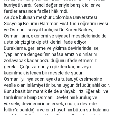
hürriyeti vardı. Kendi değerleriyle barışık idiler ve
ferdler arasında fazîlet hâkimdi.
ABD’de bulunan meşhur Colombia Üniversitesi
Sosyoloji Bölümü Harriman Enstitüsü öğretim üyesi
ve Osmanlı sosyal tarihçisi Dr. Karen Barkey,
Osmanlıların, ekonomi ve siyaset meselelerinde de
usta bir çizgi takip ettiklerini ifade ediyor
Duraklama, gerileme ve yıkılma devirlerinde ise,
“yapılanma dengesi”nin hafsalamızın sınırlarını
zorlayacak kadar bozulduğunu ifâde etmemiz
gerekir. Çoğu zaman ya gözden kaçan veya
kaçırılmak istenen bir mesele de şudur:
Osmanlı’yı ihya eden, ayakta tutan, yükselmesine
vesîle olan İslâmiyettir, buna uygun örfüdür, ahlâkıdır.
Bunu basit bir mantık ile de anlayabiliriz. Eğer akıl ve
tarih ilmine binip Osmanlı Devletinin kuruluş ve
yükseliş devirlerini incelersek, onun, o devrede
İslâm’a sarıldığını ve onu hayatının bütün safhalarına