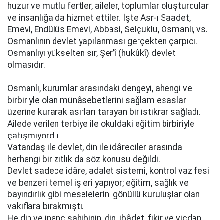
huzur ve mutlu fertler, aileler, toplumlar oluşturdular
ve insanlığa da hizmet ettiler. İşte Asr-ı Saadet,
Emevi, Endülüs Emevi, Abbasi, Selçuklu, Osmanlı, vs.
Osmanlının devlet yapılanması gerçekten çarpıcı.
Osmanlıyı yükselten sır, Şer’î (hukûkî) devlet
olmasıdır.
Osmanlı, kurumlar arasındaki dengeyi, ahengi ve
birbiriyle olan münâsebetlerini sağlam esaslar
üzerine kurarak asırları tarayan bir istikrar sağladı.
Ailede verilen terbiye ile okuldaki eğitim birbiriyle
çatışmıyordu.
Vatandaş ile devlet, din ile idâreciler arasında
herhangi bir zıtlık da söz konusu değildi.
Devlet sadece idâre, adalet sistemi, kontrol vazifesi
ve benzeri temel işleri yapıyor; eğitim, sağlık ve
bayındırlık gibi meselelerini gönüllü kuruluşlar olan
vakıflara bırakmıştı.
He din ve inanç sahibinin, din, ibâdet, fikir ve vicdan