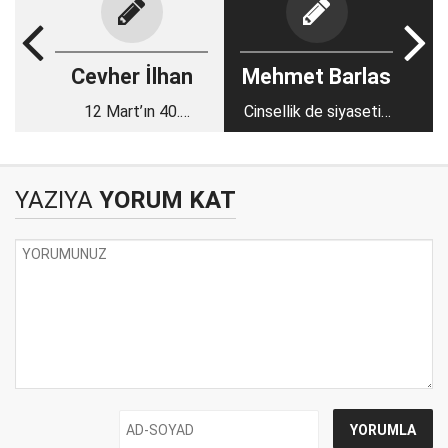
Cevher İlhan
Mehmet Barlas
12 Mart’ın 40.
Cinsellik de siyasetin
yılında…
öğelerinden biri değil
midir?
YAZIYA
YORUM KAT