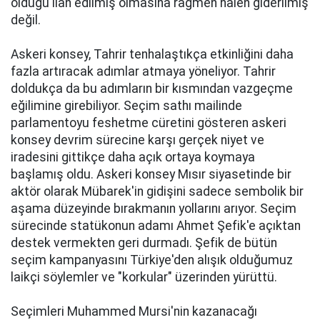
olduğu ilan edilmiş olmasına rağmen halen giderilmiş
değil.
Askeri konsey, Tahrir tenhalaştıkça etkinliğini daha
fazla artıracak adımlar atmaya yöneliyor. Tahrir
doldukça da bu adımların bir kısmından vazgeçme
eğilimine girebiliyor. Seçim sathı mailinde
parlamentoyu feshetme cüretini gösteren askeri
konsey devrim sürecine karşı gerçek niyet ve
iradesini gittikçe daha açık ortaya koymaya
başlamış oldu. Askeri konsey Mısır siyasetinde bir
aktör olarak Mübarek'in gidişini sadece sembolik bir
aşama düzeyinde bırakmanın yollarını arıyor. Seçim
sürecinde statükonun adamı Ahmet Şefik'e açıktan
destek vermekten geri durmadı. Şefik de bütün
seçim kampanyasını Türkiye'den alışık olduğumuz
laikçi söylemler ve "korkular" üzerinden yürüttü.
Seçimleri Muhammed Mursi'nin kazanacağı