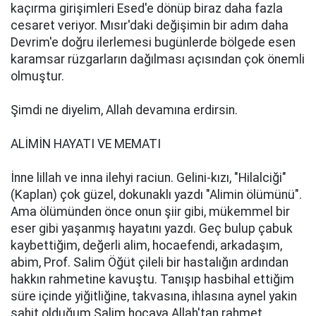
kaçırma girişimleri Esed'e dönüp biraz daha fazla
cesaret veriyor. Mısır'daki değişimin bir adım daha
Devrim'e doğru ilerlemesi bugünlerde bölgede esen
karamsar rüzgarların dağılması açısından çok önemli
olmuştur.
Şimdi ne diyelim, Allah devamına erdirsin.
ALİMİN HAYATI VE MEMATI
İnne lillah ve inna ilehyi raciun. Gelini-kızı, "Hilalciği"
(Kaplan) çok güzel, dokunaklı yazdı "Alimin ölümünü".
Ama ölümünden önce onun şiir gibi, mükemmel bir
eser gibi yaşanmış hayatını yazdı. Geç bulup çabuk
kaybettiğim, değerli alim, hocaefendi, arkadaşım,
abim, Prof. Salim Öğüt çileli bir hastalığın ardından
hakkın rahmetine kavuştu. Tanışıp hasbihal ettiğim
süre içinde yiğitliğine, takvasına, ihlasına aynel yakin
şahit olduğum Salim hocaya Allah'tan rahmet,