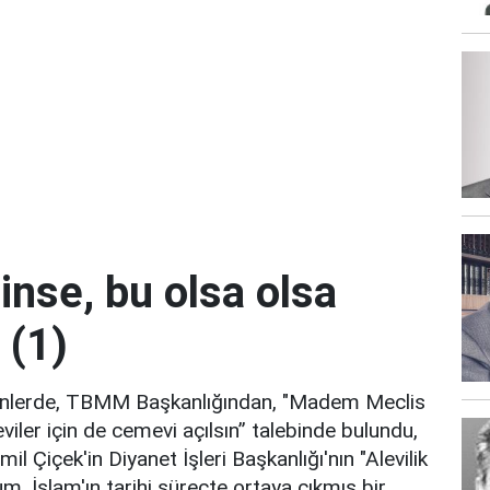
dinse, bu olsa olsa
. (1)
çenlerde, TBMM Başkanlığından, "Madem Meclis
eviler için de cemevi açılsın” talebinde bulundu,
Çiçek'in Diyanet İşleri Başkanlığı'nın "Alevilik
şum, İslam'ın tarihi süreçte ortaya çıkmış bir