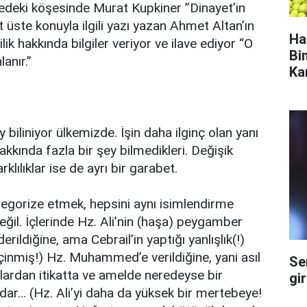
edeki köşesinde Murat Kupkiner ”Dinayet’in
st üste konuyla ilgili yazı yazan Ahmet Altan’ın
Ha
lik hakkında bilgiler veriyor ve ilave ediyor “O
Bi
anır.”
Ka
 biliniyor ülkemizde. İşin daha ilginç olan yanı
hakkında fazla bir şey bilmedikleri. Değişik
arklılıklar ise de ayrı bir garabet.
ategorize etmek, hepsini aynı isimlendirme
ğil. İçlerinde Hz. Ali’nin (haşa) peygamber
rildiğine, ama Cebrail’in yaptığı yanlışlık(!)
içinmiş!) Hz. Muhammed’e verildiğine, yani asıl
Se
ardan itikatta ve amelde neredeyse bir
gi
dar… (Hz. Ali’yi daha da yüksek bir mertebeye!