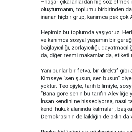
–haşa- çıkaranlardan hiç söz etmek 
oluşturmanın, toplumu birbirinden dah
inanan hiçbir grup, kanımca pek çok A
Hepimiz bu toplumda yaşıyoruz. He
ve kanımca sosyal yaşamın bir gereği 
bağlayıcılığı, zorlayıcılığı, dayatmacı
da, diğer resmi makamlar da, etiketi n
Yani bunlar bir fetva, bir direktif gib
Kimseye “sen şusun, sen busun” diye 
yoktur. Teolojiyle, tarih bilimiyle, sos
“Bana göre senin bu tarifin Aleviliğe 
İnsan kendini ne hissediyorsa, nasıl t
kendi hukuk alanında kalmaları, başkal
Demokrasinin de laikliğin de aklın da
Başka türlüsünü siz söylersiniz siz di