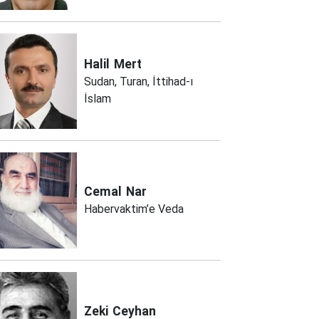
Halil
Mert
Sudan, Turan, İttihad-ı
İslam
Cemal
Nar
Habervaktim’e Veda
Zeki
Ceyhan