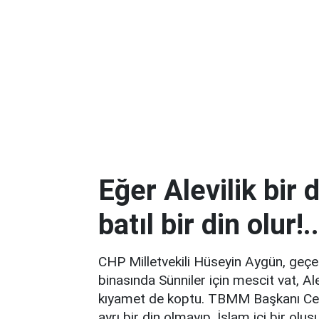
Eğer Alevilik bir 
batıl bir din olur!.
CHP Milletvekili Hüseyin Aygün, ge
binasında Sünniler için mescit vat, Al
kıyamet de koptu. TBMM Başkanı Cemil 
ayrı bir din olmayıp, İslam içi bir olu