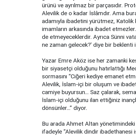
ürünü ve ayrılmaz bir parçasıdır. Prot
Alevilik de o kadar İslâmdır. Ama bur
adamıyla ibadetini yürütmez, Katolik 
imamların arkasında ibadet etmezler. K
de etmeyeceklerdir. Ayrıca Sünni vata
ne zaman gelecek?' diye bir beklenti 
Yazar Emre Aköz ise her zamanki keski
bir siyasetçi olduğunu hatırlattığı M
sormasını “Ciğeri kediye emanet etm
Alevilik, İslam-içi bir oluşum ve ibade
camiye buyursun... Saz çalarak, sema
İslam-içi olduğunu ilan ettiğiniz inanç
dönsünler...” diyor.
Bu arada Ahmet Altan yönetimindeki 
ifadeyle “Alevilik dindir ibadethanes