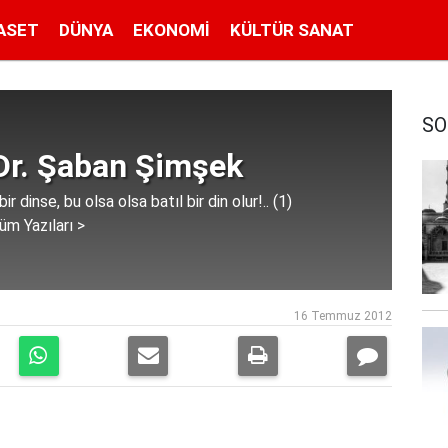
ASET
DÜNYA
EKONOMI
KÜLTÜR SANAT
SO
 Dr. Şaban Şimşek
ir dinse, bu olsa olsa batıl bir din olur!.. (1)
üm Yazıları >
16 Temmuz 2012