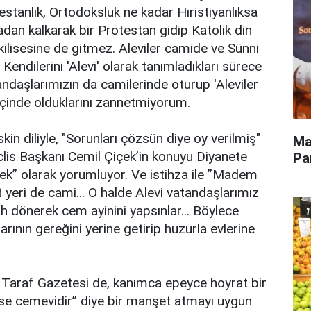
estanlık, Ortodoksluk ne kadar Hıristiyanlıksa
adan kalkarak bir Protestan gidip Katolik din
kilisesine de gitmez. Aleviler camide ve Sünni
endilerini 'Alevi' olarak tanımladıkları sürece
ndaşlarımızın da camilerinde oturup 'Aleviler
içinde olduklarını zannetmiyorum.
n diliyle, "Sorunları çözsün diye oy verilmiş"
Ma
eclis Başkanı Cemil Çiçek’in konuyu Diyanete
Pa
ek” olarak yorumluyor. Ve istihza ile ”Madem
t yeri de cami... O halde Alevi vatandaşlarımız
h dönerek cem ayinini yapsınlar... Böylece
larının gereğini yerine getirip huzurla evlerine
Taraf Gazetesi de, kanımca epeyce hoyrat bir
i ise cemevidir” diye bir manşet atmayı uygun