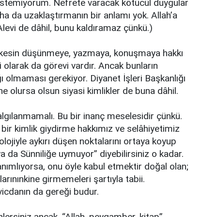
istemiyorum. Nefrete varacak kötücül duygular
a da uzaklaştırmanın bir anlamı yok. Allah’a
levi de dâhil, bunu kaldıramaz çünkü.)
rkesin düşünmeye, yazmaya, konuşmaya hakkı
olarak da görevi vardır. Ancak bunların
lığı olmaması gerekiyor. Diyanet İşleri Başkanlığı
e olursa olsun siyasi kimlikler de buna dâhil.
i algılanmamalı. Bu bir inanç meselesidir çünkü.
bir kimlik giydirme hakkımız ve selâhiyetimiz
yolojiyle aykırı düşen noktalarını ortaya koyup
ya da Sünniliğe uymuyor” diyebilirsiniz o kadar.
anımlıyorsa, onu öyle kabul etmektir doğal olan;
arınınkine girmemeleri şartıyla tabii.
 vicdanın da gereği budur.
nlersiniz ancak. “Allah, peygamber, kitap”