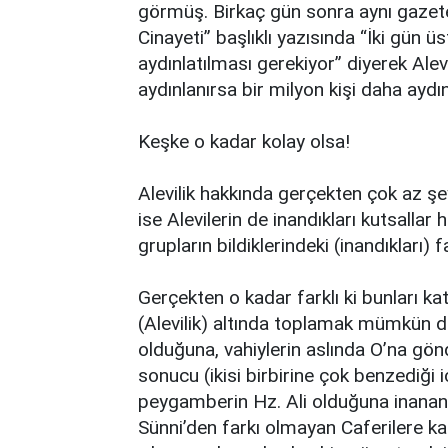
görmüş. Birkaç gün sonra aynı gazet
Cinayeti” başlıklı yazısında “İki gün ü
aydınlatılması gerekiyor” diyerek Alevi
aydınlanırsa bir milyon kişi daha aydınl
Keşke o kadar kolay olsa!
Alevilik hakkında gerçekten çok az şey
ise Alevilerin de inandıkları kutsallar 
grupların bildiklerindeki (inandıkları) f
Gerçekten o kadar farklı ki bunları k
(Alevilik) altında toplamak mümkün de
olduğuna, vahiylerin aslında O’na gönde
sonucu (ikisi birbirine çok benzediği 
peygamberin Hz. Ali olduğuna inananl
Sünni’den farkı olmayan Caferilere ka