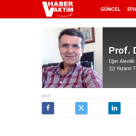
GÜNCEL
SIY
Prof.
Eğer Alevilik b
Yazarın T
00:07