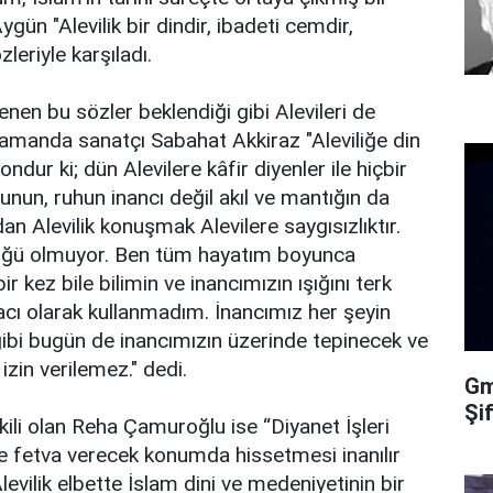
ygün "Alevilik bir dindir, ibadeti cemdir,
leriyle karşıladı.
nen bu sözler beklendiği gibi Alevileri de
zamanda sanatçı Sabahat Akkiraz "Aleviliğe din
dur ki; dün Alevilere kâfir diyenler ile hiçbir
unun, ruhun inancı değil akıl ve mantığın da
n Alevilik konuşmak Alevilere saygısızlıktır.
lüğü olmuyor. Ben tüm hayatım boyunca
 kez bile bilimin ve inancımızın ışığını terk
ı olarak kullanmadım. İnancımız her şeyin
gibi bugün de inancımızın üzerinde tepinecek ve
izin verilemez." dedi.
Gma
Şi
ili olan Reha Çamuroğlu ise “Diyanet İşleri
ine fetva verecek konumda hissetmesi inanılır
levilik elbette İslam dini ve medeniyetinin bir