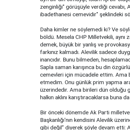
zenginliği" görüşüyle verdiği cevabı, A
ibadethanesi cemevidir" şeklindeki söz
Daha kimler ne söylemedi ki? Ve söyle
böldü. Mesela CHP Milletvekili, aynı 
demek, büyük bir yanlış ve provokasyon
farkınız kalmadı. Alevilik sadece duyg
inancıdır. Bunu bilmeden, hesaplamada
Sapla saman karışınca bu din özgür
cemevleri için mücadele ettim. Ama bir
etmedim. Onu günlük prim yapma arac
üzerindedir. Ama birileri dün olduğu 
halkın aklını karıştıracaklarsa buna da 
Bir önceki dönemde Ak Parti milletvek
Başkanlığı'nın kendisini Alevilik üzer
gibi değil” diyerek şöyle devam etti: A