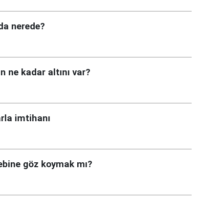
nda nerede?
n ne kadar altını var?
rla imtihanı
cebine göz koymak mı?