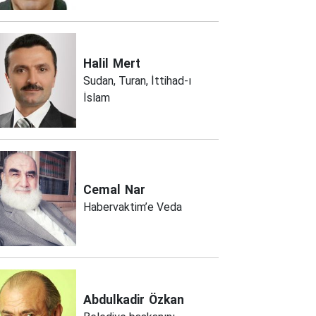
Halil
Mert
Sudan, Turan, İttihad-ı
İslam
Cemal
Nar
Habervaktim’e Veda
Abdulkadir
Özkan