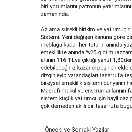
biri yorumlarını patronun yatırımların
zamanında.
Az ama sürekli birikim ve yatırım için
Sistemi. Yeni değişen kanuna göre bire
meblağa kadar her tutarın anında yüzd
emeklilikte anında %25 gibi muazzam 
altının 116 TLye çıktığı yahut 1,80de
edebileceğiniz kazancı peşinen elde e
dizginleyip vatandaşları tasarrufa te
bireysel emeklilik sistemi dünyanın h
Masrafı makul ve enstrümanlarının fa
sistem küçük yatırımcı için hayli cazi
çok demeden akıllı bir tasarrufa bug
Önceki ve Sonraki Yazılar