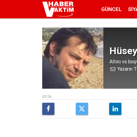
GÜNCEL
SIY
Hüsey
Altını vs boş
Yazarın T
00:06