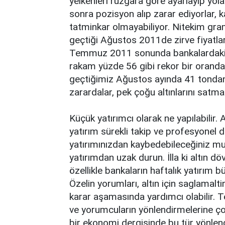
yelkenleri rüzgara göre ayarlayıp yol
sonra pozisyon alıp zarar ediyorlar, ka
tatminkar olmayabiliyor. Nitekim gram 
geçtiği Ağustos 2011de zirve fiyatlar
Temmuz 2011 sonunda bankalardaki a
rakam yüzde 56 gibi rekor bir oranda
geçtiğimiz Ağustos ayında 41 tondan f
zarardalar, pek çoğu altınlarını satma
Küçük yatırımcı olarak ne yapılabilir. 
yatırım sürekli takip ve profesyonel
yatırımınızdan kaybedebileceğiniz m
yatırımdan uzak durun. İlla ki altın 
özellikle bankaların haftalık yatırım b
Özelin yorumları, altın için saglamal
karar aşamasında yardımcı olabilir. T
ve yorumcuların yönlendirmelerine çok 
bir ekonomi dergisinde bu tür yönlen