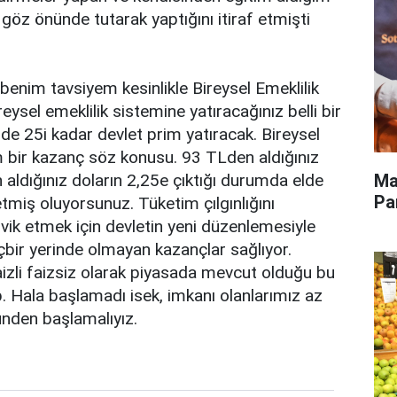
ı göz önünde tutarak yaptığını itiraf etmişti
 benim tavsiyem kesinlikle Bireysel Emeklilik
ysel emeklilik sistemine yatıracağınız belli bir
e 25i kadar devlet prim yatıracak. Bireysel
bir kazanç söz konusu. 93 TLden aldığınız
Ma
n aldığınız doların 2,25e çıktığı durumda elde
Pa
tmiş oluyorsunuz. Tüketim çılgınlığını
şvik etmek için devletin yeni düzenlemesiyle
içbir yerinde olmayan kazançlar sağlıyor.
izli faizsiz olarak piyasada mevcut olduğu bu
p. Hala başlamadı isek, imkanı olanlarımız az
ünden başlamalıyız.