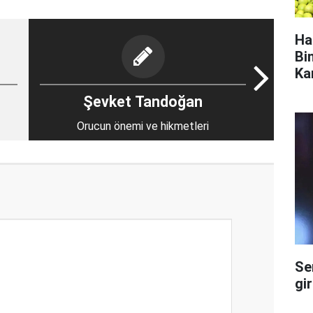
Ha
Bi
Ka
Şevket Tandoğan
Orucun önemi ve hikmetleri
Se
gi