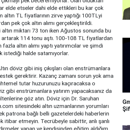
a çıkmayı pek beceremiyorlar. Olan olduktan
r elde etseler dahi elde ettikleri bu kar çok
altın TL fiyatlarının zirve yaptığı 100TLyi
dan pek çok altın alımı gerçekleştirildi.
ltın miktarı 73 ton iken Ağustos sonunda bu
 artarak 114 tonu aştı. 100-108 TL fiyatlardan
azla altın alımı yaptı yatırımcılar ve şimdi
k istediği halde satamıyorlar.
Altın döviz gibi iniş çıkışları olan enstrümanlara
 destek gerektirir. Kazanç zamanı sorun yok ama
uhtemel tutar huzurunuzu kaçıracaksa o
döviz gibi enstrümanlara yatırım yapacaksanız da
ültenlerine göz atın. Döviz için Dr. Saruhan
Gma
tin.com sitesindeki altın uzmanlarının yorumları
Şi
ek patrona bağlı belli gazetelerdeki haberlerin
itibar etmeyin. Tecrübeyle sabittir, anlı şanlı
dirmeler yapan ve kendisinden eğitim aldığım