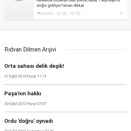
nerelerde oldukları belli.yoksa haber 7 leşmeye mi
doğru gidiliyor?aman dikkat
Yanıtla
(0)
(0)
Rıdvan Dilmen Arşivi
Orta sahası delik deşik!
27 Eylül 2015 Pazar 11:13
Paşa'nın hakkı
30 Eylül 2012 Pazar 07:07
Ordu 'doğru' oynadı