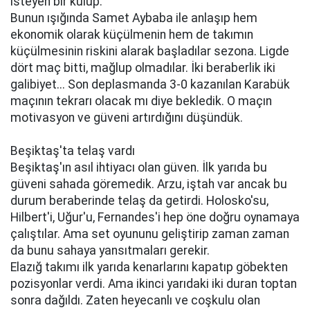
isteyen bir kulüp.
Bunun ışığında Samet Aybaba ile anlaşıp hem
ekonomik olarak küçülmenin hem de takımın
küçülmesinin riskini alarak başladılar sezona. Ligde
dört maç bitti, mağlup olmadılar. İki beraberlik iki
galibiyet... Son deplasmanda 3-0 kazanılan Karabük
maçının tekrarı olacak mı diye bekledik. O maçın
motivasyon ve güveni artırdığını düşündük.
Beşiktaş'ta telaş vardı
Beşiktaş'ın asıl ihtiyacı olan güven. İlk yarıda bu
güveni sahada göremedik. Arzu, iştah var ancak bu
durum beraberinde telaş da getirdi. Holosko'su,
Hilbert'i, Uğur'u, Fernandes'i hep öne doğru oynamaya
çalıştılar. Ama set oyununu geliştirip zaman zaman
da bunu sahaya yansıtmaları gerekir.
Elazığ takımı ilk yarıda kenarlarını kapatıp göbekten
pozisyonlar verdi. Ama ikinci yarıdaki iki duran toptan
sonra dağıldı. Zaten heyecanlı ve coşkulu olan