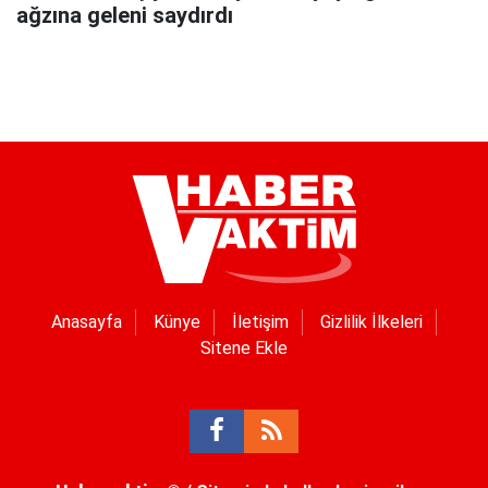
ağzına geleni saydırdı
Anasayfa
Künye
İletişim
Gizlilik İlkeleri
Sitene Ekle