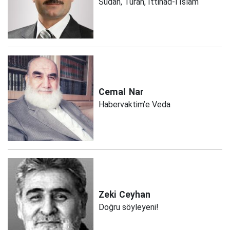
Sudan, Turan, İttihad-ı İslam
Cemal
Nar
Habervaktim’e Veda
Zeki
Ceyhan
Doğru söyleyeni!