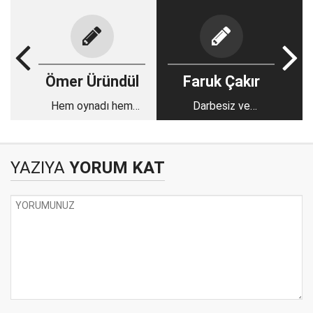
Ömer Üründül
Faruk Çakır
Hem oynadı hem
Darbesiz ve
oynattı!
darbecisiz bir Türkiye
için
YAZIYA
YORUM KAT