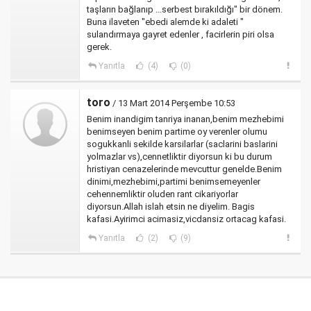
taşların bağlanıp ...serbest bırakıldığı" bir dönem.
Buna ilaveten "ebedi alemde ki adaleti "
sulandırmaya gayret edenler , facirlerin piri olsa
gerek.
Yanıtla
(4)
(0)
toro
/ 13 Mart 2014 Perşembe 10:53
Benim inandigim tanriya inanan,benim mezhebimi
benimseyen benim partime oy verenler olumu
sogukkanli sekilde karsilarlar (saclarini baslarini
yolmazlar vs),cennetliktir diyorsun ki bu durum
hristiyan cenazelerinde mevcuttur genelde.Benim
dinimi,mezhebimi,partimi benimsemeyenler
cehennemliktir oluden rant cikariyorlar
diyorsun.Allah islah etsin ne diyelim. Bagis
kafasi.Ayirimci acimasiz,vicdansiz ortacag kafasi.
Yanıtla
(2)
(9)