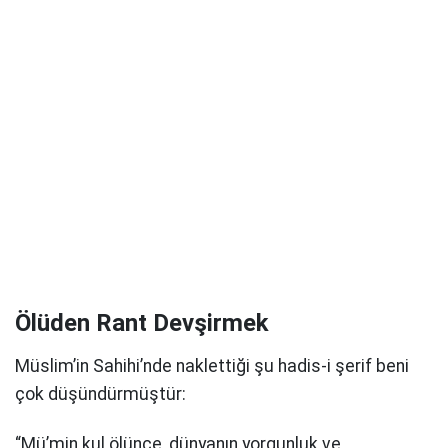
Ölüden Rant Devşirmek
Müslim’in Sahihi’nde naklettiği şu hadis-i şerif beni
çok düşündürmüştür:
“Mü’min kul ölünce, dünyanın yorgunluk ve