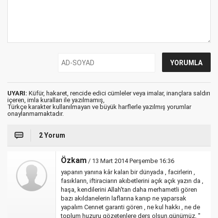
UYARI:
Küfür, hakaret, rencide edici cümleler veya imalar, inançlara saldırı
içeren, imla kuralları ile yazılmamış,
Türkçe karakter kullanılmayan ve büyük harflerle yazılmış yorumlar
onaylanmamaktadır.
2 Yorum
Özkam
/ 13 Mart 2014 Perşembe 16:36
yapanın yanına kâr kalan bir dünyada , facirlerin ,
fasıkların, iftiraciarın akıbetlerini açık açık yazın da ,
haşa, kendilerini Allah'tan daha merhametli gören
bazı akıldanelerin laflarına kanıp ne yaparsak
yapalım Cennet garanti gören , ne kul hakkı , ne de
toplum huzuru gözetenlere ders olsun.günümüz, "