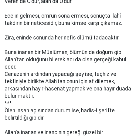
Veren de O’dur, alan da O’dur.
Ecelin gelmesi, ömrün sona ermesi, sonuçta ilahî
takdirin bir neticesidir, buna kimse karşı çıkamaz.
Zira, eninde sonunda her nefis ölümü tadacaktır.
Buna inanan bir Müslüman, ölümün de doğum gibi
Allah’tan olduğunu bilerek acı da olsa gerçeği kabul
eder.
Cenazenin ardından yapacağı şey ise, teçhiz ve
tekfiniyle birlikte Allah’tan onun için af dilemek,
arkasından hayır-hasenat yapmak ve ona hayır duada
bulunmaktır.
***
Ölen insan açısından durum ise, hadis-i şerifte
belirtildiği gibidir.
Allah’a inanan ve inancının gereği güzel bir