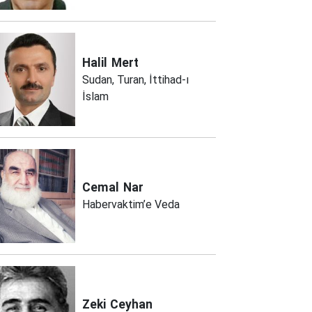
Halil
Mert
Sudan, Turan, İttihad-ı
İslam
Cemal
Nar
Habervaktim’e Veda
Zeki
Ceyhan