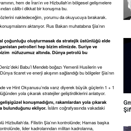
mının, hem de İran’ın ve Hizbullah’ın bölgesel gelişmelere
ısından câlib-i dikkat bir konuşma bu.
özlerini nakledeceğim, yorumu da okuyucuya bırakarak.
nin konuşmalarını aktarıyor. Rus Bakan muhatabına Şia’nın
ısal çoğunluğu oluşturmasak da stratejik üstünlüğü elde
ganistan petrolleri hep bizim elimizde. Suriye ve
 bizim nüfuzumuz altında. Dünya petrolü bu
 Deniz’deki Babu’l Mendeb boğazı Yemenli Husilerin ve
ünya ticaret ve enerji akışının sağlandığı bu bölgeler Şia’nın
nde ve Hint Okyanusu’nda varız diyerek büyük güçlerin 1 + 1
ünden yola çıkarak stratejiler geliştirdiklerini anlatıyor.
 gelişigüzel konuşmadığını, rakamlardan yola çıkarak
Gma
ıda bulunduğunu ekliyor.
İslâm coğrafyasında vakadaki
Şi
lü Hizbullah’da. Filistin Şia’nın kontrolünde; Hamas başka
ontrolünde, lider kadrolarından militan kadrolarına,