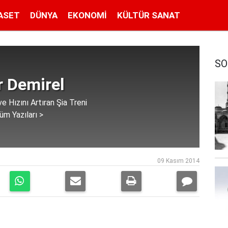
ASET
DÜNYA
EKONOMI
KÜLTÜR SANAT
SO
r Demirel
ve Hızını Artıran Şia Treni
üm Yazıları >
09 Kasım 2014