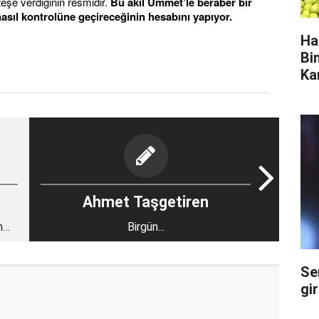
teşe verdiğinin resmidir.
Bu akıl Ümmet’le beraber bir
sıl kontrolüne geçireceğinin hesabını yapıyor.
Ha
Bi
Ka
Ahmet Taşgetiren
n
Birgün...
Se
gi