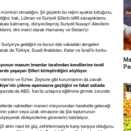
 mümkün olmadığını, Şiî güçlerin bu rejimi ayakta tuttuğunu,
ni; Irak, Lübnan ve Suriyeli Şiîlerin bilfiil savaştıklarını,
lakası kalmamış, dünyevîleşmiş Suriyeli Nusayrî Alevilerin
ştiklerini, dini merci olarak Hamaney ve Sistani’yi
le Suriye’ye geldiğini ve bunun bile vakadaki dengeleri
larak da Türkiye, Suudi Arabistan, Katar ve İsrail’in korku
Ma
isyonun masum imamlar tarafından kendilerine tevdi
Pa
erde yaşayan Şiîleri birleştirdiğini söylüyor.
lerinin ve Ezher, Zeytune gibi kurumlarının da zavallı
ürkiye’nin çökme aşamasına geçtiğini ve fakat sahada
şısında da ABD, İran’la uzlaşma eğilimine girmek zorunda
etlerde nakledilen manevi misyonundan hareketle geleceği
sinin yakın veya uzak olmasının da Şia toplumunun
 söyleyerek dinleyicilerine görevlerini hatırlatıyor.
Şiî aklın nasıl bir güç zehirlenmesiyle karşı karşıya olduğunu,