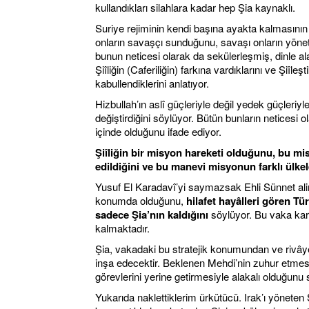
kullandıkları silahlara kadar hep Şia kaynaklı.
Suriye rejiminin kendi başına ayakta kalmasının
onların savaşçı sunduğunu, savaşı onların yönettiği
bunun neticesi olarak da sekülerleşmiş, dinle a
Şiîliğin (Caferiliğin) farkına vardıklarını ve Şiîle
kabullendiklerini anlatıyor.
Hizbullah’ın aslî güçleriyle değil yedek güçleriy
değiştirdiğini söylüyor. Bütün bunların neticesi o
içinde olduğunu ifade ediyor.
Şiîliğin bir misyon hareketi olduğunu, bu m
edildiğini ve bu manevi misyonun farklı ülkel
Yusuf El Karadavî’yi saymazsak Ehli Sünnet alim
konumda olduğunu,
hilafet hayâlleri gören T
sadece Şia’nın kaldığını
söylüyor. Bu vaka kar
kalmaktadır.
Şia, vakadaki bu stratejik konumundan ve rivây
inşa edecektir. Beklenen Mehdi’nin zuhur etme
görevlerini yerine getirmesiyle alakalı olduğunu
Yukarıda naklettiklerim ürkütücü. Irak’ı yöneten 