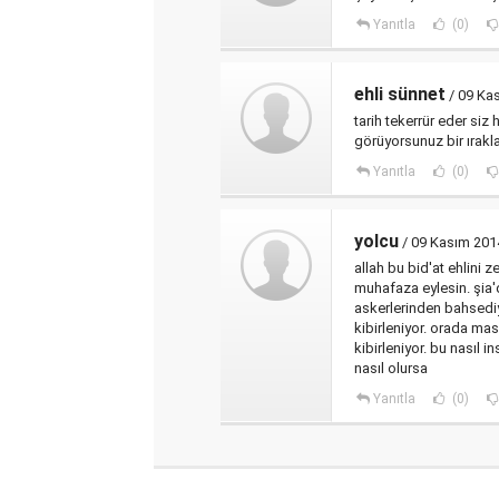
Yanıtla
(0)
ehli sünnet
/ 09 Ka
tarih tekerrür eder siz
görüyorsunuz bir ıra
Yanıtla
(0)
yolcu
/ 09 Kasım 201
allah bu bid'at ehlini 
muhafaza eylesin. şia'
askerlerinden bahsediyo
kibirleniyor. orada ma
kibirleniyor. bu nasıl i
nasıl olursa
Yanıtla
(0)