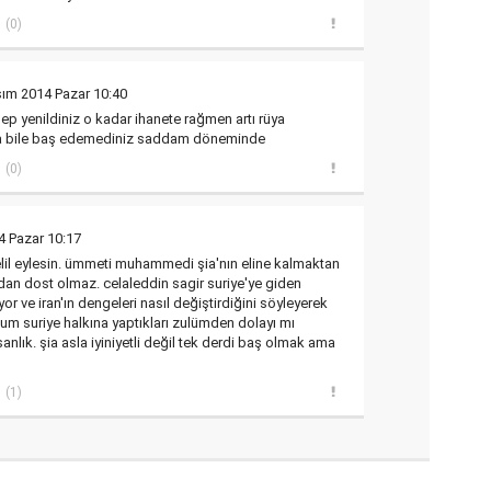
(0)
sım 2014 Pazar 10:40
 hep yenildiniz o kadar ihanete rağmen artı rüya
kla bile baş edemediniz saddam döneminde
(0)
4 Pazar 10:17
zelil eylesin. ümmeti muhammedi şia'nın eline kalmaktan
dan dost olmaz. celaleddin sagir suriye'ye giden
r ve iran'ın dengeleri nasıl değiştirdiğini söyleyerek
sum suriye halkına yaptıkları zulümden dolayı mı
nsanlık. şia asla iyiniyetli değil tek derdi baş olmak ama
(1)