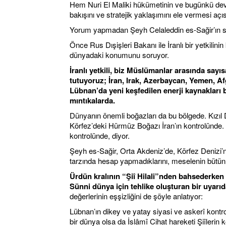
Hem Nuri El Maliki hükümetinin ve bugünkü deva
bakışını ve stratejik yaklaşımını ele vermesi aç
Yorum yapmadan Şeyh Celaleddin es-Sağir’ın s
Önce Rus Dışişleri Bakanı ile İranlı bir yetkili
dünyadaki konumunu soruyor.
İranlı yetkili, biz Müslümanlar arasında say
tutuyoruz; İran, Irak, Azerbaycan, Yemen, Af
Lübnan’da yeni keşfedilen enerji kaynakları
mıntıkalarda.
Dünyanın önemli boğazları da bu bölgede. Kızıl
Körfez’deki Hürmüz Boğazı İran’ın kontrolünde. D
kontrolünde, diyor.
Şeyh es-Sağir, Orta Akdeniz’de, Körfez Denizi’
tarzında hesap yapmadıklarını, meselenin bütünlüğ
Ürdün kralının “Şiî Hilali”nden bahsederken
Sünni dünya için tehlike oluşturan bir uyar
değerlerinin eşşizliğini de şöyle anlatıyor:
Lübnan’ın dikey ve yatay siyasi ve askerî kontro
bir dünya olsa da İslâmî Cihat hareketi Şiîlerin k