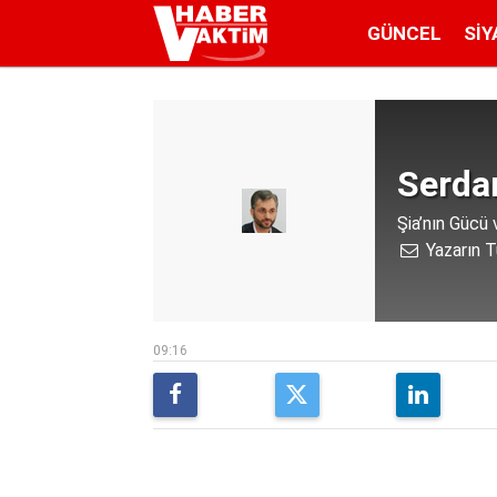
GÜNCEL
SIY
Serda
Şia’nın Gücü 
Yazarın T
09:16