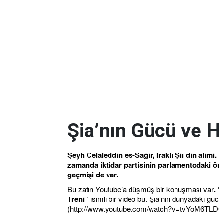
Şia’nın Gücü ve H
Ş
eyh Celaleddin es-Sağir, Iraklı Şiî din alimi
zamanda iktidar partisinin parlamentodaki ö
geçmişi de var.
Bu zatın Youtube’a düşmüş bir konuşması var
.
Treni”
isimli bir video bu. Şia’nın dünyadaki güc
(http://www.youtube.com/watch?v=tvYoM6TL