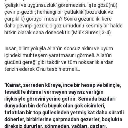
'çelişki ve uygunsuzluk' göremezsin. İşte gözü(nü)
çevirip-gezdir; herhangi bir çatlaklık (bozukluk ve
çarpıklık) görüyor musun? Sonra gözünü iki kere
daha çevirip-gezdir; o göz umudunu kesmiş bir halde
bitkin olarak sana dönecektir. (Mülk Suresi, 3-4)
İnsan, bilim yoluyla Allah'ın sonsuz aklını ve uyum
içindeki muhteşem yaratmasını görmeli. Allah'ın
gücünü gereği gibi takdir ve tüm noksanlıklardan
tenzih ederek O’nu tesbih etmeli…
"Kainat, zerreden küreye, ince bir hesap ve bilinçle,
tesadüfe ihtimal vermeyen sayısız varlığın
ilişkisiyle görevini yerine getirir. Semada bazıları
dünyadan bin defa büyük olan gök cisimleri,
fırlatılan bir top güllesinden yetmiş kat daha süratli
dönerler, birbirlerine çarpmadan gezerler, boşlukta
direksiz dururlar, sönmeden, yağları, gazları,