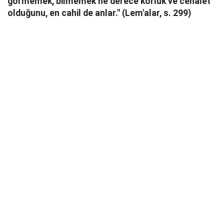
görmemek, bilmemek ne derece körlük ve cehalet
olduğunu, en cahil de anlar." (Lem'alar, s. 299)