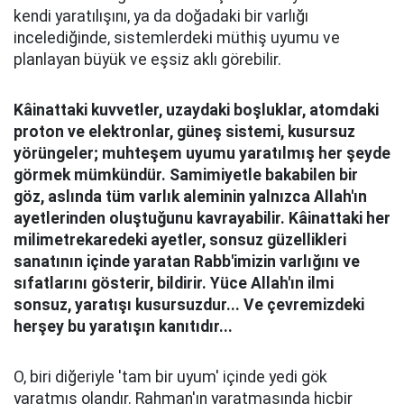
kendi yaratılışını, ya da doğadaki bir varlığı
incelediğinde, sistemlerdeki müthiş uyumu ve
planlayan büyük ve eşsiz aklı görebilir.
Kâinattaki kuvvetler, uzaydaki boşluklar, atomdaki
proton ve elektronlar, güneş sistemi, kusursuz
yörüngeler; muhteşem uyumu yaratılmış her şeyde
görmek mümkündür. Samimiyetle bakabilen bir
göz, aslında tüm varlık aleminin yalnızca Allah'ın
ayetlerinden oluştuğunu kavrayabilir. Kâinattaki her
milimetrekaredeki ayetler, sonsuz güzellikleri
sanatının içinde yaratan Rabb'imizin varlığını ve
sıfatlarını gösterir, bildirir. Yüce Allah'ın ilmi
sonsuz, yaratışı kusursuzdur... Ve çevremizdeki
herşey bu yaratışın kanıtıdır...
O, biri diğeriyle 'tam bir uyum' içinde yedi gök
yaratmış olandır. Rahman'ın yaratmasında hiçbir