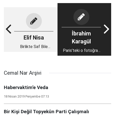
İbrahim
Elif Nisa
Karagül
Birlikte Saf Bile
Paris’teki o fotoğraf
Tutamıyoruz!
karesi bize ne
anlatıyor!
Cemal Nar Arşivi
Habervaktim’e Veda
18 Nisan 2019 Perşembe 07:13
Bir Kişi Değil Topyekûn Parti Çalışmalı