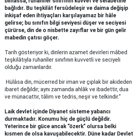
bilhassa, ruhanîler sınıfının kuvvet ve selâbetine
bağlıdır. Bu teşkilât fersûdeleşir ve daima değişip
inkişaf eden ihtiyaçları karşılayamaz bir hâle
gelirse; bu sınıfın bilgi seviyesi düşer ve seciyesi
çürürse, din de o nisbette zayıflar ve bir gün gelir
mabedin çatısı göçer.
Tarih gösteriyor ki, dinlerin azamet devirleri mâbed
teşkilâtıyla ruhanîler sınıfının kuvvetli ve seciyeli
olduğu zamanlardır.
Hülâsa din, mücerred bir iman ve çıplak bir akideden
ibaret değildir; aynı zamanda ahlâk ve ibadettir, dua
ve münacattır, tâlim ve tedris, neşir ve telkindir.”
Laik devlet içinde Diyanet sisteme yabancı
durmaktadır. Konumu hiç de güçlü değildir.
Yeterince bir güce ancak “özerk” olursa belki
kısmen de olsa kavuşabilecektir. Düne kadar Devlet