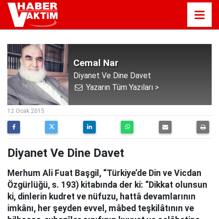
Cemal Nar
Diyanet Ve Dine Davet
Yazarın Tüm Yazıları >
00:49
12 Ocak 2015
Diyanet Ve Dine Davet
Merhum Ali Fuat Başgil, “Türkiye’de Din ve Vicdan
Özgürlüğü, s. 193) kitabında der ki: “Dikkat olunsun
ki, dinlerin kudret ve nüfuzu, hattâ devamlarının
imkânı, her şeyden evvel, mâbed teşkilâtının ve