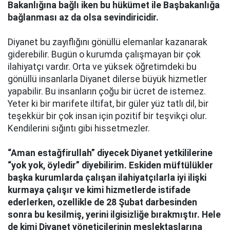
Bakanlığına bağlı iken bu hükümet ile Başbakanlığa
bağlanması az da olsa sevindiricidir.
Diyanet bu zayıflığını gönüllü elemanlar kazanarak
giderebilir. Bugün o kurumda çalışmayan bir çok
ilahiyatçı vardır. Orta ve yüksek öğretimdeki bu
gönüllü insanlarla Diyanet dilerse büyük hizmetler
yapabilir. Bu insanların çoğu bir ücret de istemez.
Yeter ki bir marifete iltifat, bir güler yüz tatlı dil, bir
teşekkür bir çok insan için pozitif bir teşvikçi olur.
Kendilerini sığıntı gibi hissetmezler.
“Aman estağfirullah” diyecek Diyanet yetkililerine
“yok yok, öyledir” diyebilirim. Eskiden müftülükler
başka kurumlarda çalışan ilahiyatçılarla iyi ilişki
kurmaya çalışır ve kimi hizmetlerde istifade
ederlerken, ozellikle de 28 Şubat darbesinden
sonra bu kesilmiş, yerini ilgisizliğe bırakmıştır. Hele
de kimi Diyanet yöneticilerinin meslektaşlarına