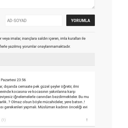
veya imalar, inançlara saldırı içeren, imla kuralları ile
flerle yazılmış yorumlar onaylanmamaktadır.
 Pazartesi 23:56
, dışarıda cemaate pek güzel şeyler öğretir, ilmi
 evinde kocasına ve kocasının yakınlarına karşı
eviyesiz iğnelemelerle canından bezdirmekteler. Bu mu
rlık..? Olmaz olsun böyle mücahideler, yere batsın..!
sı gerekenleri yapmalı. Müslüman kadının önceliği evi
(1)