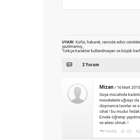
UYARI:
Küfür, hakaret, rencide edici cümleler 
yazılmamış,
Türkçe karakter kullanılmayan ve büyük har
2 Yorum
Mizan
/ 16 Mart 2015
Güya mücahide kadınlar
meselelerle uğraşır da
düşmanca tavırlar ve s
cihat ! bu mudur fedaka
Evvela öğrenip yapılma
ve ailesi olmalı..!
Yanıtla
(2)