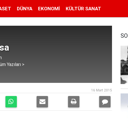
ASET
DÜNYA
EKONOMI
KÜLTÜR SANAT
SO
isa
n
üm Yazıları >
16 Mart 2015