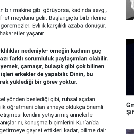
an bir makine gibi görüyorsa, kadında sevgi,
efret meydana gelir. Başlangıçta birbirlerine
ık göremezler. Evlilik karşılıklı azaba dönüşür.
hakaretler yaşanır.
rklılıklar nedeniyle- örneğin kadının güç
zı farklı sorumluluk paylaşımları olabilir.
emek, çamaşır, bulaşık gibi çok bilinen
şleri erkekler de yapabilir. Dinin, bu
ak yüklediği bir görev yoktur.
 yönden beslediği gibi, ruhsal açıdan
Gma
 ilk öğretmeni olan anneye oldukça önemli
Şi
yetişmesi kendini yetiştirmiş annelerle
ranışlarını, konuşma biçimlerini Kur’an’da
 getirmeye gayret ettikleri kadar, bilime dair