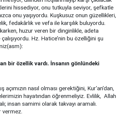
rini hissediyor, onu tutkuyla seviyor, şefkatle
ızca onu yaşıyordu. Kuşkusuz onun güzellikleri,
, fedakârlık ve vefa ile karşılık buluyordu.
karken, huzur veren bir dinginlikle, adeta
lışıyordu. Hz. Hatice’nin bu özelliğini şu
miz(asm):
 bir özellik vardı. İnsanın gönlündeki
akış açımızın nasıl olması gerektiğini, Kur'an’dan,
rimizin hayatından öğrenmeliyiz. Evlilik, Allah
lı; insan samimi olarak takvayı aramalı.
r vermez.