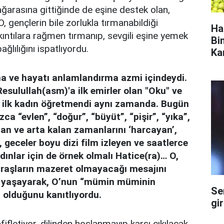
ağarasına gittiğinde de eşine destek olan,
, gençlerin bile zorlukla tırmanabildiği
Ha
kıntılara rağmen tırmanıp, sevgili eşine yemek
Bi
ğlılığını ispatlıyordu.
Ka
ma ve hayatı anlamlandırma azmi içindeydi.
esulullah(asm)'a ilk emirler olan "Oku" ve
 ilk kadın öğretmendi aynı zamanda. Bugün
a “evlen”, “doğur”, “büyüt”, “pişir”, “yıka”,
lan ve arta kalan zamanlarını ‘harcayan’,
 geceler boyu dizi film izleyen ve saatlerce
nlar için de örnek olmalı Hatice(ra)… O,
uğraşların mazeret olmayacağı mesajını
in yaşayarak, O’nun “mümin müminin
Se
 olduğunu kanıtlıyordu.
gi
fifletiyor, dilinden hoşlanmayıp karşı çıkılacak