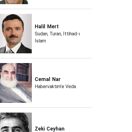
Halil
Mert
Sudan, Turan, İttihad-ı
İslam
Cemal
Nar
Habervaktim’e Veda
Zeki
Ceyhan