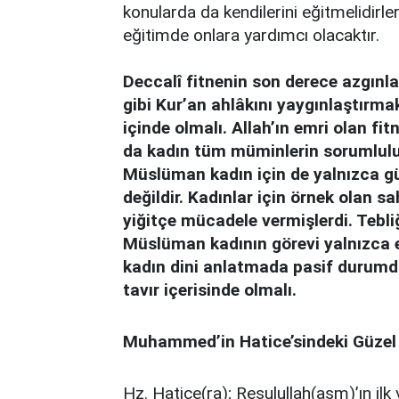
konularda da kendilerini eğitmelidirler
eğitimde onlara yardımcı olacaktır.
Deccalî fitnenin son derece azgınl
gibi Kur’an ahlâkını yaygınlaştırmak
içinde olmalı. Allah’ın emri olan f
da kadın tüm müminlerin sorumlul
Müslüman kadın için de yalnızca gü
değildir. Kadınlar için örnek olan
yiğitçe mücadele vermişlerdi. Tebliğ
Müslüman kadının görevi yalnızca 
kadın dini anlatmada pasif durumda 
tavır içerisinde olmalı.
Muhammed’in Hatice’sindeki Güzel
Hz. Hatice(ra); Resulullah(asm)’ın ilk v