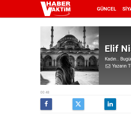
GÜNCEL
SIY
Elif N
Kadın… Bugü
Yazarın T
00:48