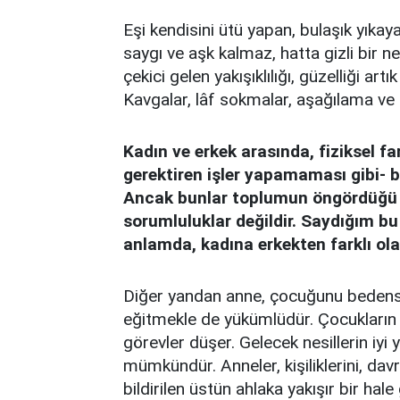
Eşi kendisini ütü yapan, bulaşık yıkay
saygı ve aşk kalmaz, hatta gizli bir n
çekici gelen yakışıklılığı, güzelliği art
Kavgalar, lâf sokmalar, aşağılama ve 
Kadın ve erkek arasında, fiziksel fa
gerektiren işler yapamaması gibi- ba
Ancak bunlar toplumun öngördüğü y
sorumluluklar değildir. Saydığım bu i
anlamda, kadına erkekten farklı olar
Diğer yandan anne, çocuğunu bedensel
eğitmekle de yükümlüdür. Çocukların
görevler düşer. Gelecek nesillerin iyi 
mümkündür. Anneler, kişiliklerini, dav
bildirilen üstün ahlaka yakışır bir hale