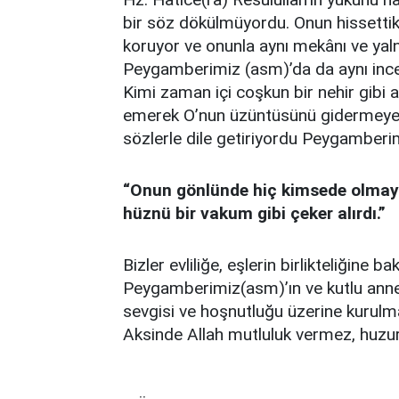
bir söz dökülmüyordu. Onun hissettikle
koruyor ve onunla aynı mekânı ve yaln
Peygamberimiz (asm)’da da aynı incelik
Kimi zaman içi coşkun bir nehir gibi a
emerek O’nun üzüntüsünü gidermeye ça
sözlerle dile getiriyordu Peygamberi
“Onun gönlünde hiç kimsede olmayan
hüznü bir vakum gibi çeker alırdı.”
Bizler evliliğe, eşlerin birlikteliğine b
Peygamberimiz(asm)’ın ve kutlu annele
sevgisi ve hoşnutluğu üzerine kurulma
Aksinde Allah mutluluk vermez, huzu