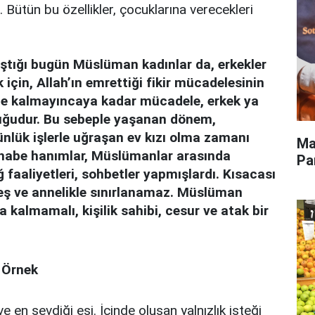
. Bütün bu özellikler, çocuklarına verecekleri
aştığı bugün Müslüman kadınlar da, erkekler
 için, Allah’ın emrettiği fikir mücadelesinin
itne kalmayıncaya kadar mücadele, erkek ya
uğudur. Bu sebeple yaşanan dönem,
nlük işlerle uğraşan ev kızı olma zamanı
Ma
 sahabe hanımlar, Müslümanlar arasında
Pa
 faaliyetleri, sohbetler yapmışlardı. Kısacası
eş ve annelikle sınırlanamaz. Müslüman
kalmamalı, kişilik sahibi, cesur ve atak bir
 Örnek
e en sevdiği eşi. İçinde oluşan yalnızlık isteği