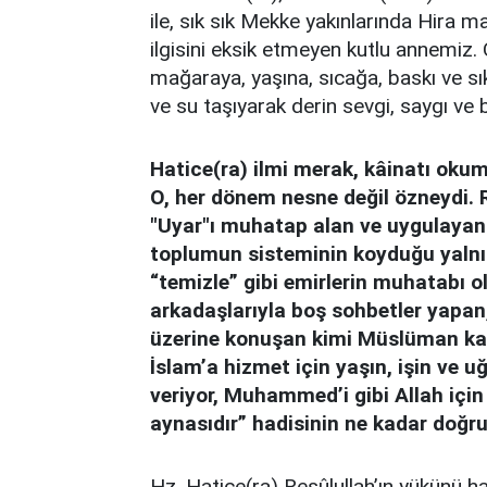
ile, sık sık Mekke yakınlarında Hira m
ilgisini eksik etmeyen kutlu annemiz. O
mağaraya, yaşına, sıcağa, baskı ve sı
ve su taşıyarak derin sevgi, saygı ve ba
Hatice(ra) ilmi merak, kâinatı oku
O, her dönem nesne değil özneydi. R
"Uyar"ı muhatap alan ve uygulayan
toplumun sisteminin koyduğu yalnızc
“temizle” gibi emirlerin muhatabı o
arkadaşlarıyla boş sohbetler yapan,
üzerine konuşan kimi Müslüman kadı
İslam’a hizmet için yaşın, işin ve 
veriyor, Muhammed’i gibi Allah iç
aynasıdır” hadisinin ne kadar doğru
Hz. Hatice(ra) Resûlullah’ın yükünü ha