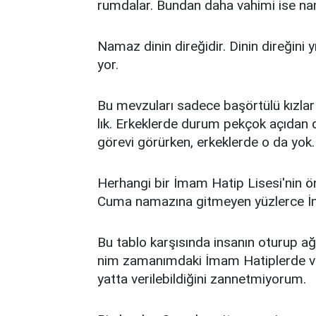
rum­da­lar. Bun­dan da­ha va­hi­mi ise na­m
Na­maz di­nin di­re­ği­dir. Di­nin di­re­ği­ni
yor.
Bu mev­zu­la­rı sa­de­ce ba­şör­tü­lü kız­lar
lık. Er­kek­ler­de du­rum pek­çok açı­dan d
gö­re­vi gö­rür­ken, er­kek­ler­de o da yok.
Her­han­gi bir İmam Ha­tip Li­se­si'nin ö
Cu­ma na­ma­zı­na git­me­yen yüz­ler­ce İ
Bu tab­lo kar­şı­sın­da in­sa­nın otu­rup ağ
nim za­ma­nım­da­ki İmam Ha­tip­ler­de ve­ri­
yat­ta ve­ri­le­bil­di­ği­ni zan­net­mi­yo­rum.