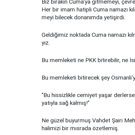
Biz bı­ra­kın Cu­ma'ya git­me­me­yi, çev­re c
Her bir imam ha­tip­li Cu­ma na­ma­zı kıl­d
me­yi bi­le­cek do­na­nım­da ye­ti­şir­di.
Gel­di­ği­miz nok­ta­da Cu­ma na­ma­zı kıl­ma
yız.
Bu mem­le­ke­ti ne PKK bi­ti­re­bi­lir, ne İs­r
Bu mem­le­ke­ti bi­ti­re­cek şey Os­man­lı'yı
"Bu his­siz­lik­le ce­mi­yet ya­şar der­ler
ya­tıy­la sağ kal­mış!"
Ne gü­zel bu­yur­muş Vah­det Şai­ri Meh­met 
ha­li­mi­zi bir mıs­ra­da özet­le­miş.