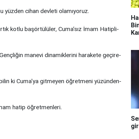
u yüz­den ci­han dev­le­ti ola­mı­yo­ruz.
Ha
Bi
yır­tık kot­lu ba­şör­tü­lü­ler, Cu­ma­’sız İmam Ha­tip­li­
Ka
Genç­li­ğin ma­ne­vi di­na­mik­le­ri­ni ha­ra­ke­te ge­çi­re­
bi­lin ki Cu­ma'ya git­me­yen öğ­ret­me­ni yü­zün­den­
imam ha­tip öğ­ret­men­le­ri.
Se
gi