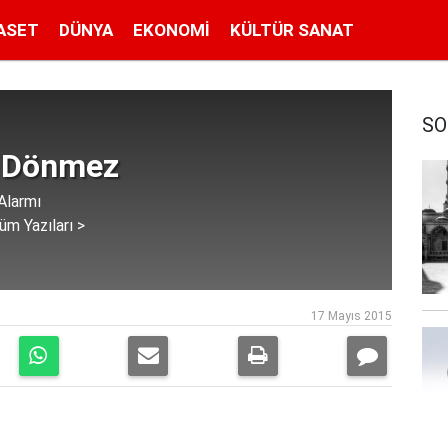
ASET
DÜNYA
EKONOMI
KÜLTÜR SANAT
SO
 Dönmez
Alarmı
üm Yazıları >
17 Mayıs 2015