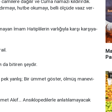
a­mi­le­re da­ğı­lır ve Cu­ma na­ma­zı kıl­dı­rır­dık.
ır­ma­yı, hut­be oku­ma­yı, bel­li öl­çü­de va­az ver­
­yan İmam Ha­tip­li­le­rin var­lı­ğıy­la kar­şı kar­şı­ya­
a­il.
Ma
Pa
 da bi­ti­ren şey­dir.
­se pek yan­lış; Bir üm­met gös­ter, öl­müş ma­ne­vi­
Akif... An­sik­lo­pe­di­ler­le an­la­tı­la­ma­ya­cak