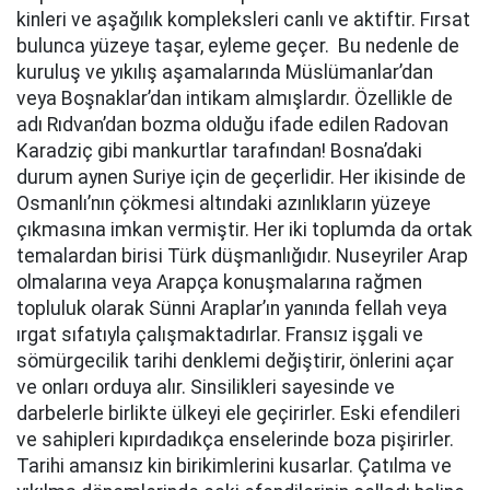
kinleri ve aşağılık kompleksleri canlı ve aktiftir. Fırsat
bulunca yüzeye taşar, eyleme geçer. Bu nedenle de
kuruluş ve yıkılış aşamalarında Müslümanlar’dan
veya Boşnaklar’dan intikam almışlardır. Özellikle de
adı Rıdvan’dan bozma olduğu ifade edilen Radovan
Karadziç gibi mankurtlar tarafından! Bosna’daki
durum aynen Suriye için de geçerlidir. Her ikisinde de
Osmanlı’nın çökmesi altındaki azınlıkların yüzeye
çıkmasına imkan vermiştir. Her iki toplumda da ortak
temalardan birisi Türk düşmanlığıdır. Nuseyriler Arap
olmalarına veya Arapça konuşmalarına rağmen
topluluk olarak Sünni Araplar’ın yanında fellah veya
ırgat sıfatıyla çalışmaktadırlar. Fransız işgali ve
sömürgecilik tarihi denklemi değiştirir, önlerini açar
ve onları orduya alır. Sinsilikleri sayesinde ve
darbelerle birlikte ülkeyi ele geçirirler. Eski efendileri
ve sahipleri kıpırdadıkça enselerinde boza pişirirler.
Tarihi amansız kin birikimlerini kusarlar. Çatılma ve