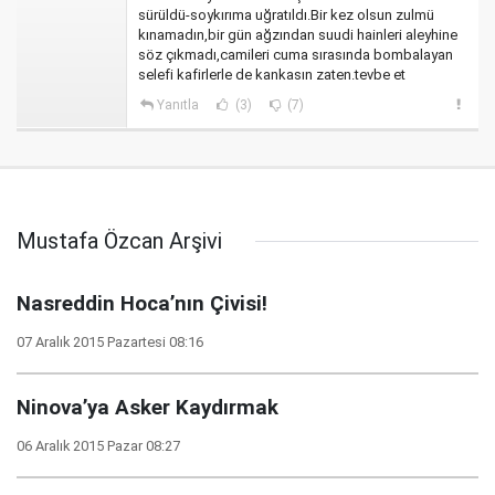
sürüldü-soykırıma uğratıldı.Bir kez olsun zulmü
kınamadın,bir gün ağzından suudi hainleri aleyhine
söz çıkmadı,camileri cuma sırasında bombalayan
selefi kafirlerle de kankasın zaten.tevbe et
Yanıtla
(3)
(7)
Mustafa Özcan Arşivi
Nasreddin Hoca’nın Çivisi!
07 Aralık 2015 Pazartesi 08:16
Ninova’ya Asker Kaydırmak
06 Aralık 2015 Pazar 08:27