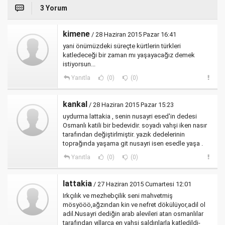
3 Yorum
kimene
/ 28 Haziran 2015 Pazar 16:41
yani önümüzdeki süreçte kürtlerin türkleri
katledeceği bir zaman mı yaşayacağız demek
istiyorsun...
Yanıtla
(0)
(0)
kankal
/ 28 Haziran 2015 Pazar 15:23
uydurma lattakia , senin nusayri esed'in dedesi
Osmanlı katili bir bedevidir. soyadı vahşi iken nasır
tarafından değiştirlmiştir. yazık dedelerinin
toprağında yaşama git nusayri isen esedle yaşa .
Yanıtla
(0)
(0)
lattakia
/ 27 Haziran 2015 Cumartesi 12:01
Irkçılık ve mezhebçilik seni mahvetmiş
mösyööö,ağzından kin ve nefret dökülüyor,adil ol
adil.Nusayri dediğin arab alevileri atan osmanlılar
tarafından yıllarca en vahşi saldırılarla katledildi-