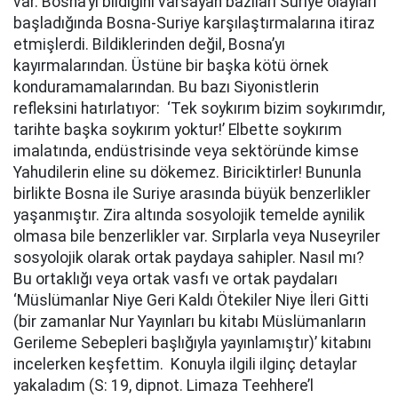
var. Bosna’yı bildiğini varsayan bazıları Suriye olayları
başladığında Bosna-Suriye karşılaştırmalarına itiraz
etmişlerdi. Bildiklerinden değil, Bosna’yı
kayırmalarından. Üstüne bir başka kötü örnek
konduramamalarından. Bu bazı Siyonistlerin
refleksini hatırlatıyor: ‘Tek soykırım bizim soykırımdır,
tarihte başka soykırım yoktur!’ Elbette soykırım
imalatında, endüstrisinde veya sektöründe kimse
Yahudilerin eline su dökemez. Biriciktirler! Bununla
birlikte Bosna ile Suriye arasında büyük benzerlikler
yaşanmıştır. Zira altında sosyolojik temelde aynilik
olmasa bile benzerlikler var. Sırplarla veya Nuseyriler
sosyolojik olarak ortak paydaya sahipler. Nasıl mı?
Bu ortaklığı veya ortak vasfı ve ortak paydaları
‘Müslümanlar Niye Geri Kaldı Ötekiler Niye İleri Gitti
(bir zamanlar Nur Yayınları bu kitabı Müslümanların
Gerileme Sebepleri başlığıyla yayınlamıştır)’ kitabını
incelerken keşfettim. Konuyla ilgili ilginç detaylar
yakaladım (S: 19, dipnot. Limaza Teehhere’l