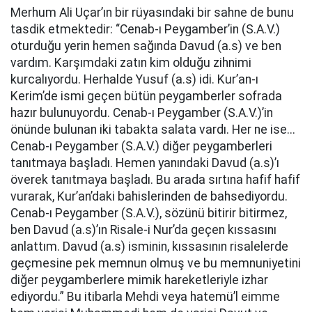
Merhum Ali Uçar’ın bir rüyasındaki bir sahne de bunu
tasdik etmektedir: “Cenab-ı Peygamber’in (S.A.V.)
oturduğu yerin hemen sağında Davud (a.s) ve ben
vardım. Karşımdaki zatın kim olduğu zihnimi
kurcalıyordu. Herhalde Yusuf (a.s) idi. Kur’an-ı
Kerim’de ismi geçen bütün peygamberler sofrada
hazır bulunuyordu. Cenab-ı Peygamber (S.A.V.)’in
önünde bulunan iki tabakta salata vardı. Her ne ise...
Cenab-ı Peygamber (S.A.V.) diğer peygamberleri
tanıtmaya başladı. Hemen yanındaki Davud (a.s)’ı
överek tanıtmaya başladı. Bu arada sırtına hafif hafif
vurarak, Kur’an’daki bahislerinden de bahsediyordu.
Cenab-ı Peygamber (S.A.V.), sözünü bitirir bitirmez,
ben Davud (a.s)’ın Risale-i Nur’da geçen kıssasını
anlattım. Davud (a.s) isminin, kıssasının risalelerde
geçmesine pek memnun olmuş ve bu memnuniyetini
diğer peygamberlere mimik hareketleriyle izhar
ediyordu.” Bu itibarla Mehdi veya hatemü’l eimme