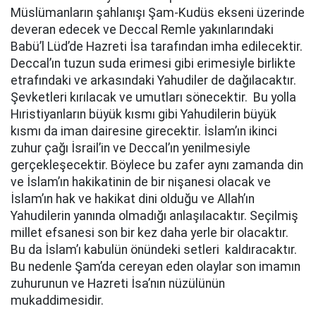
Müslümanların şahlanışı Şam-Kudüs ekseni üzerinde
deveran edecek ve Deccal Remle yakınlarındaki
Babü’l Lüd’de Hazreti İsa tarafından imha edilecektir.
Deccal’ın tuzun suda erimesi gibi erimesiyle birlikte
etrafındaki ve arkasındaki Yahudiler de dağılacaktır.
Şevketleri kırılacak ve umutları sönecektir. Bu yolla
Hıristiyanların büyük kısmı gibi Yahudilerin büyük
kısmı da iman dairesine girecektir. İslam’ın ikinci
zuhur çağı İsrail’in ve Deccal’ın yenilmesiyle
gerçekleşecektir. Böylece bu zafer aynı zamanda din
ve İslam’ın hakikatinin de bir nişanesi olacak ve
İslam’ın hak ve hakikat dini olduğu ve Allah’ın
Yahudilerin yanında olmadığı anlaşılacaktır. Seçilmiş
millet efsanesi son bir kez daha yerle bir olacaktır.
Bu da İslam’ı kabulün önündeki setleri kaldıracaktır.
Bu nedenle Şam’da cereyan eden olaylar son imamın
zuhurunun ve Hazreti İsa’nın nüzülünün
mukaddimesidir.