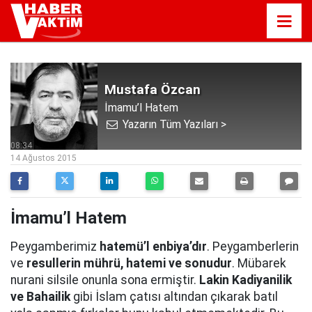
Mustafa Özcan
İmamu’l Hatem
Yazarın Tüm Yazıları >
08:34
14 Ağustos 2015
İmamu’l Hatem
Peygamberimiz
hatemü’l enbiya’dır
. Peygamberlerin
ve
resullerin mührü, hatemi ve sonudur
. Mübarek
nurani silsile onunla sona ermiştir.
Lakin Kadiyanilik
ve Bahailik
gibi İslam çatısı altından çıkarak batıl