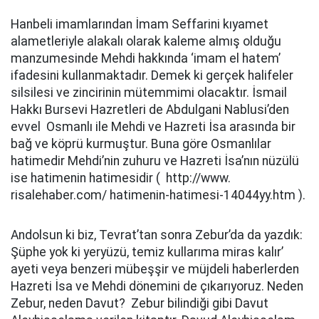
Hanbeli imamlarından İmam Seffarini kıyamet
alametleriyle alakalı olarak kaleme almış olduğu
manzumesinde Mehdi hakkında ‘imam el hatem’
ifadesini kullanmaktadır. Demek ki gerçek halifeler
silsilesi ve zincirinin mütemmimi olacaktır. İsmail
Hakkı Bursevi Hazretleri de Abdulgani Nablusi’den
evvel Osmanlı ile Mehdi ve Hazreti İsa arasında bir
bağ ve köprü kurmuştur. Buna göre Osmanlılar
hatimedir Mehdi’nin zuhuru ve Hazreti İsa’nın nüzülü
ise hatimenin hatimesidir ( http://www.
risalehaber.com/ hatimenin-hatimesi-14044yy.htm ).
Andolsun ki biz, Tevrat’tan sonra Zebur’da da yazdık:
Şüphe yok ki yeryüzü, temiz kullarıma miras kalır’
ayeti veya benzeri mübeşşir ve müjdeli haberlerden
Hazreti İsa ve Mehdi dönemini de çıkarıyoruz. Neden
Zebur, neden Davut? Zebur bilindiği gibi Davut