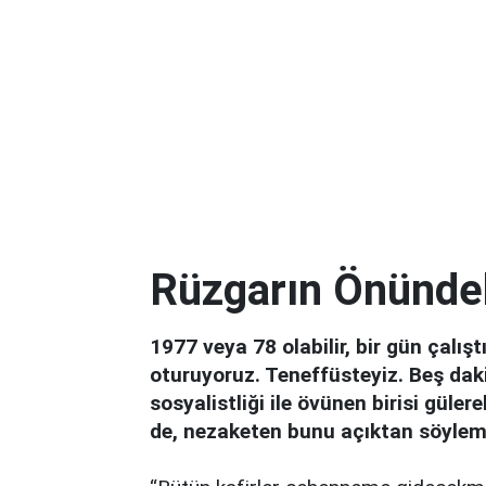
Rüzgarın Önündek
1977 veya 78 olabilir, bir gün çalış
oturuyoruz. Teneffüsteyiz. Beş dak
sosyalistliği ile övünen birisi güle
de, nezaketen bunu açıktan söylemi