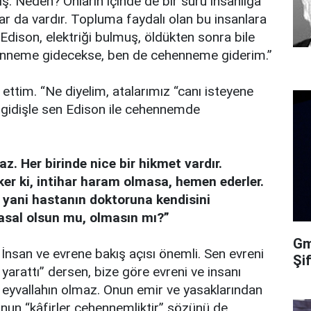
. Neden? Onların içinde de bir sürü insanlığa
lar da vardır. Topluma faydalı olan bu insanlara
Edison, elektriği bulmuş, öldükten sonra bile
ehenneme gidecekse, ben de cehenneme giderim.”
ttim. “Ne diyelim, atalarımız “canı isteyene
u gidişle sen Edison ile cehennemde
z. Her birinde nice bir hikmet vardır.
eker ki, intihar haram olmasa, hemen ederler.
 yani hastanın doktoruna kendisini
“yasal olsun mu, olmasın mı?”
Gma
 İnsan ve evrene bakış açısı önemli. Sen evreni
Şi
 yarattı” dersen, bize göre evreni ve insanı
ve eyvallahın olmaz. Onun emir ve yasaklarından
nun “kâfirler cehennemliktir” sözünü de