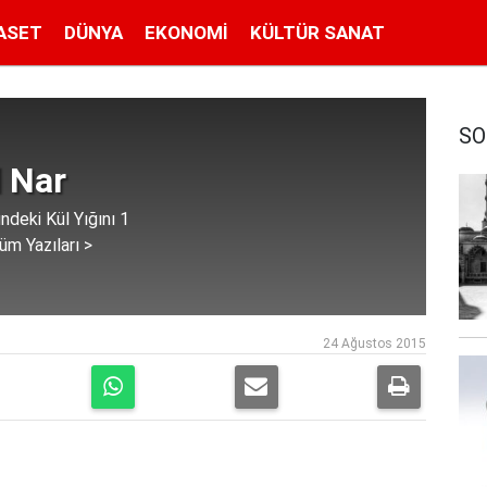
ASET
DÜNYA
EKONOMI
KÜLTÜR SANAT
SO
 Nar
ndeki Kül Yığını 1
üm Yazıları >
24 Ağustos 2015