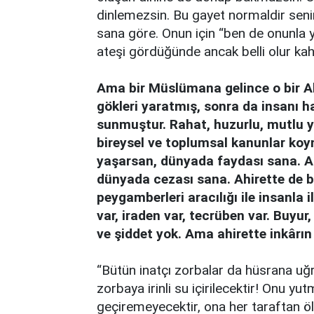
dinlemezsin. Bu gayet normaldir seni
sana göre. Onun için “ben de onunla 
ateşi gördüğünde ancak belli olur kahr
Ama bir Müslümana gelince o bir Allah
gökleri yaratmış, sonra da insanı ha
sunmuştur. Rahat, huzurlu, mutlu y
bireysel ve toplumsal kanunlar koy
yaşarsan, dünyada faydası sana. A
dünyada cezası sana. Ahirette de b
peygamberleri aracılığı ile insanla i
var, iraden var, tecrüben var. Buyur
ve şiddet yok. Ama ahirette inkârın
“Bütün inatçı zorbalar da hüsrana u
zorbaya irinli su içirilecektir! Onu y
geçiremeyecektir, ona her taraftan 