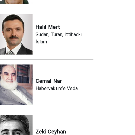
Halil
Mert
Sudan, Turan, İttihad-ı
İslam
Cemal
Nar
Habervaktim’e Veda
Zeki
Ceyhan