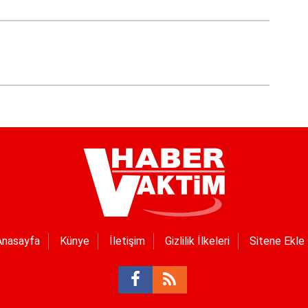
Anasayfa
Künye
İletişim
Gizlilik İlkeleri
Sitene Ekle