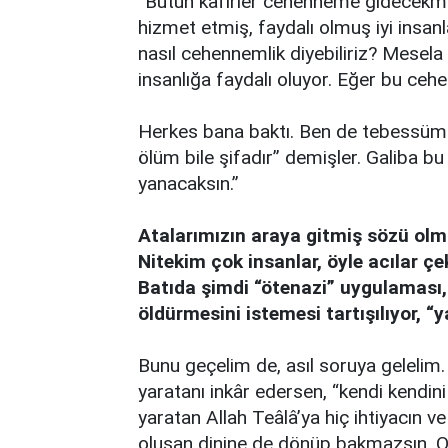
“Bütün kafirler cehenneme gidecekmiş
hizmet etmiş, faydalı olmuş iyi insan
nasıl cehennemlik diyebiliriz? Mesela 
insanlığa faydalı oluyor. Eğer bu c
Herkes bana baktı. Ben de tebessüm e
ölüm bile şifadır” demişler. Galiba b
yanacaksın.”
Atalarımızın araya gitmiş sözü olma
Nitekim çok insanlar, öyle acılar ç
Batıda şimdi “ötenazi” uygulaması,
öldürmesini istemesi tartışılıyor, 
Bunu geçelim de, asıl soruya gelelim.
yaratanı inkâr edersen, “kendi kendini
yaratan Allah Teâlâ’ya hiç ihtiyacın 
oluşan dinine de dönüp bakmazsın. O