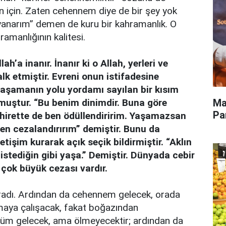
n için. Zaten cehennem diye de bir şey yok
yanarım” demen de kuru bir kahramanlık. O
amanlığının kalitesi.
’a inanır. İnanır ki o Allah, yerleri ve
lk etmiştir. Evreni onun istifadesine
aşamanın yolu yordamı sayılan bir kısım
Ma
muştur. “Bu benim dinimdir. Buna göre
Pa
hirette de ben ödüllendiririm. Yaşamazsan
en cezalandırırım” demiştir. Bunu da
letişim kurarak açık seçik bildirmiştir. “Aklın
, istediğin gibi yaşa.” Demiştir. Dünyada cebir
 çok büyük cezası vardır.
ğradı. Ardından da cehennem gelecek, orada
utmaya ça­lışacak, fakat boğazından
ölüm gelecek, ama ölmeyecektir; ardından da