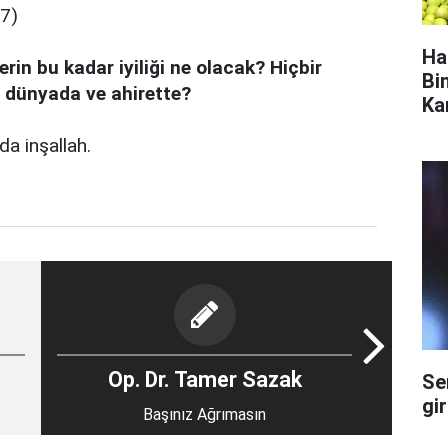
17)
Ha
rin bu kadar iyiliği ne olacak? Hiçbir
Bi
 dünyada ve ahirette?
Ka
a inşallah.
Op. Dr. Tamer Sazak
Se
gi
Başınız Ağrımasın