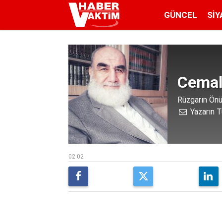
GÜNCEL
SIY
Cemal
Rüzgarın Önü
Yazarın T
02:02