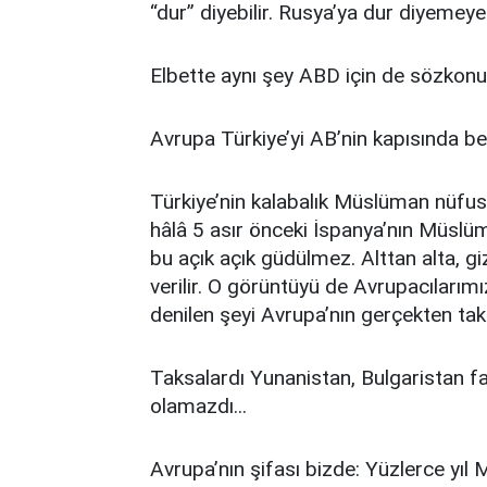
“dur” diyebilir. Rusya’ya dur diyemey
Elbette aynı şey ABD için de sözkon
Avrupa Türkiye’yi AB’nin kapısında b
Türkiye’nin kalabalık Müslüman nüfusu 
hâlâ 5 asır önceki İspanya’nın Müslüm
bu açık açık güdülmez. Alttan alta, gi
verilir. O görüntüyü de Avrupacılarım
denilen şeyi Avrupa’nın gerçekten ta
Taksalardı Yunanistan, Bulgaristan fa
olamazdı...
Avrupa’nın şifası bizde: Yüzlerce yıl