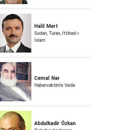
Halil
Mert
Sudan, Turan, İttihad-ı
İslam
Cemal
Nar
Habervaktim’e Veda
Abdulkadir
Özkan