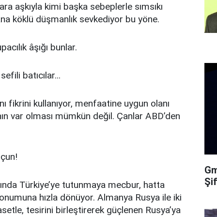
 para aşkıyla kimi başka sebeplerle sımsıkı
olana köklü düşmanlık sevkediyor bu yöne.
acılık âşığı bunlar.
fili batıcılar...
klını fikrini kullanıyor, menfaatine uygun olanı
a’nın var olması mümkün değil. Çanlar ABD’den
 çun!
Gma
Şi
sında Türkiye’ye tutunmaya mecbur, hatta
numuna hızla dönüyor. Almanya Rusya ile iki
yasetle, tesirini birleştirerek güçlenen Rusya’ya