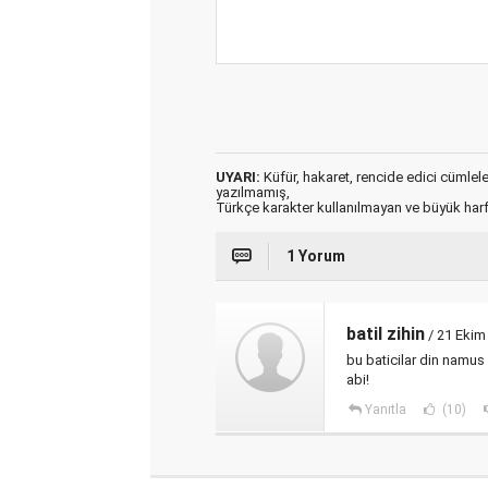
UYARI:
Küfür, hakaret, rencide edici cümleler 
yazılmamış,
Türkçe karakter kullanılmayan ve büyük har
1 Yorum
batil zihin
/ 21 Ekim
bu baticilar din namu
abi!
Yanıtla
(10)