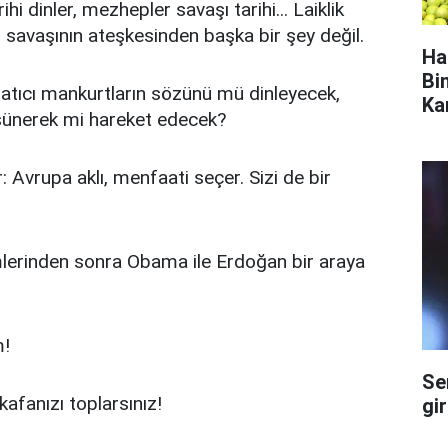
hi dinler, mezhepler savaşı tarihi... Laiklik
i savaşının ateşkesinden başka bir şey değil.
Ha
Bi
batıcı mankurtların sözünü mü dinleyecek,
Ka
üşünerek mi hareket edecek?
Avrupa aklı, menfaati seçer. Sizi de bir
mlerinden sonra Obama ile Erdoğan bir araya
m!
Se
kafanızı toplarsınız!
gi