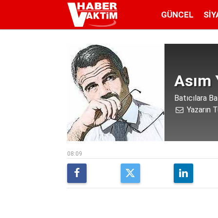
GÜNCEL
SIY
Asım 
Batıcılara B
Yazarın T
08:09