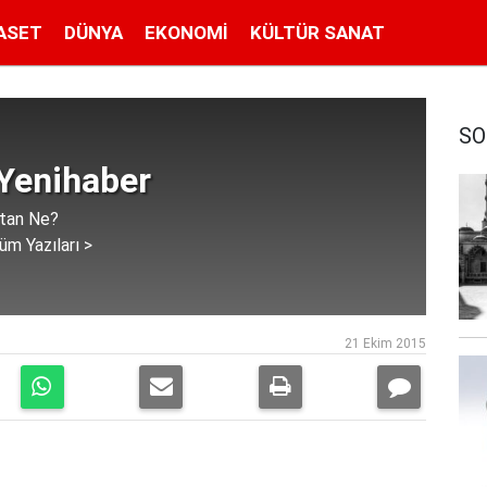
ASET
DÜNYA
EKONOMI
KÜLTÜR SANAT
SO
Yenihaber
atan Ne?
üm Yazıları >
21 Ekim 2015