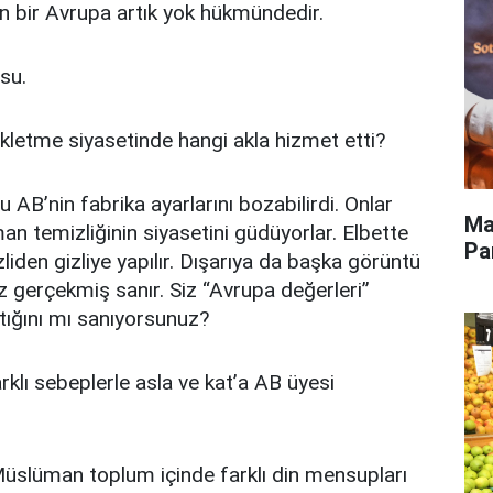
en bir Avrupa artık yok hükmündedir.
usu.
ekletme siyasetinde hangi akla hizmet etti?
AB’nin fabrika ayarlarını bozabilirdi. Onlar
Ma
an temizliğinin siyasetini güdüyorlar. Elbette
Pa
zliden gizliye yapılır. Dışarıya da başka görüntü
ız gerçekmiş sanır. Siz “Avrupa değerleri”
ktığını mı sanıyorsunuz?
rklı sebeplerle asla ve kat’a AB üyesi
 Müslüman toplum içinde farklı din mensupları