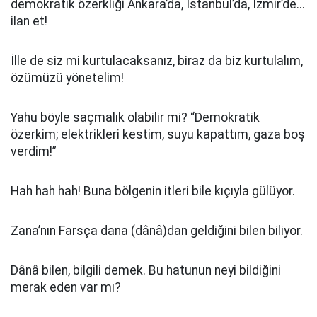
demokratik özerkliği Ankara’da, İstanbul’da, İzmir’de...
ilan et!
İlle de siz mi kurtulacaksanız, biraz da biz kurtulalım,
özümüzü yönetelim!
Yahu böyle saçmalık olabilir mi? “Demokratik
özerkim; elektrikleri kestim, suyu kapattım, gaza boş
verdim!”
Hah hah hah! Buna bölgenin itleri bile kıçıyla gülüyor.
Zana’nın Farsça dana (dânâ)dan geldiğini bilen biliyor.
Dânâ bilen, bilgili demek. Bu hatunun neyi bildiğini
merak eden var mı?