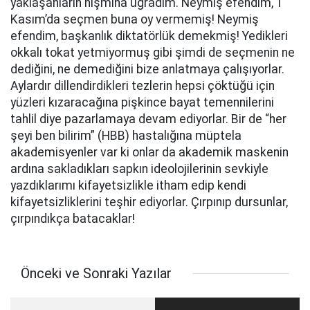
yaklaşanların hışmına uğradım. Neymiş efendim, 1
Kasım’da seçmen buna oy vermemiş! Neymiş
efendim, başkanlık diktatörlük demekmiş! Yedikleri
okkalı tokat yetmiyormuş gibi şimdi de seçmenin ne
dediğini, ne demediğini bize anlatmaya çalışıyorlar.
Aylardır dillendirdikleri tezlerin hepsi çöktüğü için
yüzleri kızaracağına pişkince bayat temennilerini
tahlil diye pazarlamaya devam ediyorlar. Bir de “her
şeyi ben bilirim” (HBB) hastalığına müptela
akademisyenler var ki onlar da akademik maskenin
ardına sakladıkları sapkın ideolojilerinin sevkiyle
yazdıklarımı kifayetsizlikle itham edip kendi
kifayetsizliklerini teşhir ediyorlar. Çırpınıp dursunlar,
çırpındıkça batacaklar!
Önceki ve Sonraki Yazılar