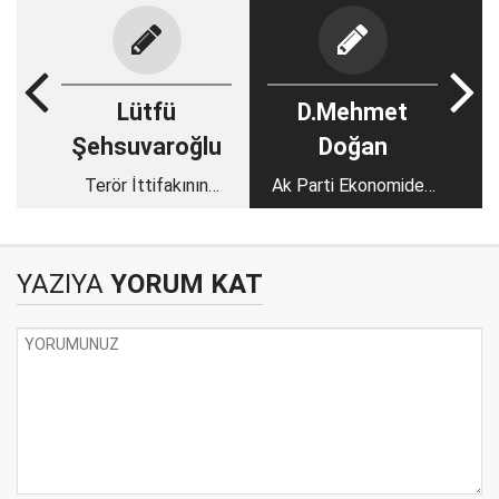
Lütfü
D.Mehmet
Şehsuvaroğlu
Doğan
Terör İttifakının
Ak Parti Ekonomiden
Arkasındakİ Güçle
Değil, Kültürden
Hesaplaşabilmek
Kaybeder!
YAZIYA
YORUM KAT