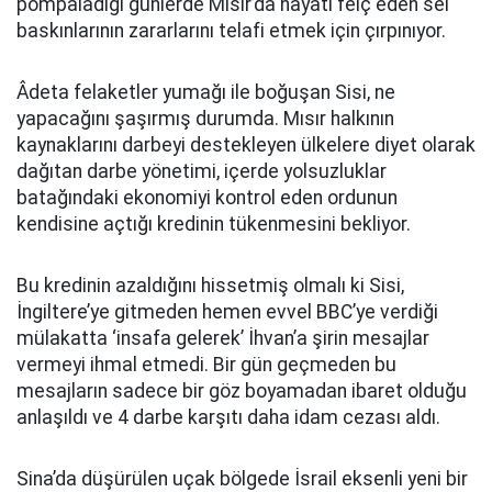
pompaladığı günlerde Mısır’da hayatı felç eden sel
baskınlarının zararlarını telafi etmek için çırpınıyor.
Âdeta felaketler yumağı ile boğuşan Sisi, ne
yapacağını şaşırmış durumda. Mısır halkının
kaynaklarını darbeyi destekleyen ülkelere diyet olarak
dağıtan darbe yönetimi, içerde yolsuzluklar
batağındaki ekonomiyi kontrol eden ordunun
kendisine açtığı kredinin tükenmesini bekliyor.
Bu kredinin azaldığını hissetmiş olmalı ki Sisi,
İngiltere’ye gitmeden hemen evvel BBC’ye verdiği
mülakatta ‘insafa gelerek’ İhvan’a şirin mesajlar
vermeyi ihmal etmedi. Bir gün geçmeden bu
mesajların sadece bir göz boyamadan ibaret olduğu
anlaşıldı ve 4 darbe karşıtı daha idam cezası aldı.
Sina’da düşürülen uçak bölgede İsrail eksenli yeni bir